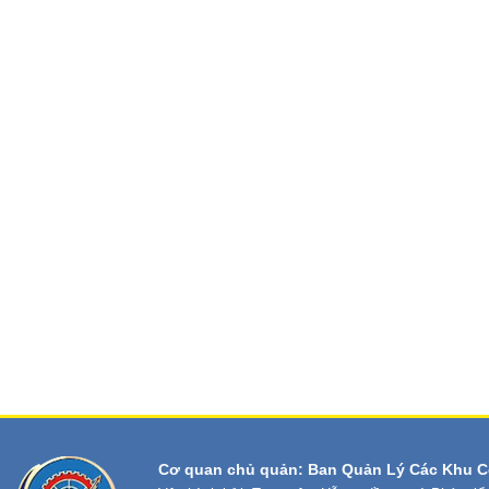
Cơ quan chủ quản: Ban Quản Lý Các Khu C