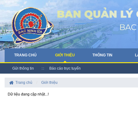
TRANG CHỦ
GIỚI THIỆU
THÔNG TIN
L
Gửi thông tin
Báo cáo trực tuyến
Trang chủ
/
Giới thiệu
Dữ liệu đang cập nhật...!