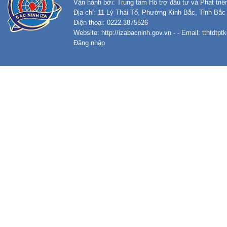
Vận hành bởi: Trung tâm Hỗ trợ đầu tư và Phát tri
Địa chỉ: 11 Lý Thái Tổ, Phường Kinh Bắc, Tỉnh Bắc
Điện thoại: 0222.3875526
Website:
http://izabacninh.gov.vn
- - Email:
tthtdtp
Đăng nhập