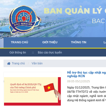
TRANG CHỦ
GIỚI THIỆU
THÔNG TIN
L
Gửi thông tin
Báo cáo trực tuyến
Trang chủ
/
Văn bản
Hỗ trợ thủ tục cập nhật 
nghiệp KCN
09:05 05/12/2025
Ngày 01/12/2025, Trung tâm 
08/TB-TTHTDT2 về việc hướng
cập nhật ngành, nghề kinh d
đúng Hệ thống ngành kinh tế