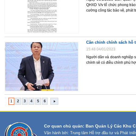
QHXD V/v tổ chức phong trào
cường công tác bảo vệ, phát t
Căn chỉnh chính sách hỗ 
15:48 04/01/2023
Người dân và doanh nghiệp sẽ 
chính sẽ có điều chỉnh phù hợp
1
2
3
4
5
6
Cơ quan chủ quản: Ban Quản Lý Các Khu C
Vận hành bởi: Trung tâm Hỗ trợ đầu tư và Phát tri