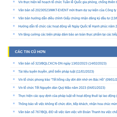
V/v thực hiện kế hoạch tổ chức Tuần lễ Quốc gia phòng, chống thiên 
Văn bản số 20230523/MKT-EVENT mời tham dự sự kiện của Công ty
Văn bản hướng dẫn điều chỉnh Giấy chứng nhận đăng ký đầu tư
(13/
Hướng dẫn tổ chức các hoạt động về Ngày Quốc tế Hạnh phúc năm 
V/v tăng cường các biện pháp đảm bảo an toàn thực phẩm tại các bếp 
CÁC TIN CŨ HƠN
Văn bản số 323/BQLCKCN-DN ngày 13/02/2023
(14/02/2023)
Tài liệu tuyên truyền, phổ biến pháp luật
(11/01/2023)
V/v tổ chức phong trào “Tết trồng cây đời đời nhớ ơn Bác Hồ”
(09/01/
V/v tổ chức Tết Nguyên đán Quý Mão năm 2023
(04/01/2023)
Thực hiện các quy định của pháp luật về hoạt động thuê lại lao động
Thông báo về việc không tổ chức đón, tiếp khách, nhận hoa chúc mừ
Văn bản số 767/BQL-ĐD về việc làm việc với Đoàn Thanh tra việc c