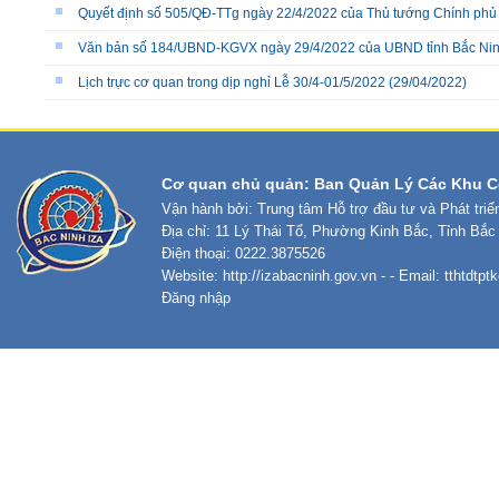
Quyết định số 505/QĐ-TTg ngày 22/4/2022 của Thủ tướng Chính phủ
Văn bản số 184/UBND-KGVX ngày 29/4/2022 của UBND tỉnh Bắc Ni
Lịch trực cơ quan trong dịp nghỉ Lễ 30/4-01/5/2022
(29/04/2022)
Cơ quan chủ quản: Ban Quản Lý Các Khu C
Vận hành bởi: Trung tâm Hỗ trợ đầu tư và Phát tri
Địa chỉ: 11 Lý Thái Tổ, Phường Kinh Bắc, Tỉnh Bắc
Điện thoại: 0222.3875526
Website:
http://izabacninh.gov.vn
- - Email:
tthtdtp
Đăng nhập