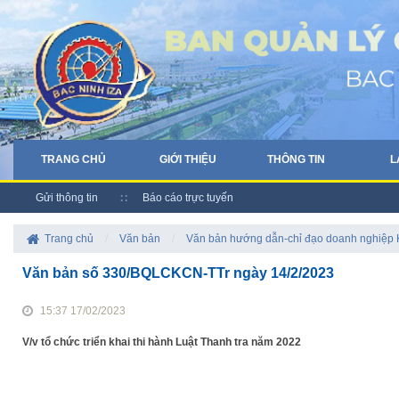
TRANG CHỦ
GIỚI THIỆU
THÔNG TIN
L
Gửi thông tin
Báo cáo trực tuyến
Trang chủ
/
Văn bản
/
Văn bản hướng dẫn-chỉ đạo doanh nghiệp
Văn bản số 330/BQLCKCN-TTr ngày 14/2/2023
15:37 17/02/2023
V/v tổ chức triển khai thi hành Luật Thanh tra năm 2022