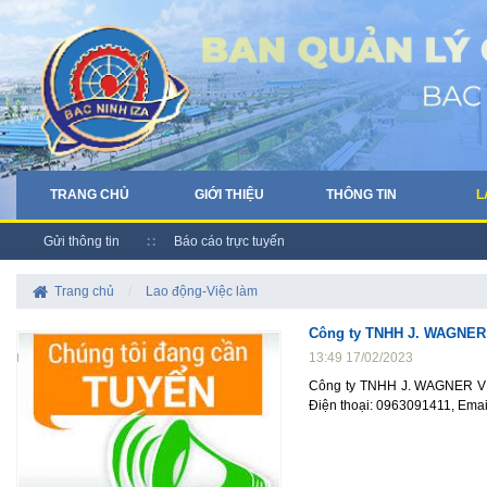
TRANG CHỦ
GIỚI THIỆU
THÔNG TIN
L
Gửi thông tin
Báo cáo trực tuyến
Trang chủ
/
Lao động-Việc làm
Công ty TNHH J. WAGNER
13:49 17/02/2023
Công ty TNHH J. WAGNER VIỆ
Điện thoại: 0963091411, Emai