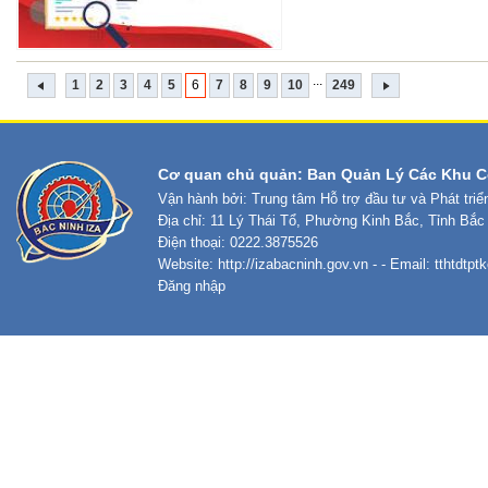
...
1
2
3
4
5
6
7
8
9
10
249
Cơ quan chủ quản: Ban Quản Lý Các Khu C
Vận hành bởi: Trung tâm Hỗ trợ đầu tư và Phát tri
Địa chỉ: 11 Lý Thái Tổ, Phường Kinh Bắc, Tỉnh Bắc
Điện thoại: 0222.3875526
Website:
http://izabacninh.gov.vn
- - Email:
tthtdtp
Đăng nhập