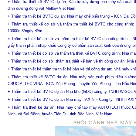
+ Thẩm tra thiết kế BVTC dự án: Đầu tư xây dựng nhà máy sản xuất t
dinh dưỡng động vật Mellow Việt Nam
+ Thẩm tra thiết kế BVTC dự án: Nhà máy chế biến trứng – KCN Đại Đồ
+ Thẩm tra thiết kế cơ sở và thẩm tra thiết kế BVTC cho công trìn
10000m3/ngày đêm
+ Thẩm tra thiết kế cơ sở và thẩm tra thiết kế BVTC cho công trình: : N
giấy thành phẩm nhập khẩu Công ty cổ phần sản xuất kinh doanh ống lõi
+ Thẩm tra thiết kế cơ sở và thẩm tra thiết kế BVTC công trình: Nhà m
+ Thẩm tra thiết kế cơ sở, thẩm tra thiết kế bản vẽ thi công dự án: Nh
+ Thẩm tra thiết kế thẩm tra thiết kế bản vẽ thi công dự án: Nhà máy khí
+ Thẩm tra thiết kế BVTC dự án: Nhà máy sản xuất phím điều hướng 
CRUCIALTEC VINA - KCN Yên Phong – huyện Yên Phong - tỉnh Bắc Nin
+ Thẩm tra thiết kế BVTC dự án Nhà kho (GDD) công ty TNHH WISOL V
+ Thẩm tra thiết kế BVTC dự án Nhà máy TAXIN – Công ty TNHH TAXI
+ Thẩm tra thiết kế dự án: Nhà máy chế tạo máy AUTOTECH thuộc C
Ninh, xã Đại Đồng, huyện Tiên Du, tỉnh Bắc Ninh, Việt Nam.