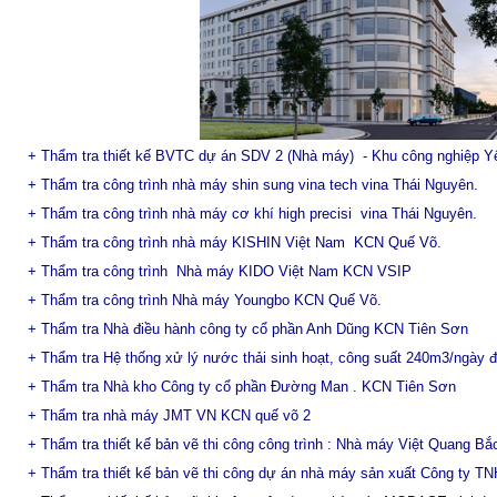
+ Thẩm tra thiết kế BVTC dự án SDV 2 (Nhà máy) - Khu công nghiệp 
+ Thẩm tra công trình nhà máy shin sung vina tech vina Thái Nguyên.
+ Thẩm tra công trình nhà máy cơ khí high precisi vina Thái Nguyên.
+ Thẩm tra công trình nhà máy KISHIN Việt Nam KCN Quế Võ.
+ Thẩm tra công trình Nhà máy KIDO Việt Nam KCN VSIP
+ Thẩm tra công trình Nhà máy Youngbo KCN Quế Võ.
+ Thẩm tra Nhà điều hành công ty cổ phần Anh Dũng KCN Tiên Sơn
+ Thẩm tra Hệ thống xử lý nước thải sinh hoạt, công suất 240m3/ngà
+ Thẩm tra Nhà kho Công ty cổ phần Đường Man . KCN Tiên Sơn
+ Thẩm tra nhà máy JMT VN KCN quế võ 2
+ Thẩm tra thiết kế bản vẽ thi công công trình : Nhà máy Việt Quang B
+ Thẩm tra thiết kế bản vẽ thi công dự án nhà máy sản xuất Công ty 