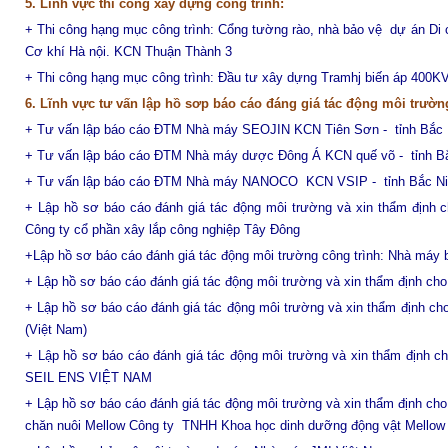
5. Lĩnh vực thi công xây dựng công trình:
+ Thi công hạng mục công trình: Cổng tường rào, nhà bảo vệ dự án Di
Cơ khí Hà nội. KCN Thuận Thành 3
+ Thi công hạng mục công trình: Đầu tư xây dựng Tramhj biến áp
400K
6. Lĩnh vực tư vấn lập hồ sơp báo cáo đáng giá tác động môi trườn
+ Tư vấn lập báo cáo ĐTM Nhà máy SEOJIN KCN Tiên Sơn - tỉnh Bắc 
+
Tư vấn lập báo cáo ĐTM Nhà máy dược Đông Á KCN quế võ - tỉnh Bắ
+
Tư vấn lập báo cáo ĐTM Nhà máy NANOCO KCN VSIP - tỉnh Bắc Ni
+ Lập hồ sơ báo cáo đánh giá tác động môi trường và xin thẩm định c
Công ty cổ phần xây lắp công nghiệp Tây Đông
+Lập hồ sơ báo cáo đánh giá tác động môi trường công trình: Nhà má
+ Lập hồ sơ báo cáo đánh giá tác động môi trường và xin thẩm định c
+ Lập hồ sơ báo cáo đánh giá tác động môi trường và xin thẩm định
(Việt Nam)
+ L
ập hồ sơ báo cáo đánh giá tác động môi trường và xin thẩm định 
SEIL ENS VIỆT NAM
+ Lập hồ sơ báo cáo đánh giá tác động môi trường và xin thẩm định cho
chăn nuôi Mellow Công ty TNHH Khoa học dinh dưỡng động vật Mellow