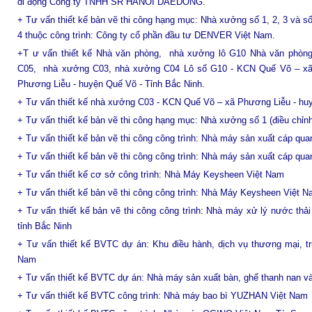
di động
Công ty TNHH SR HANOI DAEDONG
.
+ Tư vấn thiết kế bản vẽ thi công hạng mục: Nhà xưởng số 1, 2, 3 và s
4 thuộc công trình: Công ty cổ phần đầu tư DENVER Việt Nam.
+T
ư vấn thiết kế Nhà văn phòng, nhà xưởng lô G10 Nhà văn phòn
C05, nhà xưởng C03, nhà xưởng C04 Lô số G10 - KCN Quế Võ – x
Phương Liễu - huyện Quế Võ - Tỉnh Bắc Ninh.
+ Tư vấn thiết kế nhà xưởng C03 - KCN Quế Võ – xã Phương Liễu - hu
+ Tư vấn thiết kế bản vẽ thi công hạng mục: Nhà xưởng số 1 (điều chỉ
+ Tư vấn thiết kế bản vẽ thi công công trình: Nhà máy sản xuất cáp qu
+ Tư vấn thiết kế bản vẽ thi công công trình: Nhà máy sản xuất cáp qu
+ Tư vấn thiết kế cơ sở công trình: Nhà Máy Keysheen Việt Nam
+ Tư vấn thiết kế bản vẽ thi công công trình: Nhà Máy Keysheen Việt 
+ Tư vấn thiết kế bản vẽ thi công công trình: Nhà máy xử lý nước thả
tỉnh Bắc Ninh
+ T
ư vấn thiết kế BVTC dự án: Khu điều hành, dịch vụ thương mại, t
Nam
+ Tư vấn thiết kế BVTC dự án: Nhà máy sản xuất bàn, ghế thanh nan
+ Tư vấn thiết kế BVTC công trình: Nhà máy bao bì YUZHAN Việt Nam