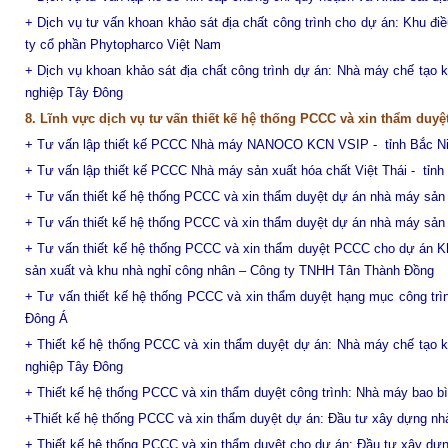
+
Dịch vụ tư vấn khoan khảo sát địa chất công trình cho dự án: Khu đ
ty cổ phần Phytopharco Việt Nam
+ Dịch vụ khoan khảo sát địa chất công trình dự án: Nhà máy chế tạo k
nghiệp Tây Đông
8. Lĩnh vực dịch vụ tư vấn thiết kế hệ thống PCCC và xin thẩm duyệt
+ Tư vấn lập thiết kế PCCC Nhà máy NANOCO KCN VSIP - tỉnh Bắc Ni
+ Tư vấn lập thiết kế PCCC Nhà máy sản xuất hóa chất Việt Thái - tỉnh
+ Tư vấn thiết kế hệ thống PCCC và xin thẩm duyệt dự án nhà máy sả
+ T
ư vấn thiết kế hệ thống PCCC và xin thẩm duyệt dự án nhà máy sản 
+ Tư vấn thiết kế hệ thống PCCC và xin thẩm duyệt PCCC cho dự án Kh
sản xuất và khu nhà nghỉ công nhân – Công ty TNHH Tân Thành Đồng
+ T
ư vấn thiết kế hệ thống PCCC và xin thẩm duyệt hạng mục công tr
Đông Á
+ Thiết kế hệ thống PCCC và xin thẩm duyệt dự án: Nhà máy chế tạo kế
nghiệp Tây Đông
+ Thiết kế hệ thống PCCC và xin thẩm duyệt
công trình: Nhà máy bao b
+Thiết kế hệ thống PCCC và xin thẩm duyệt dự án: Đầu tư xây dựng n
+ Thiết kế hệ thống PCCC và xin thẩm duyệt cho dự án: Đầu tư xây 