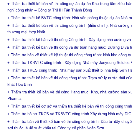
+
Thẩm tra thiết kế bản vẽ thi công dự án dự án Khu trung tâm điều h
nghỉ công nhân –
Công ty TNHH Tân Thành Đồng
+ T
hẩm tra
thiết kế BVTC
công trình: Nhà văn phòng thuộc dự án Nhà 
+ Thẩm tra thiết kế bản vẽ thi công công trình (điều chỉnh): Nhà xưởn
thương mại Hợp Nhất
+ Thẩm tra thiết kế bản vẽ thi công Công trình: Xây dựng nhà xưởng và
+
Thẩm tra thiết kế bản vẽ thi công và dự toán hạng mục: Đường D và 
+ Thẩm tra bản vẽ thiết kế kỹ thuật thi công công trình: Nhà kho công 
+ Thẩm tra TKBVTC công trình: Xây dựng Nhà máy Jaeyoung Solutec 
+ Thẩm tra TKCS công trình: Nhà máy sản xuất thiết bị nhà bếp Sơn H
+ Thẩm tra thiết kế bản vẽ thi công công trình: Trạm xử lý nước thải 
khát Hòa Bình
+ Thẩm tra thiết kế bản vẽ thi công Hạng mục: Kho, nhà xưởng sản xu
Pharma.
+ Thẩm tra thiết kế cơ sở và thẩm tra thiết kế bản vẽ thi công công tr
+ Thẩm tra hồ sơ TKCS và TKBVTC công trình Xây dựng Nhà máy DIC 
+ Thẩm tra bản vẽ thiết kế bản vẽ thi công công trình: Đầu tư dây chu
sợi thuôc lá để xuất khẩu tại Công ty cổ phần Ngân Sơn