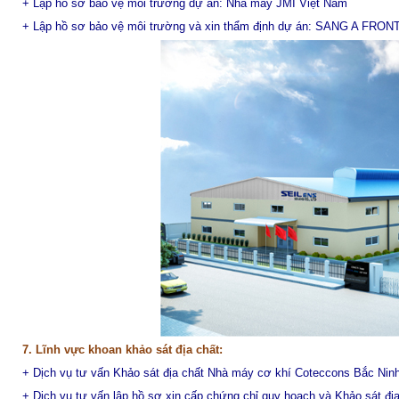
+ Lập hồ sơ bảo vệ môi trường dự án: Nhà máy JMI Việt Nam
+ Lập hồ sơ bảo vệ môi trường và xin thẩm định dự án: SANG A FRON
7. Lĩnh vực khoan khảo sát địa chất:
+ Dịch vụ tư vấn Khảo sát địa chất Nhà máy cơ khí Coteccons Bắc Nin
+ Dịch vụ tư vấn lập hồ sơ xin cấp chứng chỉ quy hoạch và Khảo sát địa