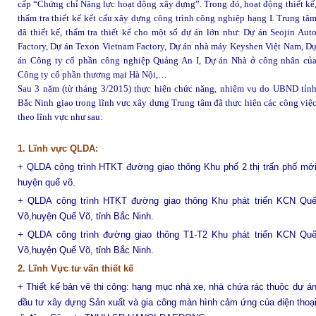
cấp “Chứng chỉ Năng lực hoạt động xây dựng”. Trong đó, hoạt động thiết kế
thẩm tra thiết kế kết cấu xây dựng công trình công nghiệp hạng I. Trung tâ
đã thiết kế, thẩm tra thiết kế cho một số dự án lớn như: Dự án Seojin Aut
Factory, Dự án Texon Vietnam Factory, Dự án nhà máy Keyshen Việt Nam, D
án Công ty cổ phần công nghiệp Quảng An I, Dự án Nhà ở công nhân củ
Công ty cổ phần thương mại Hà Nội,…
Sau 3 năm (từ tháng 3/2015) thực hiện chức năng, nhiệm vụ do UBND tỉn
Bắc Ninh giao trong lĩnh vực xây dựng Trung tâm đã thực hiện các công việ
theo lĩnh vực như sau:
1. Lĩnh vực QLDA:
+ QLDA công trình HTKT đường giao thông Khu phố 2 thị trấn phố mớ
huyện quế võ.
+ QLDA công trình HTKT đường giao thông Khu phát triển KCN Qu
Võ,huyện Quế Võ, tỉnh Bắc Ninh.
+ QLDA công trình đường giao thông T1-T2 Khu phát triển KCN Qu
Võ,huyện Quế Võ, tỉnh Bắc Ninh.
2. Lĩnh Vực tư vấn thiết kế
+ Thiết kế bản vẽ thi công: hạng mục nhà xe, nhà chứa rác thuộc dự á
đầu tư xây dựng
Sản xuất và gia công màn hình cảm ứng của điện thoạ