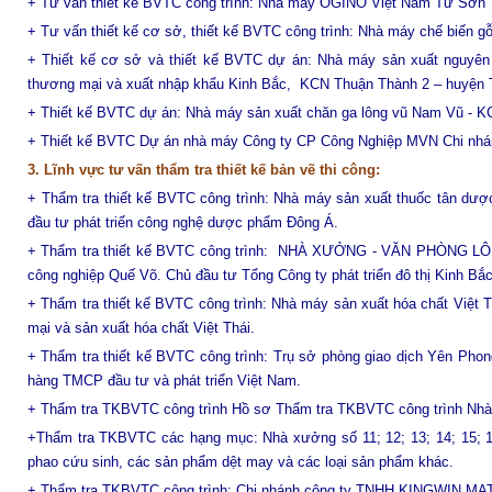
+ Tư vấn thiết kế BVTC công trình: Nhà máy OGINO Việt Nam Từ Sơn
+ Tư vấn thiết kế cơ sở, thiết kế BVTC công trình: Nhà máy chế biến g
+ Thiết kế cơ sở và thiết kế BVTC dự án: Nhà máy sản xuất nguyên 
thương mại và xuất nhập khẩu Kinh Bắc, KCN Thuận Thành 2 – huyện T
+ Thiết kế BVTC dự án: Nhà máy sản xuất chăn ga lông vũ Nam Vũ - K
+ Thiết kế BVTC Dự án nhà máy Công ty CP Công Nghiệp MVN Chi nhán
3. Lĩnh vực tư vấn thẩm tra thiết kế bản vẽ thi công:
+ Thẩm tra thiết kế BVTC công trình: Nhà máy sản xuất thuốc tân dượ
đầu tư phát triển công nghệ dược phẩm Đông Á.
+ Thẩm tra thiết kế BVTC công trình: NHÀ XƯỞNG - VĂN PHÒNG LÔ L; LÔ
công nghiệp Quế Võ. Chủ đầu tư Tổng Công ty phát triển đô thị Kinh Bắc
+ Thẩm tra thiết kế BVTC công trình: Nhà máy sản xuất hóa chất Việ
mại và sản xuất hóa chất Việt Thái.
+ Thẩm tra thiết kế BVTC công trình: Trụ sở phòng giao dịch Yên Ph
hàng TMCP đầu tư và phát triển Việt Nam
.
+ Thẩm tra TKBVTC công trình Hồ sơ Thẩm tra TKBVTC công trình Nh
+Thẩm tra TKBVTC các hạng mục: Nhà xưởng số 11; 12; 13; 14; 15; 16
phao cứu sinh, các sản phẩm dệt may và các loại sản phẩm khác.
+ Thẩm tra TKBVTC công trình: Chi nhánh công ty TNHH KINGWIN M