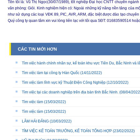
Tên tôi là: Vũ Thị Ngọc(30/07/1989), tốt nghiệp Đại học CNTT chuyên ngành k
văn phòng: Giỏi. Kinh nghiệm hiện có: Ngoài những kỹ năng nền tảng của mộ
như sử dụng các loại VĐK 89, PIC, AVR, ARM, đặc biệt được đào tạo chuyên sâ
Quý công ty quan tâm xin vui lòng liên lạc với tôi qua SĐT: 01683590514 ho
CÁC TIN MỚI HƠN
Tìm việc hành chính nhân sự, kế toán khu vực Tiên Du, Bắc Ninh và l
Tìm việc làm tại công ty Hàn Quốc
(14/11/2022)
Tìm việc làm lĩnh vực kỹ Thuật Điện Công Nghiệp
(12/10/2022)
Tìm việc tại các doanh nghiệp trên địa bàn tỉnh Bắc Ninh.
(08/04/2022
Tìm việc làm
(15/03/2022)
Tìm việc làm
(15/03/2022)
LÂM HẢI ĐĂNG
(10/03/2022)
TÌM VIỆC KẾ TOÁN TRƯỞNG, KẾ TOÁN TỔNG HỢP
(23/02/2022)