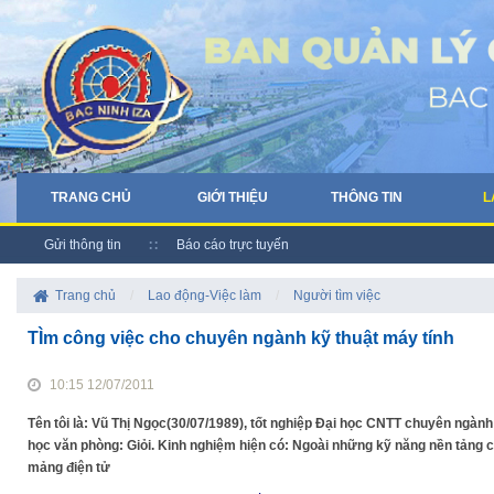
TRANG CHỦ
GIỚI THIỆU
THÔNG TIN
L
Gửi thông tin
Báo cáo trực tuyến
Trang chủ
/
Lao động-Việc làm
/
Người tìm việc
TÌm công việc cho chuyên ngành kỹ thuật máy tính
10:15 12/07/2011
Tên tôi là: Vũ Thị Ngọc(30/07/1989), tốt nghiệp Đại học CNTT chuyên ngành 
học văn phòng: Giỏi. Kinh nghiệm hiện có: Ngoài những kỹ năng nền tảng 
mảng điện tử