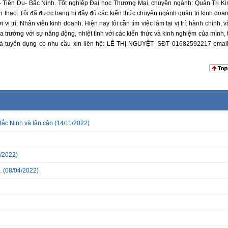
n- Tiên Du- Bắc Ninh. Tốt nghiệp Đại học Thương Mại, chuyên ngành: Quản Trị Ki
h thạo. Tôi đã được trang bị đầy đủ các kiến thức chuyên ngành quản trị kinh doan
 trí: Nhân viên kinh doanh. Hiện nay tôi cần tìm việc làm tại vị trí: hành chính, 
a trường với sự năng động, nhiệt tình với các kiến thức và kinh nghiệm của mình, t
Nhà tuyển dụng có nhu cầu xin liên hệ: LÊ THỊ NGUYỆT- SĐT 01682592217 email
Bắc Ninh và lân cận
(14/11/2022)
/2022)
.
(08/04/2022)