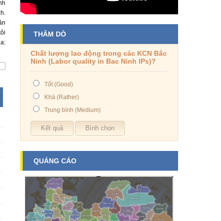
nh
h.
văn
ôi
THĂM DÒ
a:
Chất lượng lao động trong các KCN Bắc
Ninh (Labor quality in Bac Ninh IPs)?
Tốt (Good)
Khá (Rather)
Trung bình (Medium)
QUẢNG CÁO