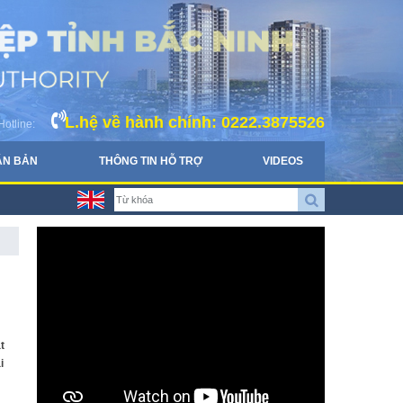
L.hệ về hành chính: 0222.3875526
Hotline:
ĂN BẢN
THÔNG TIN HỖ TRỢ
VIDEOS
t
i