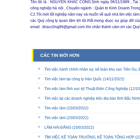
Tên tôi là : NGUYỄN KHẮC CÔNG.Sinh ngày 06/11/1989 , Tại Xuâ
công nghiệp hà nội , Chuyên ngành : Quản trị Kinh Doanh.Trong q
C2.Tôi mới tốt nghiệp năm nay và muốn về quê nhà tìm việc làm.V
các Quý công ty quan tâm tới tôi.Rất mong đuọc sự giúp đỡ của
email : khacc0ng89@gmail.com.Xin chân thành cảm ơn các Quý c
CÁC TIN MỚI HƠN
Tìm việc hành chính nhân sự, kế toán khu vực Tiên Du, 
Tìm việc làm tại công ty Hàn Quốc
(14/11/2022)
Tìm việc làm lĩnh vực kỹ Thuật Điện Công Nghiệp
(12/10
Tìm việc tại các doanh nghiệp trên địa bàn tỉnh Bắc Ninh
Tìm việc làm
(15/03/2022)
Tìm việc làm
(15/03/2022)
LÂM HẢI ĐĂNG
(10/03/2022)
TÌM VIỆC KẾ TOÁN TRƯỞNG, KẾ TOÁN TỔNG HỢP
(2