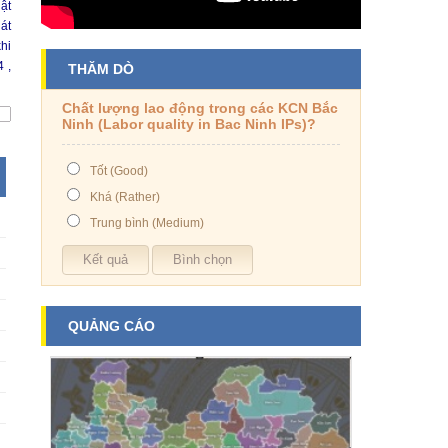
̣t
hát
khi
 ,
THĂM DÒ
Chất lượng lao động trong các KCN Bắc
Ninh (Labor quality in Bac Ninh IPs)?
Tốt (Good)
Khá (Rather)
Trung bình (Medium)
QUẢNG CÁO