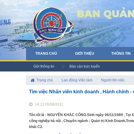
TRANG CHỦ
GIỚI THIỆU
THÔNG TIN
Gửi thông tin
Báo cáo trực tuyến
Trang chủ
/
Lao động-Việc làm
/
Người tìm việc
Tìm việc Nhân viên kinh doanh , Hành chính -
14:13 05/08/2011
Tên tôi là : NGUYỄN KHẮC CÔNG.Sinh ngày 06/11/1989 , Tại Xu
công nghiệp hà nội , Chuyên ngành : Quản trị Kinh Doanh.Trong 
khát C2.