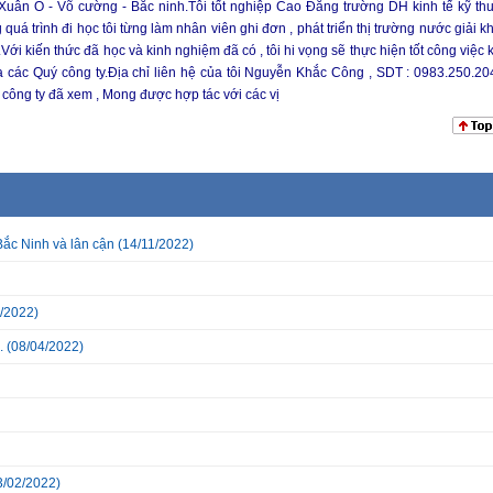
n Ổ - Võ cường - Bắc ninh.Tôi tốt nghiệp Cao Đẳng trường DH kinh tế kỹ thuâ
uá trình đi học tôi từng làm nhân viên ghi đơn , phát triển thị trường nước giải k
ới kiến thức đã học và kinh nghiệm đã có , tôi hi vọng sẽ thực hiện tốt công việc 
 các Quý công ty.Địa chỉ liên hệ của tôi Nguyễn Khắc Công , SDT : 0983.250.204
ông ty đã xem , Mong được hợp tác với các vị
Bắc Ninh và lân cận
(14/11/2022)
/2022)
.
(08/04/2022)
3/02/2022)