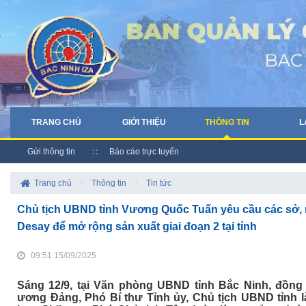
TRANG CHỦ
GIỚI THIỆU
THÔNG TIN
L
Gửi thông tin
Báo cáo trực tuyến
Trang chủ
/
Thông tin
/
Tin tức
Chủ tịch UBND tỉnh Vương Quốc Tuấn yêu cầu các sở, 
Desay để mở rộng sản xuất giai đoạn 2 tại tỉnh
09:51 15/09/2025
Sáng 12/9, tại Văn phòng UBND tỉnh Bắc Ninh, đồng
ương Đảng, Phó Bí thư Tỉnh ủy, Chủ tịch UBND tỉnh 