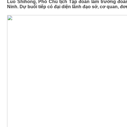
Luo Shihong, Phó Chủ tịch Tập đoàn làm trưởng đoàn 
Ninh. Dự buổi tiếp có đại diện lãnh đạo sở, cơ quan, đơn