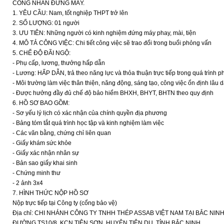
CÔNG NHÂN ĐỨNG MÁY.
1. YÊU CẦU: Nam, tốt nghiệp THPT trở lên
2. SỐ LƯỢNG: 01 người
3. ƯU TIÊN: Những người có kinh nghiệm đứng máy phay, mài, tiện
4. MÔ TẢ CÔNG VIỆC: Chi tiết công việc sẽ trao đổi trong buổi phỏng vấn
5. CHẾ ĐỘ ĐÃI NGỘ:
- Phụ cấp, lương, thưởng hấp dẫn
- Lương: HẤP DẪN, trả theo năng lực và thỏa thuận trực tiếp trong quá trình 
- Môi trường làm việc thân thiện, năng động, sáng tạo, công việc ổn định lâu d
- Được hưởng đầy đủ chế độ bảo hiểm BHXH, BHYT, BHTN theo quy định
6. HỒ SƠ BAO GỒM:
- Sơ yếu lý lịch có xác nhận của chính quyền địa phương
- Bảng tóm tắt quá trình học tập và kinh nghiệm làm việc
- Các văn bằng, chứng chỉ liên quan
- Giấy khám sức khỏe
- Giấy xác nhận nhân sự
- Bản sao giấy khai sinh
- Chứng minh thư
- 2 ảnh 3x4
7. HÌNH THỨC NỘP HỒ SƠ
Nộp trực tiếp tại Công ty (cổng bảo vệ)
Địa chỉ: CHI NHÁNH CÔNG TY TNHH THÉP ASSAB VIỆT NAM TẠI BẮC NIN
ĐƯỜNG TS10/8, KCN TIÊN SƠN, HUYỆN TIÊN DU, TỈNH BẮC NINH.