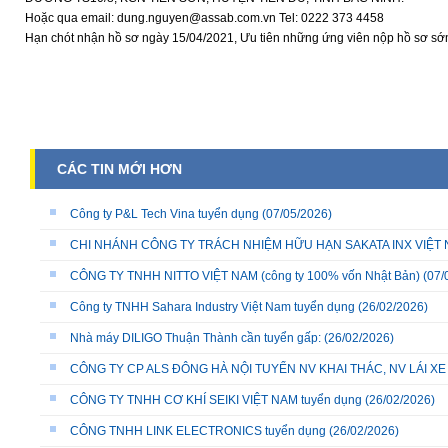
Hoặc qua email: dung.nguyen@assab.com.vn Tel: 0222 373 4458
Hạn chót nhận hồ sơ ngày 15/04/2021, Ưu tiên những ứng viên nộp hồ sơ 
CÁC TIN MỚI HƠN
Công ty P&L Tech Vina tuyển dụng
(07/05/2026)
CHI NHÁNH CÔNG TY TRÁCH NHIỆM HỮU HẠN SAKATA INX VIỆT NA
CÔNG TY TNHH NITTO VIỆT NAM (công ty 100% vốn Nhật Bản)
(07/
Công ty TNHH Sahara Industry Việt Nam tuyển dụng
(26/02/2026)
Nhà máy DILIGO Thuận Thành cần tuyển gấp:
(26/02/2026)
CÔNG TY CP ALS ĐÔNG HÀ NỘI TUYỂN NV KHAI THÁC, NV LÁI X
CÔNG TY TNHH CƠ KHÍ SEIKI VIỆT NAM tuyển dụng
(26/02/2026)
CÔNG TNHH LINK ELECTRONICS tuyển dụng
(26/02/2026)