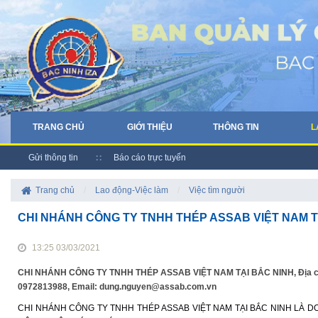
TRANG CHỦ
GIỚI THIỆU
THÔNG TIN
L
Gửi thông tin
Báo cáo trực tuyến
Trang chủ
/
Lao động-Việc làm
/
Việc tìm người
CHI NHÁNH CÔNG TY TNHH THÉP ASSAB VIỆT NAM T
13:25 03/03/2021
CHI NHÁNH CÔNG TY TNHH THÉP ASSAB VIỆT NAM TẠI BẮC NINH, Địa chỉ: đườ
0972813988, Email: dung.nguyen@assab.com.vn
CHI NHÁNH CÔNG TY TNHH THÉP ASSAB VIỆT NAM TẠI BẮC NINH LÀ 