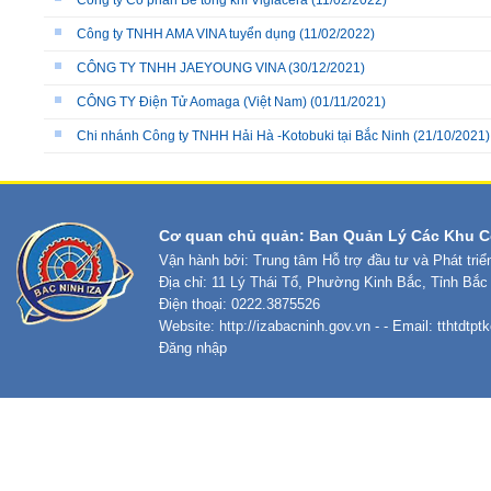
Công ty Cổ phần Bê tông khí Viglacera
(11/02/2022)
Công ty TNHH AMA VINA tuyển dụng
(11/02/2022)
CÔNG TY TNHH JAEYOUNG VINA
(30/12/2021)
CÔNG TY Điện Tử Aomaga (Việt Nam)
(01/11/2021)
Chi nhánh Công ty TNHH Hải Hà -Kotobuki tại Bắc Ninh
(21/10/2021)
Cơ quan chủ quản: Ban Quản Lý Các Khu C
Vận hành bởi: Trung tâm Hỗ trợ đầu tư và Phát tri
Địa chỉ: 11 Lý Thái Tổ, Phường Kinh Bắc, Tỉnh Bắc
Điện thoại: 0222.3875526
Website:
http://izabacninh.gov.vn
- - Email:
tthtdtp
Đăng nhập