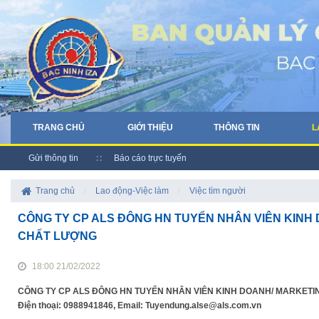
TRANG CHỦ
GIỚI THIỆU
THÔNG TIN
L
Gửi thông tin
Báo cáo trực tuyến
Trang chủ
/
Lao động-Việc làm
/
Việc tìm người
CÔNG TY CP ALS ĐÔNG HN TUYỂN NHÂN VIÊN KINH
CHẤT LƯỢNG
18:00 21/02/2022
CÔNG TY CP ALS ĐÔNG HN TUYỂN NHÂN VIÊN KINH DOANH/ MARKETING 
Điện thoại: 0988941846, Email: Tuyendung.alse@als.com.vn