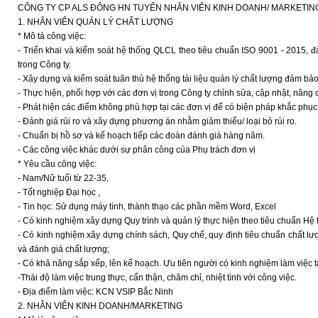
CÔNG TY CP ALS ĐÔNG HN TUYỂN NHÂN VIÊN KINH DOANH/ MARKETIN
1. NHÂN VIÊN QUẢN LÝ CHẤT LƯỢNG
* Mô tả công việc:
- Triển khai và kiểm soát hệ thống QLCL theo tiêu chuẩn ISO 9001 - 2015, 
trong Công ty.
- Xây dựng và kiểm soát tuân thủ hệ thống tài liệu quản lý chất lượng đảm bả
- Thực hiện, phối hợp với các đơn vị trong Công ty chỉnh sửa, cập nhật, nâng c
- Phát hiện các điểm không phù hợp tại các đơn vị để có biện pháp khắc phụ
- Đánh giá rủi ro và xây dựng phương án nhằm giảm thiểu/ loại bỏ rủi ro.
- Chuẩn bị hồ sơ và kế hoạch tiếp các đoàn đánh giá hàng năm.
- Các công việc khác dưới sự phân công của Phụ trách đơn vị
* Yêu cầu công việc:
- Nam/Nữ tuổi từ 22-35,
- Tốt nghiệp Đại học ,
- Tin học: Sử dụng máy tính, thành thạo các phần mềm Word, Excel
- Có kinh nghiệm xây dựng Quy trình và quản lý thực hiện theo tiêu chuẩn 
- Có kinh nghiệm xây dựng chính sách, Quy chế, quy định tiêu chuẩn chất lượn
và đánh giá chất lượng;
- Có khả năng sắp xếp, lên kế hoạch. Ưu tiên người có kinh nghiệm làm việc tạ
-Thái độ làm việc trung thực, cẩn thận, chăm chỉ, nhiệt tình với công việc.
- Địa điểm làm việc: KCN VSIP Bắc Ninh
2. NHÂN VIÊN KINH DOANH/MARKETING