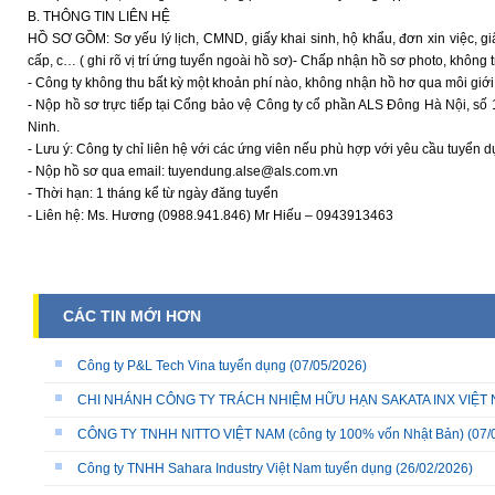
B. THÔNG TIN LIÊN HỆ
HỒ SƠ GỒM: Sơ yếu lý lịch, CMND, giấy khai sinh, hộ khẩu, đơn xin việc, gi
cấp, c… ( ghi rõ vị trí ứng tuyển ngoài hồ sơ)- Chấp nhận hồ sơ photo, không t
- Công ty không thu bất kỳ một khoản phí nào, không nhận hồ hơ qua môi giới
- Nộp hồ sơ trực tiếp tại Cổng bảo vệ Công ty cổ phần ALS Đông Hà Nội, số 
Ninh.
- Lưu ý: Công ty chỉ liên hệ với các ứng viên nếu phù hợp với yêu cầu tuyển 
- Nộp hồ sơ qua email: tuyendung.alse@als.com.vn
- Thời hạn: 1 tháng kể từ ngày đăng tuyển
- Liên hệ: Ms. Hương (0988.941.846) Mr Hiếu – 0943913463
CÁC TIN MỚI HƠN
Công ty P&L Tech Vina tuyển dụng
(07/05/2026)
CHI NHÁNH CÔNG TY TRÁCH NHIỆM HỮU HẠN SAKATA INX VIỆT NA
CÔNG TY TNHH NITTO VIỆT NAM (công ty 100% vốn Nhật Bản)
(07/
Công ty TNHH Sahara Industry Việt Nam tuyển dụng
(26/02/2026)