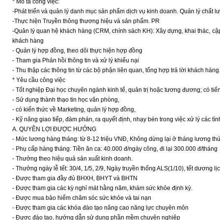
* Mô tả công việc:
-Phát triển và quản lý danh mục sản phẩm dịch vụ kinh doanh. Quản lý chất l
-Thực hiện Truyền thông thương hiệu và sản phẩm. PR
-Quản lý quan hệ khách hàng (CRM, chính sách KH): Xây dựng, khai thác, cậ
khách hàng
- Quản lý hợp đồng, theo dõi thực hiện hợp đồng
- Tham gia Phản hồi thông tin và xử lý khiếu nại
- Thu thập các thông tin từ các bộ phận liên quan, tổng hợp trả lời khách hàng
* Yêu cầu công việc
- Tổt nghiệp Đại học chuyên ngành kinh tế, quản trị hoặc tương đương; có tiếng
- Sử dụng thành thạo tin học văn phòng,
- có kiến thức về Marketing, quản lý hợp đồng,
- Kỹ năng giao tiếp, đàm phán, ra quyết định, nhạy bén trong việc xử lý các tì
A. QUYỀN LỢI ĐƯỢC HƯỞNG
- Mức lương hàng tháng: từ 8-12 triệu VNĐ, Không dừng lại ở tháng lương thứ
- Phụ cấp hàng tháng: Tiền ăn ca: 40.000 đ/ngày công, đi lại 300.000 đ/tháng
- Thưởng theo hiệu quả sản xuất kinh doanh.
- Thưởng ngày lễ tết: 30/4, 1/5, 2/9, Ngày truyền thống ALS(1/10), tết dương l
- Được tham gia đầy đủ BHXH, BHYT và BHTN
- Được tham gia các kỳ nghỉ mát hằng năm, khám sức khỏe định kỳ.
- Được mua bảo hiểm chăm sóc sức khỏe và tai nạn
- Được tham gia các khóa đào tạo nâng cao năng lực chuyên môn
- Được đào tạo, hướng dẫn sử dụng phần mềm chuyên nghiệp