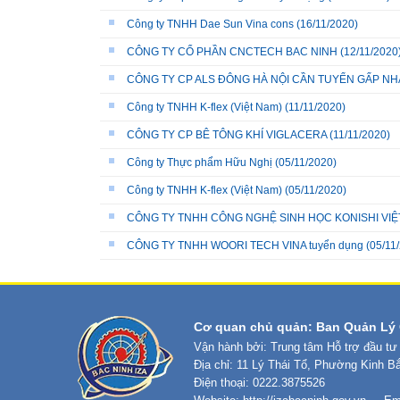
Công ty TNHH Dae Sun Vina cons
(16/11/2020)
CÔNG TY CỔ PHẦN CNCTECH BAC NINH
(12/11/2020
CÔNG TY CP ALS ĐÔNG HÀ NỘI CẦN TUYỂN GẤP N
Công ty TNHH K-flex (Việt Nam)
(11/11/2020)
CÔNG TY CP BÊ TÔNG KHÍ VIGLACERA
(11/11/2020)
Công ty Thực phẩm Hữu Nghị
(05/11/2020)
Công ty TNHH K-flex (Việt Nam)
(05/11/2020)
CÔNG TY TNHH CÔNG NGHỆ SINH HỌC KONISHI VIỆ
CÔNG TY TNHH WOORI TECH VINA tuyển dụng
(05/11
Cơ quan chủ quản: Ban Quản Lý 
Vận hành bởi: Trung tâm Hỗ trợ đầu tư
Địa chỉ: 11 Lý Thái Tổ, Phường Kinh B
Điện thoại: 0222.3875526