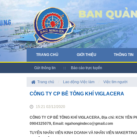
TRANG CHỦ
GIỚI THIỆU
THÔNG TIN
Gửi thông tin
Báo cáo trực tuyến
Trang chủ
/
Lao động-Việc làm
/
Việc tìm người
CÔNG TY CP BÊ TÔNG KHÍ VIGLACERA
15:21 02/12/2020
CÔNG TY CP BÊ TÔNG KHÍ VIGLACERA, Địa chỉ: KCN YÊN P
0904325079, Email: ngahongindeco@gmail.com
TUYỂN NHÂN VIÊN KINH DOANH VÀ NHÂN VIÊN MAKERTING