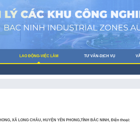
LAO ĐỘNG-VIỆC LÀM
TƯ VẤN-DỊCH VỤ
V
HONG, XÃ LONG CHÂU, HUYỆN YÊN PHONG,TỈNH BẮC NINH, Điện thoại: