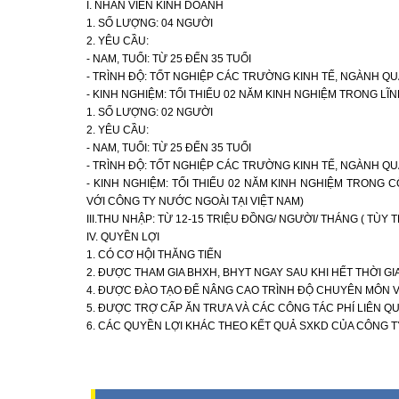
I. NHÂN VIÊN KINH DOANH
1. SỐ LƯỢNG: 04 NGƯỜI
2. YÊU CẦU:
- NAM, TUỔI: TỪ 25 ĐẾN 35 TUỔI
- TRÌNH ĐỘ: TỐT NGHIỆP CÁC TRƯỜNG KINH TẾ, NGÀNH QU
- KINH NGHIỆM: TỐI THIỂU 02 NĂM KINH NGHIỆM TRONG L
1. SỐ LƯỢNG: 02 NGƯỜI
2. YÊU CẦU:
- NAM, TUỔI: TỪ 25 ĐẾN 35 TUỔI
- TRÌNH ĐỘ: TỐT NGHIỆP CÁC TRƯỜNG KINH TẾ, NGÀNH QU
- KINH NGHIỆM: TỐI THIỂU 02 NĂM KINH NGHIỆM TRONG 
VỚI CÔNG TY NƯỚC NGOÀI TẠI VIỆT NAM)
III.THU NHẬP: TỪ 12-15 TRIỆU ĐỒNG/ NGƯỜI/ THÁNG ( TÙ
IV. QUYỀN LỢI
1. CÓ CƠ HỘI THĂNG TIẾN
2. ĐƯỢC THAM GIA BHXH, BHYT NGAY SAU KHI HẾT THỜI GI
4. ĐƯỢC ĐÀO TẠO ĐỂ NÂNG CAO TRÌNH ĐỘ CHUYÊN MÔN V
5. ĐƯỢC TRỢ CẤP ĂN TRƯA VÀ CÁC CÔNG TÁC PHÍ LIÊN Q
6. CÁC QUYỀN LỢI KHÁC THEO KẾT QUẢ SXKD CỦA CÔNG T