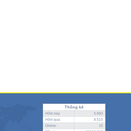
Thống kê
Hôm nay:
5.693
Hôm qua:
8.515
Online:
15