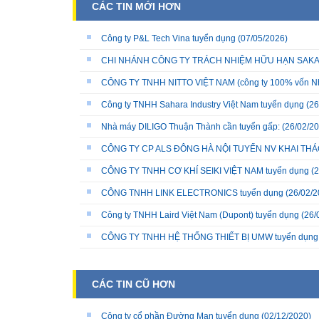
CÁC TIN MỚI HƠN
Công ty P&L Tech Vina tuyển dụng
(07/05/2026)
CHI NHÁNH CÔNG TY TRÁCH NHIỆM HỮU HẠN SAKATA 
CÔNG TY TNHH NITTO VIỆT NAM (công ty 100% vốn N
Công ty TNHH Sahara Industry Việt Nam tuyển dụng
(26
Nhà máy DILIGO Thuận Thành cần tuyển gấp:
(26/02/20
CÔNG TY CP ALS ĐÔNG HÀ NỘI TUYỂN NV KHAI THÁC
CÔNG TY TNHH CƠ KHÍ SEIKI VIỆT NAM tuyển dụng
(2
CÔNG TNHH LINK ELECTRONICS tuyển dụng
(26/02/2
Công ty TNHH Laird Việt Nam (Dupont) tuyển dụng
(26/
CÔNG TY TNHH HỆ THỐNG THIẾT BỊ UMW tuyển dụng
CÁC TIN CŨ HƠN
Công ty cổ phần Đường Man tuyển dụng
(02/12/2020)