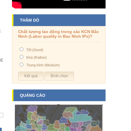
THĂM DÒ
.
Chất lượng lao động trong các KCN Bắc
Ninh (Labor quality in Bac Ninh IPs)?
Tốt (Good)
Khá (Rather)
ỆC
Trung bình (Medium)
QUẢNG CÁO