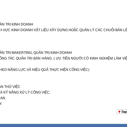
ẢN TRỊ KINH DOANH
ĨNH VỰC KINH DOANH VẬT LIỆU XÂY DỰNG HOẶC QUẢN LÝ CÁC CHUỖI BÁN LẺ
ẢN TRỊ MAKERTING, QUẢN TRỊ KINH DOANH
CÔNG TÁC QUẢN TRỊ BÁN HÀNG. ( ƯU TIÊN NGƯỜI CÓ KINH NGHIỆM LÀM VI
Y THEO NĂNG LỰC VÀ HIỆU QUẢ THỰC HIỆN CÔNG VIỆC)
AN THỬ VIỆC
À KỸ NĂNG XỬ LÝ CÔNG VIỆC.
UAN.
Y.