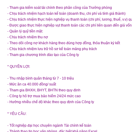
- Tham gia kiểm soát tài chính theo phân công của Trưởng phòng
- Chịu trách nhiệm hạch toán kế toán (doanh thu, chi phí và tính giá thành)
- Chịu trách nhiệm thực hiện nghiệp vụ thanh toán (chi phí, lương, thuế, v.v) 
- Được giao thực hiện nghiệp vụt thanh toán các chi phí liên quan đến giá vốn
- Quản lý quỹ tiền mặt:
- Chịu trách nhiệm thu nợ
- Theo dõi công nợ khách hàng theo đúng hợp đồng, thỏa thuận ký kết
- Chịu trách nhiệm lưu trữ hồ sơ kế toán mảng phụ trách
- Tham gia chương trình đào tạo của Công ty
* QUYỀN LỢI:
- Thu nhập bình quân tháng từ 7 - 10 triệu
- Mức ăn ca 40.000 đồng/ suất
- Tham gia BHXH, BHYT, BHTN theo quy định
- Công ty hô trợ mua bảo hiểm 24/24 mức cao
- Hưởng nhiều chế độ khác theo quy định của Công ty
* YÊU CẦU:
- Tốt nghiệp đại học chuyên ngành Tài chính kế toán
- Thành thạo tin học văn phòng, đặc biệt khả năng Excel