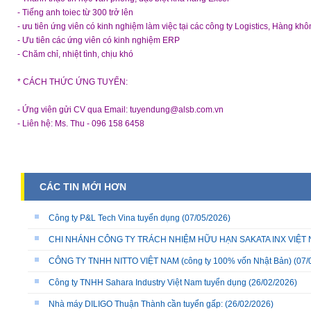
- Tiếng anh toiec từ 300 trở lên
- ưu tiên ứng viên có kinh nghiệm làm việc tại các công ty Logistics, Hàng kh
- Ưu tiên các ứng viên có kinh nghiệm ERP
- Chăm chỉ, nhiệt tình, chịu khó
* CÁCH THỨC ỨNG TUYỂN:
- Ứng viên gửi CV qua Email: tuyendung@alsb.com.vn
- Liên hệ: Ms. Thu - 096 158 6458
CÁC TIN MỚI HƠN
Công ty P&L Tech Vina tuyển dụng
(07/05/2026)
CHI NHÁNH CÔNG TY TRÁCH NHIỆM HỮU HẠN SAKATA INX VIỆT NA
CÔNG TY TNHH NITTO VIỆT NAM (công ty 100% vốn Nhật Bản)
(07/
Công ty TNHH Sahara Industry Việt Nam tuyển dụng
(26/02/2026)
Nhà máy DILIGO Thuận Thành cần tuyển gấp:
(26/02/2026)