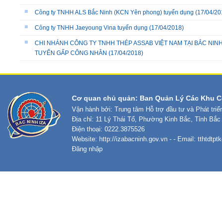
Công ty TNHH ALS Bắc Ninh (KCN Yên phong) tuyển dụng
(17/04/20
Công ty TNHH Jaeyoung Vina tuyển dụng
(17/04/2018)
CHI NHÁNH CÔNG TY TNHH THÉP ASSAB VIỆT NAM TẠI BẮC NIN
TUYỂN GẤP CÔNG NHÂN
(17/04/2018)
Cơ quan chủ quản: Ban Quản Lý Các Khu C
Vận hành bởi: Trung tâm Hỗ trợ đầu tư và Phát tri
Địa chỉ: 11 Lý Thái Tổ, Phường Kinh Bắc, Tỉnh Bắc
Điện thoại: 0222.3875526
Website:
http://izabacninh.gov.vn
- - Email:
tthtdtp
Đăng nhập