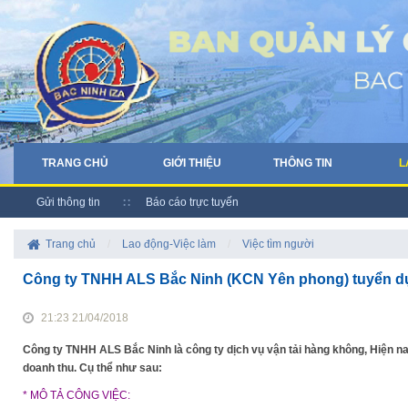
TRANG CHỦ
GIỚI THIỆU
THÔNG TIN
L
Gửi thông tin
Báo cáo trực tuyến
Trang chủ
/
Lao động-Việc làm
/
Việc tìm người
Công ty TNHH ALS Bắc Ninh (KCN Yên phong) tuyển dụ
21:23 21/04/2018
Công ty TNHH ALS Bắc Ninh là công ty dịch vụ vận tải hàng không, Hiện nay
doanh thu. Cụ thể như sau:
* MÔ TẢ CÔNG VIỆC: