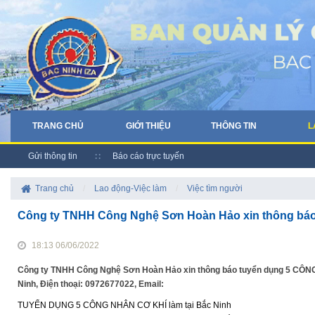
TRANG CHỦ
GIỚI THIỆU
THÔNG TIN
L
Gửi thông tin
Báo cáo trực tuyến
Trang chủ
/
Lao động-Việc làm
/
Việc tìm người
Công ty TNHH Công Nghệ Sơn Hoàn Hảo xin thông bá
18:13 06/06/2022
Công ty TNHH Công Nghệ Sơn Hoàn Hảo xin thông báo tuyển dụng 5 CÔNG
Ninh, Điện thoại: 0972677022, Email:
TUYỂN DỤNG 5 CÔNG NHÂN CƠ KHÍ làm tại Bắc Ninh