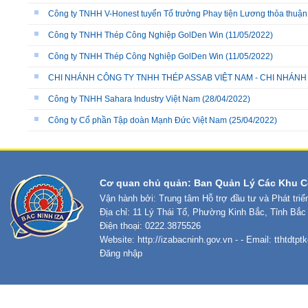
Công ty TNHH V-Honest tuyển Tổ trưởng Phay tiện Lương thỏa thuận
Công ty TNHH Thép Công Nghiệp GolDen Win
(11/05/2022)
Công ty TNHH Thép Công Nghiệp GolDen Win
(11/05/2022)
CHI NHÁNH CÔNG TY TNHH THÉP ASSAB VIỆT NAM - CHI NHÁNH
Công ty TNHH Sahara Industry Việt Nam
(28/04/2022)
Công ty Cổ phần Tập doàn Mạnh Đức Việt Nam
(25/04/2022)
Cơ quan chủ quản: Ban Quản Lý Các Khu C
Vận hành bởi: Trung tâm Hỗ trợ đầu tư và Phát tri
Địa chỉ: 11 Lý Thái Tổ, Phường Kinh Bắc, Tỉnh Bắc
Điện thoại: 0222.3875526
Website:
http://izabacninh.gov.vn
- - Email:
tthtdtp
Đăng nhập