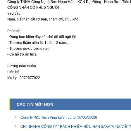
Công ty TNHH Công Nghệ Sơn Hoàn Hảo - KCN Đại Đồng - Hoàn Sơn, Tiên Du
CÔNG NHÂN CƠ KHÍ: 5 NGƯỜI
Yêu cầu:
Nam, biết hàn cắt cơ bản, chăm chỉ, chịu khó
Phúc lợi:
- Đóng bảo hiểm đầy đủ, chế độ đãi ngộ tốt
- Thưởng thâm niên 6t, 1 năm, 2 năm,....
- Thưởng quý, thưởng năm
- Có hỗ trợ ăn trưa
Lương thỏa thuận
Liên hệ:
Ms.Ly - 0972677022
CÁC TIN MỚI HƠN
Công ty P&L Tech Vina tuyển dụng
(07/05/2026)
CHI NHÁNH CÔNG TY TRÁCH NHIỆM HỮU HẠN SAKATA INX VIỆT NA