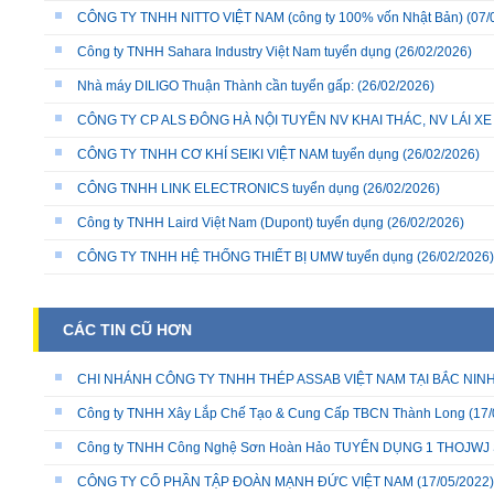
CÔNG TY TNHH NITTO VIỆT NAM (công ty 100% vốn Nhật Bản)
(07/
Công ty TNHH Sahara Industry Việt Nam tuyển dụng
(26/02/2026)
Nhà máy DILIGO Thuận Thành cần tuyển gấp:
(26/02/2026)
CÔNG TY CP ALS ĐÔNG HÀ NỘI TUYỂN NV KHAI THÁC, NV LÁI X
CÔNG TY TNHH CƠ KHÍ SEIKI VIỆT NAM tuyển dụng
(26/02/2026)
CÔNG TNHH LINK ELECTRONICS tuyển dụng
(26/02/2026)
Công ty TNHH Laird Việt Nam (Dupont) tuyển dụng
(26/02/2026)
CÔNG TY TNHH HỆ THỐNG THIẾT BỊ UMW tuyển dụng
(26/02/2026)
CÁC TIN CŨ HƠN
CHI NHÁNH CÔNG TY TNHH THÉP ASSAB VIỆT NAM TẠI BẮC NI
Công ty TNHH Xây Lắp Chế Tạo & Cung Cấp TBCN Thành Long
(17/
Công ty TNHH Công Nghệ Sơn Hoàn Hảo TUYỂN DỤNG 1 THOJWJ SƠN
CÔNG TY CỔ PHẦN TẬP ĐOÀN MẠNH ĐỨC VIỆT NAM
(17/05/2022)