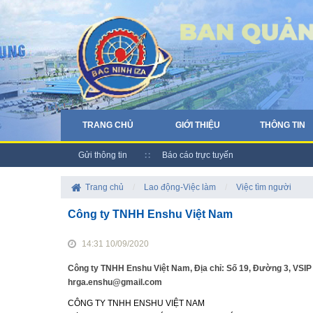
TRANG CHỦ
GIỚI THIỆU
THÔNG TIN
Gửi thông tin
Báo cáo trực tuyến
Trang chủ
/
Lao động-Việc làm
/
Việc tìm người
Công ty TNHH Enshu Việt Nam
14:31 10/09/2020
Công ty TNHH Enshu Việt Nam, Địa chỉ: Số 19, Đường 3, VSIP 
hrga.enshu@gmail.com
CÔNG TY TNHH ENSHU VIỆT NAM