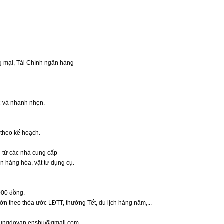
g mại, Tài Chính ngân hàng
ệc và nhanh nhẹn.
 theo kế hoạch.
n từ các nhà cung cấp
n hàng hóa, vật tư dụng cụ.
000 đồng.
lớn theo thỏa ước LĐTT, thưởng Tết, du lịch hàng năm,...
.
l: hungdovan.enshu@gmail.com