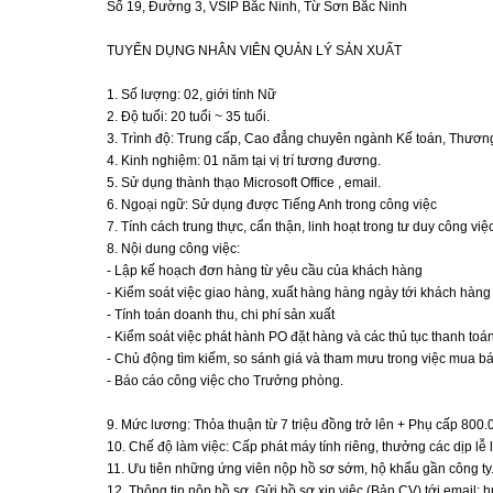
Số 19, Đường 3, VSIP Bắc Ninh, Từ Sơn Bắc Ninh
TUYỂN DỤNG NHÂN VIÊN QUẢN LÝ SẢN XUẤT
1. Số lượng: 02, giới tính Nữ
2. Độ tuổi: 20 tuổi ~ 35 tuổi.
3. Trình độ: Trung cấp, Cao đẳng chuyên ngành Kế toán, Thươn
4. Kinh nghiệm: 01 năm tại vị trí tương đương.
5. Sử dụng thành thạo Microsoft Office , email.
6. Ngoại ngữ: Sử dụng được Tiếng Anh trong công việc
7. Tính cách trung thực, cẩn thận, linh hoạt trong tư duy công vi
8. Nội dung công việc:
- Lập kế hoạch đơn hàng từ yêu cầu của khách hàng
- Kiểm soát việc giao hàng, xuất hàng hàng ngày tới khách hàng
- Tính toán doanh thu, chi phí sản xuất
- Kiểm soát việc phát hành PO đặt hàng và các thủ tục thanh toá
- Chủ động tìm kiếm, so sánh giá và tham mưu trong việc mua bá
- Báo cáo công việc cho Trưởng phòng.
9. Mức lương: Thỏa thuận từ 7 triệu đồng trở lên + Phụ cấp 800.
10. Chế độ làm việc: Cấp phát máy tính riêng, thưởng các dịp lễ 
11. Ưu tiên những ứng viên nộp hồ sơ sớm, hộ khẩu gần công ty
12. Thông tin nộp hồ sơ. Gửi hồ sơ xin việc (Bản CV) tới emai