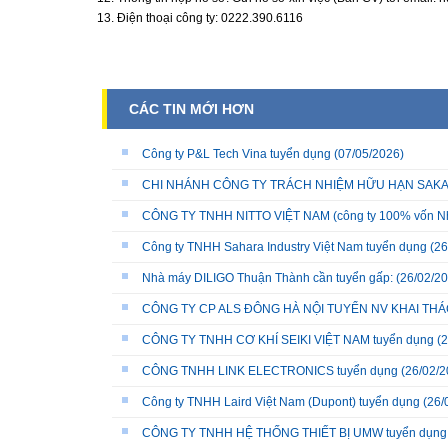
13. Điện thoại công ty: 0222.390.6116
CÁC TIN MỚI HƠN
Công ty P&L Tech Vina tuyển dụng
(07/05/2026)
CHI NHÁNH CÔNG TY TRÁCH NHIỆM HỮU HẠN SAKATA 
CÔNG TY TNHH NITTO VIỆT NAM (công ty 100% vốn N
Công ty TNHH Sahara Industry Việt Nam tuyển dụng
(26
Nhà máy DILIGO Thuận Thành cần tuyển gấp:
(26/02/20
CÔNG TY CP ALS ĐÔNG HÀ NỘI TUYỂN NV KHAI THÁC
CÔNG TY TNHH CƠ KHÍ SEIKI VIỆT NAM tuyển dụng
(2
CÔNG TNHH LINK ELECTRONICS tuyển dụng
(26/02/2
Công ty TNHH Laird Việt Nam (Dupont) tuyển dụng
(26/
CÔNG TY TNHH HỆ THỐNG THIẾT BỊ UMW tuyển dụng