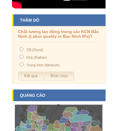
THĂM DÒ
Chất lượng lao động trong các KCN Bắc
Ninh (Labor quality in Bac Ninh IPs)?
Tốt (Good)
Khá (Rather)
Trung bình (Medium)
QUẢNG CÁO