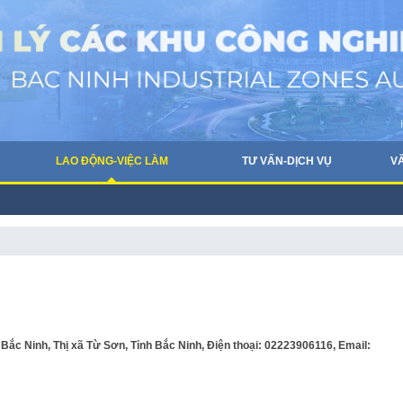
LAO ĐỘNG-VIỆC LÀM
TƯ VẤN-DỊCH VỤ
V
Bắc Ninh, Thị xã Từ Sơn, Tỉnh Bắc Ninh, Điện thoại: 02223906116, Email: