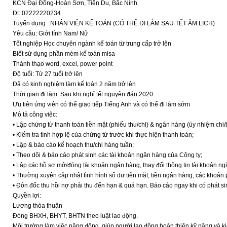
KCN Đại Đồng-Hoàn Sơn, Tiên Du, Bắc Ninh
Đt: 02222220234
Tuyển dụng : NHÂN VIÊN KẾ TOÁN (CÓ THỂ ĐI LÀM SAU TẾT ÂM LỊCH)
Yêu cầu: Giới tính Nam/ Nữ
Tốt nghiệp Học chuyên ngành kế toán từ trung cấp trở lên
Biết sử dụng phần mèm kế toán misa
Thành thạo word, excel, power point
Độ tuổi: Từ 27 tuổi trở lên
Đã có kinh nghiệm làm kế toán 2 năm trở lên
Thời gian đi làm: Sau khi nghỉ tết nguyên đán 2020
Ưu tiên ứng viên có thể giao tiếp Tiếng Anh và có thể đi làm sớm
Mô tả công việc:
• Lập chứng từ thanh toán tiền mặt (phiếu thu/chi) & ngân hàng (ủy nhiệm chi/
• Kiểm tra tính hợp lệ của chứng từ trước khi thực hiện thanh toán;
• Lập & báo cáo kế hoạch thu/chi hàng tuần;
• Theo dõi & báo cáo phát sinh các tài khoản ngân hàng của Công ty;
• Lập các hồ sơ mở/đóng tài khoản ngân hàng, thay đổi thông tin tài khoản n
• Thường xuyên cập nhật tình hình số dư tiền mặt, tiền ngân hàng, các khoản p
• Đôn đốc thu hồi nợ phải thu đến hạn & quá hạn. Báo cáo ngay khi có phát si
Quyền lợi:
Lương thỏa thuận
Đóng BHXH, BHYT, BHTN theo luật lao động.
Môi trường làm việc năng động, giúp người lao động hoàn thiện kỹ năng và kiến