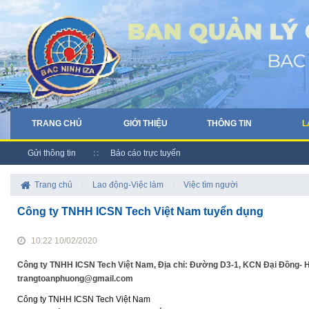
TRANG CHỦ
GIỚI THIỆU
THÔNG TIN
L
Gửi thông tin
Báo cáo trực tuyến
Trang chủ
/
Lao động-Việc làm
/
Việc tìm người
Công ty TNHH ICSN Tech Việt Nam tuyển dụng
10:22 10/02/2020
Công ty TNHH ICSN Tech Việt Nam, Địa chỉ: Đường D3-1, KCN Đại Đồng- Ho
trangtoanphuong@gmail.com
Công ty TNHH ICSN Tech Việt Nam