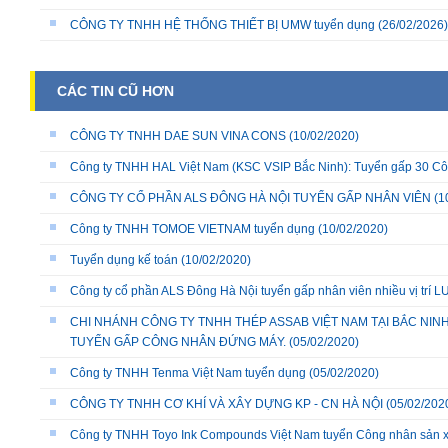
CÔNG TY TNHH HỆ THỐNG THIẾT BỊ UMW tuyển dụng
(26/02/2026)
CÁC TIN CŨ HƠN
CÔNG TY TNHH DAE SUN VINA CONS
(10/02/2020)
Công ty TNHH HAL Việt Nam (KSC VSIP Bắc Ninh): Tuyển gấp 30 C
CÔNG TY CỔ PHẦN ALS ĐÔNG HÀ NỘI TUYỂN GẤP NHÂN VIÊN
(1
Công ty TNHH TOMOE VIETNAM tuyển dụng
(10/02/2020)
Tuyển dụng kế toán
(10/02/2020)
Công ty cổ phần ALS Đông Hà Nội tuyển gấp nhân viên nhiều vị tr
CHI NHÁNH CÔNG TY TNHH THÉP ASSAB VIỆT NAM TẠI BẮC NIN
TUYỂN GẤP CÔNG NHÂN ĐỨNG MÁY.
(05/02/2020)
Công ty TNHH Tenma Việt Nam tuyển dụng
(05/02/2020)
CÔNG TY TNHH CƠ KHÍ VÀ XÂY DỰNG KP - CN HÀ NỘI
(05/02/202
Công ty TNHH Toyo Ink Compounds Việt Nam tuyển Công nhân sản