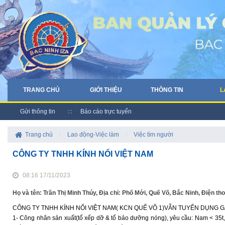
TRANG CHỦ
GIỚI THIỆU
THÔNG TIN
L
Gửi thông tin
Báo cáo trực tuyến
Trang chủ
/
Lao động-Việc làm
/
Việc tìm người
CÔNG TY TNHH KÍNH NỔI VIỆT NAM
08:16 17/11/2023
Họ và tên: Trần Thị Minh Thúy, Địa chỉ: Phố Mới, Quế Võ, Bắc Ninh, Điện t
CÔNG TY TNHH KÍNH NỔI VIỆT NAM( KCN QUẾ VÕ 1)VẪN TUYỂN DỤNG GẤ
1- Công nhân sản xuất(tổ xếp dỡ & tổ bảo dưỡng nóng), yêu cầu: Nam < 35t, 