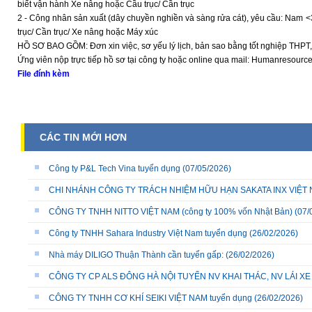
biết vận hành Xe nâng hoặc Cầu trục/ Cần trục
2 - Công nhân sản xuất (dây chuyền nghiền và sàng rửa cát), yêu cầu: Nam <
trục/ Cần trục/ Xe nâng hoặc Máy xúc
HỒ SƠ BAO GỒM: Đơn xin việc, sơ yếu lý lịch, bản sao bằng tốt nghiệp THPT,
Ứng viên nộp trực tiếp hồ sơ tại công ty hoặc online qua mail: Humanresour
File đính kèm
CÁC TIN MỚI HƠN
Công ty P&L Tech Vina tuyển dụng
(07/05/2026)
CHI NHÁNH CÔNG TY TRÁCH NHIỆM HỮU HẠN SAKATA INX VIỆT NA
CÔNG TY TNHH NITTO VIỆT NAM (công ty 100% vốn Nhật Bản)
(07/
Công ty TNHH Sahara Industry Việt Nam tuyển dụng
(26/02/2026)
Nhà máy DILIGO Thuận Thành cần tuyển gấp:
(26/02/2026)
CÔNG TY CP ALS ĐÔNG HÀ NỘI TUYỂN NV KHAI THÁC, NV LÁI X
CÔNG TY TNHH CƠ KHÍ SEIKI VIỆT NAM tuyển dụng
(26/02/2026)