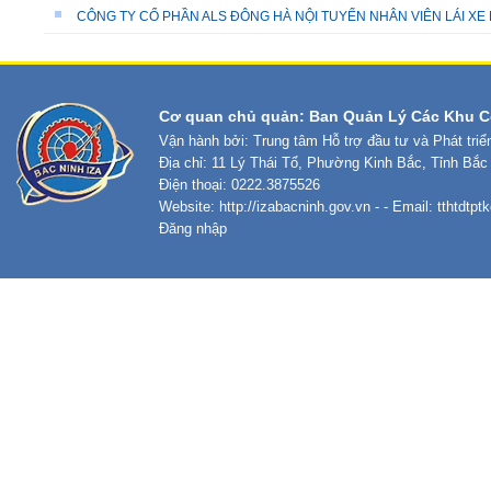
CÔNG TY CỔ PHẦN ALS ĐÔNG HÀ NỘI TUYỂN NHÂN VIÊN LÁI XE
Cơ quan chủ quản: Ban Quản Lý Các Khu C
Vận hành bởi: Trung tâm Hỗ trợ đầu tư và Phát tri
Địa chỉ: 11 Lý Thái Tổ, Phường Kinh Bắc, Tỉnh Bắc
Điện thoại: 0222.3875526
Website:
http://izabacninh.gov.vn
- - Email:
tthtdtp
Đăng nhập