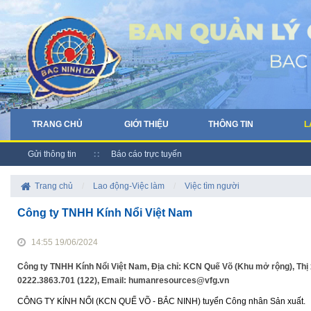
TRANG CHỦ
GIỚI THIỆU
THÔNG TIN
L
Gửi thông tin
Báo cáo trực tuyến
Trang chủ
/
Lao động-Việc làm
/
Việc tìm người
Công ty TNHH Kính Nổi Việt Nam
14:55 19/06/2024
Công ty TNHH Kính Nổi Việt Nam, Địa chỉ: KCN Quế Võ (Khu mở rộng), Thị
0222.3863.701 (122), Email: humanresources@vfg.vn
CÔNG TY KÍNH NỔI (KCN QUẾ VÕ - BẮC NINH) tuyển Công nhân Sản xuất.