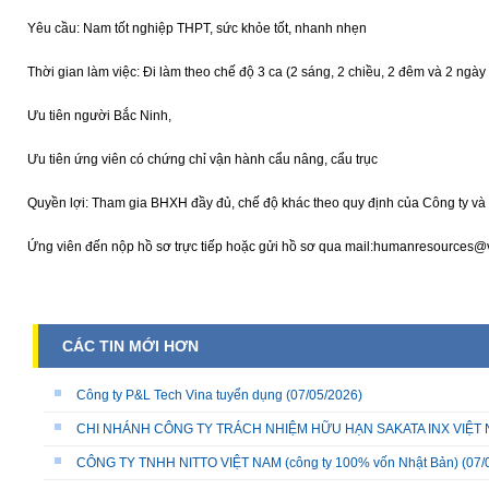
Yêu cầu: Nam tốt nghiệp THPT, sức khỏe tốt, nhanh nhẹn
Thời gian làm việc: Đi làm theo chế độ 3 ca (2 sáng, 2 chiều, 2 đêm và 2 ngày
Ưu tiên người Bắc Ninh,
Ưu tiên ứng viên có chứng chỉ vận hành cẩu nâng, cẩu trục
Quyền lợi: Tham gia BHXH đầy đủ, chế độ khác theo quy định của Công ty và
Ứng viên đến nộp hồ sơ trực tiếp hoặc gửi hồ sơ qua mail:humanresources@v
CÁC TIN MỚI HƠN
Công ty P&L Tech Vina tuyển dụng
(07/05/2026)
CHI NHÁNH CÔNG TY TRÁCH NHIỆM HỮU HẠN SAKATA INX VIỆT NA
CÔNG TY TNHH NITTO VIỆT NAM (công ty 100% vốn Nhật Bản)
(07/