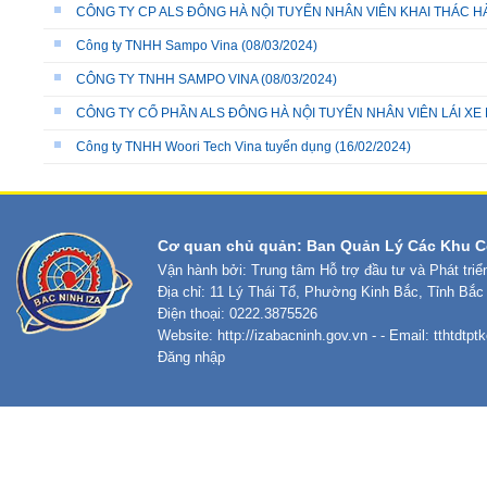
CÔNG TY CP ALS ĐÔNG HÀ NỘI TUYỂN NHÂN VIÊN KHAI THÁC 
Công ty TNHH Sampo Vina
(08/03/2024)
CÔNG TY TNHH SAMPO VINA
(08/03/2024)
CÔNG TY CỔ PHẦN ALS ĐÔNG HÀ NỘI TUYỂN NHÂN VIÊN LÁI XE
Công ty TNHH Woori Tech Vina tuyển dụng
(16/02/2024)
Cơ quan chủ quản: Ban Quản Lý Các Khu C
Vận hành bởi: Trung tâm Hỗ trợ đầu tư và Phát tri
Địa chỉ: 11 Lý Thái Tổ, Phường Kinh Bắc, Tỉnh Bắc
Điện thoại: 0222.3875526
Website:
http://izabacninh.gov.vn
- - Email:
tthtdtp
Đăng nhập