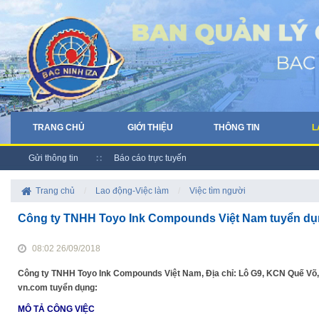
TRANG CHỦ
GIỚI THIỆU
THÔNG TIN
L
Gửi thông tin
Báo cáo trực tuyến
Trang chủ
/
Lao động-Việc làm
/
Việc tìm người
Công ty TNHH Toyo Ink Compounds Việt Nam tuyển d
08:02 26/09/2018
Công ty TNHH Toyo Ink Compounds Việt Nam, Địa chỉ: Lô G9, KCN Quế Võ, 
vn.com tuyển dụng:
MÔ TẢ CÔNG VIỆC