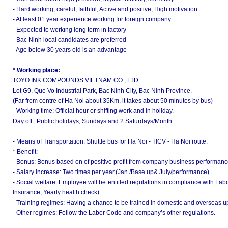
- Hard working, careful, faithful; Active and positive; High motivation
- At least 01 year experience working for foreign company
- Expected to working long term in factory
- Bac Ninh local candidates are preferred
- Age below 30 years old is an advantage
* Working place:
TOYO INK COMPOUNDS VIETNAM CO., LTD
Lot G9, Que Vo Industrial Park, Bac Ninh City, Bac Ninh Province.
(Far from centre of Ha Noi about 35Km, it takes about 50 minutes by bus)
- Working time: Official hour or shifting work and in holiday.
Day off : Public holidays, Sundays and 2 Saturdays/Month.
- Means of Transportation: Shuttle bus for Ha Noi - TICV - Ha Noi route.
* Benefit:
- Bonus: Bonus based on of positive profit from company business performan
- Salary increase: Two times per year.(Jan /Base up& July/performance)
- Social welfare: Employee will be entitled regulations in compliance with 
Insurance, Yearly health check).
- Training regimes: Having a chance to be trained in domestic and overseas 
- Other regimes: Follow the Labor Code and company’s other regulations.