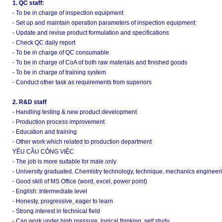
1. QC staff:
- To be in charge of inspection equipment
- Set up and maintain operation parameters of inspection equipment
- Update and revise product formulation and specifications
- Check QC daily report
- To be in charge of QC consumable
- To be in charge of CoA of both raw materials and finished goods
- To be in charge of training system
- Conduct other task as requirements from superiors
2. R&D staff
- Handling testing & new product development
- Production process improvement
- Education and training
- Other work which related to production department
YÊU CẦU CÔNG VIỆC
- The job is more suitable for male only
- University graduated. Chemistry technology, technique, mechanics engineeri
- Good skill of MS Office (word, excel, power point)
- English: Intermediate level
- Honesty, progressive, eager to learn
- Strong interest in technical field
- Can work under high pressure, logical thinking, self study