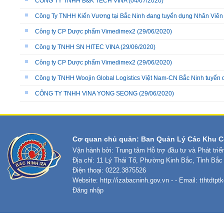
CÔNG TY TNHH B&K TECH VINA
(04/07/2020)
Công Ty TNHH Kiến Vương tại Bắc Ninh đang tuyển dụng Nhân Viê
Công ty CP Dược phẩm Vimedimex2
(29/06/2020)
Công ty TNHH SN HITEC VINA
(29/06/2020)
Công ty CP Dược phẩm Vimedimex2
(29/06/2020)
Công ty TNHH Woojin Global Logistics Việt Nam-CN Bắc Ninh tuyển
CÔNG TY TNHH VINA YONG SEONG
(29/06/2020)
Cơ quan chủ quản: Ban Quản Lý Các Khu C
Vận hành bởi: Trung tâm Hỗ trợ đầu tư và Phát tri
Địa chỉ: 11 Lý Thái Tổ, Phường Kinh Bắc, Tỉnh Bắc
Điện thoại: 0222.3875526
Website:
http://izabacninh.gov.vn
- - Email:
tthtdtp
Đăng nhập