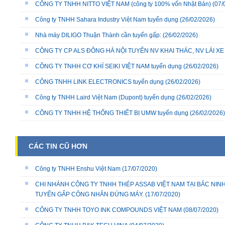
CÔNG TY TNHH NITTO VIỆT NAM (công ty 100% vốn Nhật Bản)
(07/
Công ty TNHH Sahara Industry Việt Nam tuyển dụng
(26/02/2026)
Nhà máy DILIGO Thuận Thành cần tuyển gấp:
(26/02/2026)
CÔNG TY CP ALS ĐÔNG HÀ NỘI TUYỂN NV KHAI THÁC, NV LÁI X
CÔNG TY TNHH CƠ KHÍ SEIKI VIỆT NAM tuyển dụng
(26/02/2026)
CÔNG TNHH LINK ELECTRONICS tuyển dụng
(26/02/2026)
Công ty TNHH Laird Việt Nam (Dupont) tuyển dụng
(26/02/2026)
CÔNG TY TNHH HỆ THỐNG THIẾT BỊ UMW tuyển dụng
(26/02/2026)
CÁC TIN CŨ HƠN
Công ty TNHH Enshu Việt Nam
(17/07/2020)
CHI NHÁNH CÔNG TY TNHH THÉP ASSAB VIỆT NAM TẠI BẮC NIN
TUYỂN GẤP CÔNG NHÂN ĐỨNG MÁY.
(17/07/2020)
CÔNG TY TNHH TOYO INK COMPOUNDS VIỆT NAM
(08/07/2020)