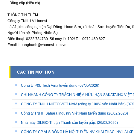
- Bằng cấp (Nếu có).
THÔNG TIN THÊM
Công ty TNHH V-Honest
Lô A1, khu công nghiệp Đại Đồng- Hoàn Sơn, xã Hoàn Sơn, huyện Tiên Du, t
Người liên hệ: Phòng Nhân Sự
Điện thoại: 0222.734730. Số máy lẻ: 102/ Tel: 0972.469.627
Email: hoanghanh@vhonest.com.vn
CÁC TIN MỚI HƠN
Công ty P&L Tech Vina tuyển dụng
(07/05/2026)
CHI NHÁNH CÔNG TY TRÁCH NHIỆM HỮU HẠN SAKATA INX VIỆT NA
CÔNG TY TNHH NITTO VIỆT NAM (công ty 100% vốn Nhật Bản)
(07/
Công ty TNHH Sahara Industry Việt Nam tuyển dụng
(26/02/2026)
Nhà máy DILIGO Thuận Thành cần tuyển gấp:
(26/02/2026)
CÔNG TY CP ALS ĐÔNG HÀ NỘI TUYỂN NV KHAI THÁC, NV LÁI X