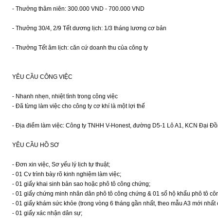
- Thưởng thâm niên: 300.000 VND - 700.000 VND
- Thưởng 30/4, 2/9 Tết dương lịch: 1/3 tháng lương cơ bản
- Thưởng Tết âm lịch: căn cứ doanh thu của công ty
YÊU CẦU CÔNG VIỆC
- Nhanh nhẹn, nhiệt tình trong công việc
- Đã từng làm việc cho công ty cơ khí là một lợi thế
- Địa điểm làm việc: Công ty TNHH V-Honest, đường D5-1 Lô A1, KCN Đại Đồ
YÊU CẦU HỒ SƠ
- Đơn xin việc, Sơ yếu lý lịch tự thuật;
- 01 Cv trình bày rõ kinh nghiệm làm việc;
- 01 giấy khai sinh bản sao hoặc phô tô công chứng;
- 01 giấy chứng minh nhân dân phô tô công chứng & 01 sổ hộ khẩu phô tô cô
- 01 giấy khám sức khỏe (trong vòng 6 tháng gần nhất, theo mẫu A3 mới nhất c
- 01 giấy xác nhận dân sự;