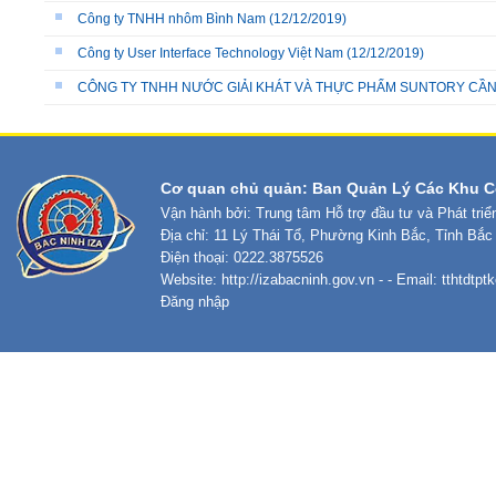
Công ty TNHH nhôm Bình Nam
(12/12/2019)
Công ty User Interface Technology Việt Nam
(12/12/2019)
CÔNG TY TNHH NƯỚC GIẢI KHÁT VÀ THỰC PHẨM SUNTORY CẦN 
Cơ quan chủ quản: Ban Quản Lý Các Khu C
Vận hành bởi: Trung tâm Hỗ trợ đầu tư và Phát tri
Địa chỉ: 11 Lý Thái Tổ, Phường Kinh Bắc, Tỉnh Bắc
Điện thoại: 0222.3875526
Website:
http://izabacninh.gov.vn
- - Email:
tthtdtp
Đăng nhập