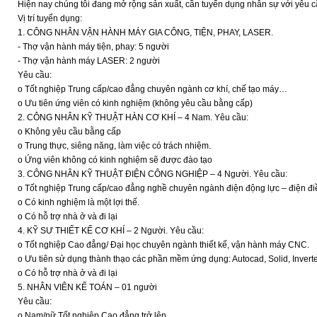
Hiện nay chúng tôi đang mở rộng sản xuất, cần tuyển dụng nhân sự với yêu c
Vị trí tuyển dụng:
1. CÔNG NHÂN VẬN HÀNH MÁY GIA CÔNG, TIỆN, PHAY, LASER.
- Thợ vận hành máy tiện, phay: 5 người
- Thợ vận hành máy LASER: 2 người
Yêu cầu:
o Tốt nghiệp Trung cấp/cao đẳng chuyên ngành cơ khí, chế tạo máy…
o Ưu tiên ứng viên có kinh nghiệm (không yêu cầu bằng cấp)
2. CÔNG NHÂN KỸ THUẬT HÀN CƠ KHÍ – 4 Nam. Yêu cầu:
o Không yêu cầu bằng cấp
o Trung thực, siêng năng, làm việc có trách nhiệm.
o Ứng viên không có kinh nghiệm sẽ được đào tạo
3. CÔNG NHÂN KỸ THUẬT ĐIỆN CÔNG NGHIỆP – 4 Người. Yêu cầu:
o Tốt nghiệp Trung cấp/cao đẳng nghề chuyên ngành điện động lực – điện đi
o Có kinh nghiệm là một lợi thế.
o Có hỗ trợ nhà ở và đi lại
4. KỸ SƯ THIẾT KẾ CƠ KHÍ – 2 Người. Yêu cầu:
o Tốt nghiệp Cao đẳng/ Đại học chuyên ngành thiết kế, vận hành máy CNC.
o Ưu tiên sử dụng thành thạo các phần mềm ứng dụng: Autocad, Solid, Inver
o Có hỗ trợ nhà ở và đi lại
5. NHÂN VIÊN KẾ TOÁN – 01 người
Yêu cầu:
o Nam/nữ Tốt nghiệp Cao đẳng trở lên