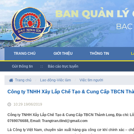
TRANG CHỦ
GIỚI THIỆU
THÔNG TIN
L
Gửi thông tin
Báo cáo trực tuyến
Trang chủ
/
Lao động-Việc làm
/
Việc tìm người
Công ty TNHH Xây Lắp Chế Tạo & Cung Cấp TBCN Th
10:29 19/06/2019
Công ty TNHH Xây Lắp Chế Tạo & Cung Cấp TBCN Thành Long, Địa chỉ: Lô 
0769076688, Email: Trangtran.tlind@gmail.com
Là Công ty Việt Nam, chuyên sản xuất hàng gia công cơ khí chính xác – ch