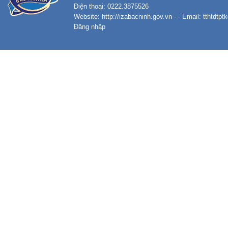
Điện thoại: 0222.3875526
Website:
http://izabacninh.gov.vn
- - Email:
tthtdtp
Đăng nhập