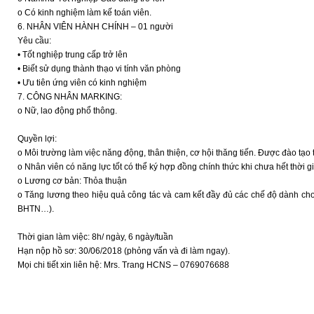
o Có kinh nghiệm làm kế toán viên.
6. NHÂN VIÊN HÀNH CHÍNH – 01 người
Yêu cầu:
• Tốt nghiệp trung cấp trở lên
• Biết sử dụng thành thạo vi tính văn phòng
• Ưu tiên ứng viên có kinh nghiệm
7. CÔNG NHÂN MARKING:
o Nữ, lao động phổ thông.
Quyền lợi:
o Môi trường làm việc năng động, thân thiện, cơ hội thăng tiến. Được đào t
o Nhân viên có năng lực tốt có thể ký hợp đồng chính thức khi chưa hết thời gi
o Lương cơ bản: Thỏa thuận
o Tăng lương theo hiệu quả công tác và cam kết đầy đủ các chế độ dành ch
BHTN…).
Thời gian làm việc: 8h/ ngày, 6 ngày/tuần
Hạn nộp hồ sơ: 30/06/2018 (phỏng vấn và đi làm ngay).
Mọi chi tiết xin liên hệ: Mrs. Trang HCNS – 0769076688