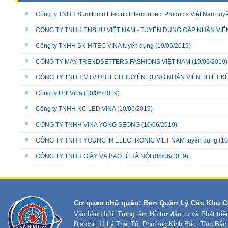
Công ty TNHH Sumitomo Electric Interconnect Products Việt Nam tuy
CÔNG TY TNHH ENSHU VIỆT NAM - TUYỂN DỤNG GẤP NHÂN VIÊ
Công ty TNHH SN HITEC VINA tuyển dụng
(19/06/2019)
CÔNG TY MAY TRENDSETTERS FASHIONS VIỆT NAM
(19/06/2019)
CÔNG TY TNHH MTV UBTECH TUYỂN DỤNG NHÂN VIÊN THIẾT KẾ
Công ty UIT Vina
(10/06/2019)
Công ty TNHH NC LED VINA
(10/06/2019)
CÔNG TY TNHH VINA YONG SEONG
(10/06/2019)
CÔNG TY TNHH YOUNG IN ELECTRONIC VIET NAM tuyển dụng
(10
CÔNG TY TNHH GIẤY VÀ BAO BÌ HÀ NỘI
(05/06/2019)
Cơ quan chủ quản: Ban Quản Lý Các Khu C
Vận hành bởi: Trung tâm Hỗ trợ đầu tư và Phát tri
Địa chỉ: 11 Lý Thái Tổ, Phường Kinh Bắc, Tỉnh Bắc