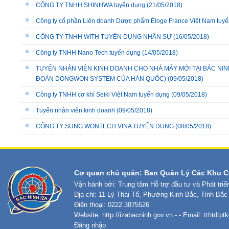
CÔNG TY TNHH SHINHWA tuyển dụng
(21/05/2018)
Công ty cổ phần Liên doanh Dược phẩm Éloge France Việt Nam tuy
CÔNG TY TNHH WITH TUYỂN DỤNG NHÂN SỰ
(16/05/2018)
Công ty TNHH Nano Tech tuyển dụng
(14/05/2018)
TUYỂN NHÂN VIÊN KINH DOANH CHO NHÀ MÁY MỚI TẠI BẮC NIN
ĐOÀN DONGWON SYSTEM CỦA HÀN QUỐC)
(09/05/2018)
Công ty TNHH cơ khí Seiki Việt Nam tuyển dụng
(09/05/2018)
Tuyển nhân viên kinh doanh
(09/05/2018)
CÔNG TY SUNG WONTECH VINA TUYỂN DỤNG
(08/05/2018)
Cơ quan chủ quản: Ban Quản Lý Các Khu C
Vận hành bởi: Trung tâm Hỗ trợ đầu tư và Phát tri
Địa chỉ: 11 Lý Thái Tổ, Phường Kinh Bắc, Tỉnh Bắc
Điện thoại: 0222.3875526
Website:
http://izabacninh.gov.vn
- - Email:
tthtdtp
Đăng nhập