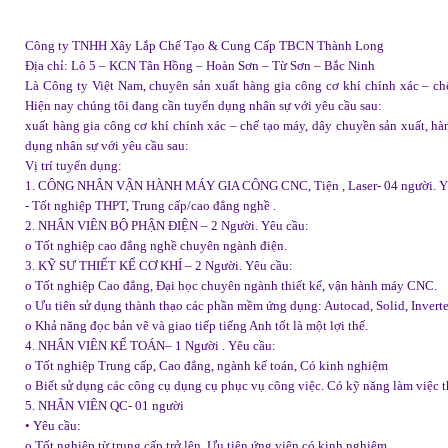
Công ty TNHH Xây Lắp Chế Tạo & Cung Cấp TBCN Thành Long
Địa chỉ: Lô 5 – KCN Tân Hồng – Hoàn Sơn – Từ Sơn – Bắc Ninh
Là Công ty Việt Nam, chuyên sản xuất hàng gia công cơ khí chính xác – ch
Hiện nay chúng tôi đang cần tuyển dụng nhân sự với yêu cầu sau:
xuất hàng gia công cơ khí chính xác – chế tạo máy, dây chuyền sản xuất, h
dụng nhân sự với yêu cầu sau:
Vị trí tuyển dụng:
1. CÔNG NHÂN VẬN HÀNH MÁY GIA CÔNG CNC, Tiện , Laser- 04 người. Y
- Tốt nghiệp THPT, Trung cấp/cao đẳng nghề .
2. NHÂN VIÊN BỘ PHẬN ĐIỆN – 2 Người. Yêu cầu:
o Tốt nghiệp cao đẳng nghề chuyên ngành điện.
3. KỸ SƯ THIẾT KẾ CƠ KHÍ – 2 Người. Yêu cầu:
o Tốt nghiệp Cao đẳng, Đại học chuyên ngành thiết kế, vận hành máy CNC.
o Ưu tiên sử dụng thành thạo các phần mềm ứng dụng: Autocad, Solid, Inver
o Khả năng đọc bản vẽ và giao tiếp tiếng Anh tốt là một lợi thế.
4. NHÂN VIÊN KẾ TOÁN– 1 Người . Yêu cầu:
o Tốt nghiệp Trung cấp, Cao đẳng, ngành kế toán, Có kinh nghiệm
o Biết sử dụng các công cụ dụng cụ phục vụ công việc. Có kỹ năng làm việc
5. NHÂN VIÊN QC- 01 người
• Yêu cầu:
o Tốt nghiệp từ trung cấp trở lên. Ưu tiên ứng viên có kinh nghiệm