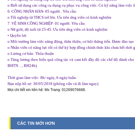
o Biết sử dụng các công cụ dụng cụ phục vụ công việc. Có kỹ năng làm việc
6. CÔNG NHÂN HÀN- 05 người . Yêu cầu:
o Tốt nghiệp từ THCS trở lên. Ưu tiên ứng viên có kinh nghiệm
7. VỆ SINH CÔNG NGHIỆP: 01 người. Yêu cầu:
o Nữ giới, độ tuổi từ 25-45. Ưu tiên ứng viên có kinh nghiệm
• Quyền lợi:
o Môi trường làm việc năng động, thân thiện, cơ hội thăng tiến. Được đào tạ
o Nhân viên có năng lực tốt có thể ký hợp đồng chính thức khi chưa hết thời g
o Lương cơ bản: Thỏa thuận
o Tăng lương theo hiệu quả công tác và cam kết đầy đủ các chế độ dành ch
BHTN…, BH24h).
Thời gian làm việc: 8h/ ngày, 6 ngày/tuần.
Hạn nộp hồ sơ: 30/05/2018 (phỏng vấn và đi làm ngay).
Mọi chi tiết xin liên hệ: Ms Trang: 01269076688.
CÁC TIN MỚI HƠN