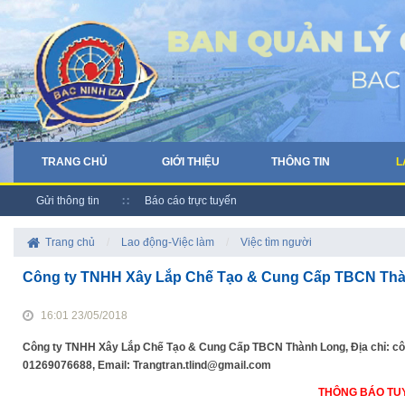
TRANG CHỦ
GIỚI THIỆU
THÔNG TIN
L
Gửi thông tin
Báo cáo trực tuyến
Trang chủ
/
Lao động-Việc làm
/
Việc tìm người
Công ty TNHH Xây Lắp Chế Tạo & Cung Cấp TBCN Thà
16:01 23/05/2018
Công ty TNHH Xây Lắp Chế Tạo & Cung Cấp TBCN Thành Long, Địa chỉ: công
01269076688, Email: Trangtran.tlind@gmail.com
THÔNG BÁO TU