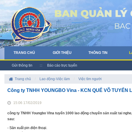
TRANG CHỦ
GIỚI THIỆU
THÔNG TIN
L
Gửi thông tin
Báo cáo trực tuyến
Trang chủ
/
Lao động-Việc làm
/
Việc tìm người
Công ty TNHH YOUNGBO Vina - KCN QUẾ VÕ TUYỂN 
15:06 17/02/2019
công ty TNHH Youngbo VIna tuyển 1000 lao động chuyên sản xuất tai nghe, li
sau:
- Sản xuất pin điện thoại.