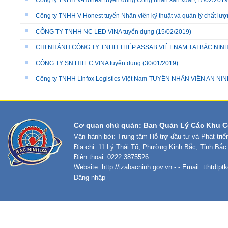
Công ty TNHH V-Honest tuyển dụng Công nhân sản xuất
(17/02/2019
Công ty TNHH V-Honest tuyển Nhân viên kỹ thuật và quản lý chất lư
CÔNG TY TNHH NC LED VINA tuyển dụng
(15/02/2019)
CHI NHÁNH CÔNG TY TNHH THÉP ASSAB VIỆT NAM TẠI BẮC NINH 
CÔNG TY SN HITEC VINA tuyển dụng
(30/01/2019)
Công ty TNHH Linfox Logistics Việt Nam-TUYỂN NHÂN VIÊN AN NIN
Cơ quan chủ quản: Ban Quản Lý Các Khu C
Vận hành bởi: Trung tâm Hỗ trợ đầu tư và Phát tri
Địa chỉ: 11 Lý Thái Tổ, Phường Kinh Bắc, Tỉnh Bắc
Điện thoại: 0222.3875526
Website:
http://izabacninh.gov.vn
- - Email:
tthtdtp
Đăng nhập