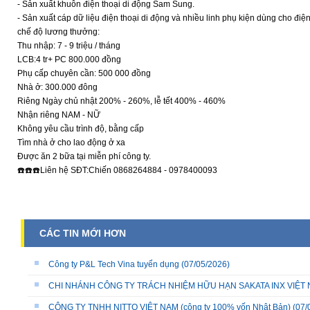
- Sản xuất khuôn điện thoại di động Sam Sung.
- Sản xuất cáp dữ liệu điện thoại di động và nhiều linh phụ kiện dùng cho điện
chế độ lương thưởng:
Thu nhập: 7 - 9 triệu / tháng
LCB:4 tr+ PC 800.000 đồng
Phụ cấp chuyên cần: 500 000 đồng
Nhà ở: 300.000 đông
Riêng Ngày chủ nhật 200% - 260%, lễ tết 400% - 460%
Nhận riêng NAM - NỮ
Không yêu cầu trình độ, bằng cấp
Tìm nhà ở cho lao động ở xa
Được ăn 2 bữa tại miễn phí công ty.
☎️☎️☎️Liên hệ SĐT:Chiến 0868264884 - 0978400093
CÁC TIN MỚI HƠN
Công ty P&L Tech Vina tuyển dụng
(07/05/2026)
CHI NHÁNH CÔNG TY TRÁCH NHIỆM HỮU HẠN SAKATA INX VIỆT NA
CÔNG TY TNHH NITTO VIỆT NAM (công ty 100% vốn Nhật Bản)
(07/