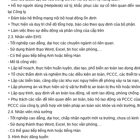
+ Hỗ trợ người dùng (Helpdesk) xử lý, khắc phục các sự cố liên quan đến serv
tại Công ty.
+ Đảm bảo hệ thống mạng nội bộ hoạt động ổn định
+ Thực hiện và duy trì chế độ tổng hợp, báo cáo theo quy định của bộ phận.
+ Làm việc theo sự điều động và phân công của cấp trên
2.3. Nhân viên EHS
- Tốt nghiệp cao đẳng, đại học các chuyên ngành có liên quan.
- Sử dụng thành thạo Word, Excel, tin học văn phòng,…
- Có thể giao tiếp tiếng Anh hoặc tiếng Hàn
- Mô tả công việc:
+ Lập kế hoạch, thực hiện huấn luyện, đào tạo, phổ biến an toàn lao đọng đị
+ Tổ chức thẩm định và nghiệm thu các điều kiện an toàn, PCCC, các thiết bị 
+ Lập các biển báo, căng dây các khu vực nguy hiểm đề phòng xảy ra tai nạn, c
+ Lập phương án và thực hiện xử lý vật tư thiết bị an toàn bị thu hồi hoặc kh
+ Lập quy trình, quy định về an toàn loa động, vệ sinh lao động, phòng chống
+ Phụ trách các vấn đề liên quan đến an toàn, bảo hộ lao động và PCCC của 
PCCC của công ty, phối hợp với biện pháp an toàn sức khỏe và môi trường, th
2.4. Nhân viên nhà xưởng
- Tốt nghiệp cao đẳng, đại học, chấp nhận người mới ra trường, chưa có kinh
- Sử dụng thành thạo Word, Excel, tin học văn phòng,…
- Có thể giao tiếp tiếng Anh hoặc tiếng Hàn
3. Hình thức đăng tuyển