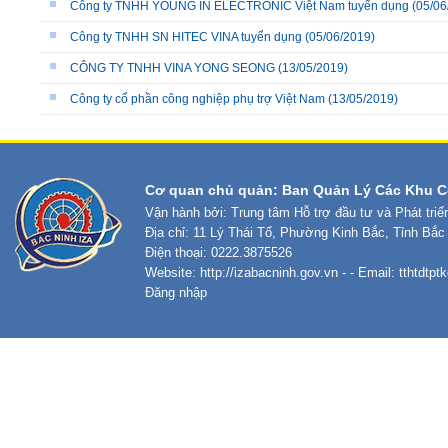
Công ty TNHH YOUNG IN ELECTRONIC Việt Nam tuyển dụng
(05/06
Công ty TNHH SN HITEC VINA tuyển dụng
(05/06/2019)
CÔNG TY TNHH VINA YONG SEONG
(13/05/2019)
Công ty cổ phần công nghiệp phụ trợ Việt Nam
(13/05/2019)
Cơ quan chủ quản: Ban Quản Lý Các Khu C
Vận hành bởi: Trung tâm Hỗ trợ đầu tư và Phát tri
Địa chỉ: 11 Lý Thái Tổ, Phường Kinh Bắc, Tỉnh Bắc
Điện thoại: 0222.3875526
Website:
http://izabacninh.gov.vn
- - Email:
tthtdtp
Đăng nhập