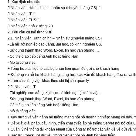
1. Xác định nhu cầu
 Nhân viên Hành chính – nhân sự (chuyên mảng CS): 1
 Nhân viên IT: 1
 Nhân viên EHS: 1
 Nhân viên nhà xưởng: 20
2. Yêu cầu cụ thể từng vị trí
2.1. Nhân viên Hành chính – Nhân sự (chuyên mảng CS)
- Là nữ, tốt nghiệp cao đẳng, đại học, có kinh nghiệm CS.
- Sử dụng thành thạo Word, Excel, tin học văn phòng,…
- Có thể giao tiếp tiếng Anh hoặc tiếng Hàn
- Mô tả công việc:
+ Tổng hợp tài liệu từ các bộ phận liên quan để gửi cho khách hàng
+ Đối ứng và hỗ trợ khách hàng, tổng hợp các vấn đề khách hàng đưa ra và the
+ Làm các công việc khác theo chỉ thị của quản lý
2.2. Nhân viên IT
- Tốt nghiệp cao đẳng, đại học, có kinh nghiệm làm việc.
- Sử dụng thành thạo Word, Excel, tin học văn phòng,…
- Có thể giao tiếp tiếng Anh hoặc tiếng Hàn
- Mô tả công việc:
+ Xây dựng và vận hành hệ thống mạng nội bộ doanh nghiệp: Mạng có dây, mạng
+ Đề xuất giải pháp, cấu hình, triển khai thiết lập hệ thống Server nội bộ của C
+ Quản lý hệ thống tài khoản email của Công ty, hỗ trợ các vấn đề về gửi và 
+ Sao lưu (back up) dữ liệu trong Server nội bộ định kỳ hàng tuần.