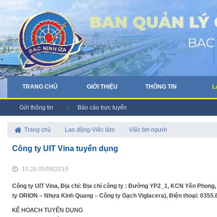
TRANG CHỦ
GIỚI THIỆU
THÔNG TIN
L
Gửi thông tin
Báo cáo trực tuyến
Trang chủ
/
Lao động-Việc làm
/
Việc tìm người
Công ty UIT Vina tuyển dụng
10:26 05/06/2019
Công ty UIT Vina, Địa chỉ: Địa chỉ công ty : Đường YP2_1, KCN Yên Phong
ty ORION – Nhựa Kinh Quang – Công ty Gạch Viglacera), Điện thoại: 0355
KẾ HOẠCH TUYỂN DỤNG