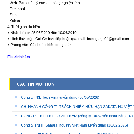
- Web: Ban quản lý các khu công nghiệp tỉnh
- Facebook
- Zalo
- Kakao
4. Thời gian dự kiến
+ Nhận hồ sơ: 25/05/2019 đến 10/06/2019
+ Hình thức nộp: Gửi CV trực tiếp hoặc qua mail: tranngaajc94@gmail.com
+ Phỏng vấn: Các buổi chiều trong tuần
File đính kèm
CÁC TIN MỚI HƠN
Công ty P&L Tech Vina tuyển dụng
(07/05/2026)
CHI NHÁNH CÔNG TY TRÁCH NHIỆM HỮU HẠN SAKATA INX VIỆT NA
CÔNG TY TNHH NITTO VIỆT NAM (công ty 100% vốn Nhật Bản)
(07/
Công ty TNHH Sahara Industry Việt Nam tuyển dụng
(26/02/2026)