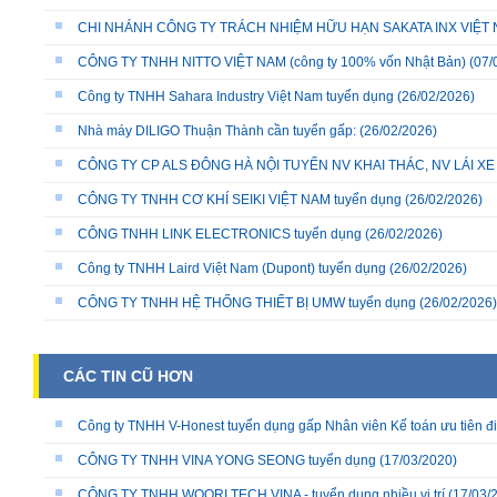
CHI NHÁNH CÔNG TY TRÁCH NHIỆM HỮU HẠN SAKATA INX VIỆT NA
CÔNG TY TNHH NITTO VIỆT NAM (công ty 100% vốn Nhật Bản)
(07/
Công ty TNHH Sahara Industry Việt Nam tuyển dụng
(26/02/2026)
Nhà máy DILIGO Thuận Thành cần tuyển gấp:
(26/02/2026)
CÔNG TY CP ALS ĐÔNG HÀ NỘI TUYỂN NV KHAI THÁC, NV LÁI X
CÔNG TY TNHH CƠ KHÍ SEIKI VIỆT NAM tuyển dụng
(26/02/2026)
CÔNG TNHH LINK ELECTRONICS tuyển dụng
(26/02/2026)
Công ty TNHH Laird Việt Nam (Dupont) tuyển dụng
(26/02/2026)
CÔNG TY TNHH HỆ THỐNG THIẾT BỊ UMW tuyển dụng
(26/02/2026)
CÁC TIN CŨ HƠN
Công ty TNHH V-Honest tuyển dụng gấp Nhân viên Kế toán ưu tiên đi
CÔNG TY TNHH VINA YONG SEONG tuyển dụng
(17/03/2020)
CÔNG TY TNHH WOORI TECH VINA - tuyển dụng nhiều vị trí
(17/03/