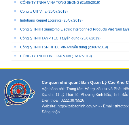
CÔNG TY TNHH VINA YONG SEONG
(01/08/2019)
Công ty UIT Vina
(25/07/2019)
Indotrans Keppel Logistics
(25/07/2019)
Công ty TNHH Sumitomo Electric Interconnect Products Việt Nam tuyển
Công ty TNHH ANP TECH tuyển dụng
(23/07/2019)
Công ty TNHH SN HITEC VINA tuyển dụng
(23/07/2019)
CÔNG TY TNHH ONE F&P VINA
(16/07/2019)
Cơ quan chủ quản: Ban Quản Lý Các Khu C
Vận hành bởi: Trung tâm Hỗ trợ đầu tư và Phát tri
Địa chỉ: 11 Lý Thái Tổ, Phường Kinh Bắc, Tỉnh Bắc
Điện thoại: 0222.3875526
Website:
http://izabacninh.gov.vn
- - Email:
tthtdtp
Đăng nhập