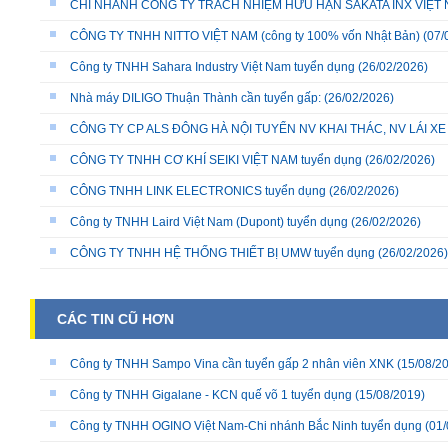
CHI NHÁNH CÔNG TY TRÁCH NHIỆM HỮU HẠN SAKATA INX VIỆT NA
CÔNG TY TNHH NITTO VIỆT NAM (công ty 100% vốn Nhật Bản)
(07/
Công ty TNHH Sahara Industry Việt Nam tuyển dụng
(26/02/2026)
Nhà máy DILIGO Thuận Thành cần tuyển gấp:
(26/02/2026)
CÔNG TY CP ALS ĐÔNG HÀ NỘI TUYỂN NV KHAI THÁC, NV LÁI X
CÔNG TY TNHH CƠ KHÍ SEIKI VIỆT NAM tuyển dụng
(26/02/2026)
CÔNG TNHH LINK ELECTRONICS tuyển dụng
(26/02/2026)
Công ty TNHH Laird Việt Nam (Dupont) tuyển dụng
(26/02/2026)
CÔNG TY TNHH HỆ THỐNG THIẾT BỊ UMW tuyển dụng
(26/02/2026)
CÁC TIN CŨ HƠN
Công ty TNHH Sampo Vina cần tuyển gấp 2 nhân viên XNK
(15/08/2
Công ty TNHH Gigalane - KCN quế võ 1 tuyển dụng
(15/08/2019)
Công ty TNHH OGINO Việt Nam-Chi nhánh Bắc Ninh tuyển dụng
(01/