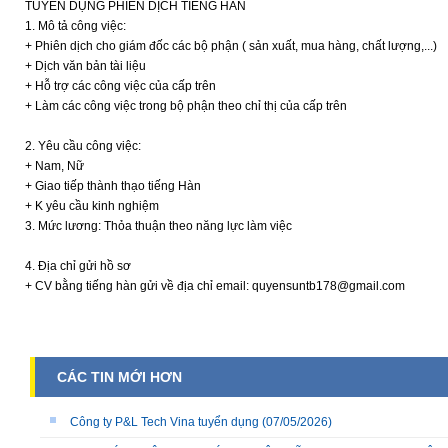
TUYỂN DỤNG PHIÊN DỊCH TIẾNG HÀN
1. Mô tả công việc:
+ Phiên dịch cho giám đốc các bộ phận ( sản xuất, mua hàng, chất lượng,...)
+ Dịch văn bản tài liệu
+ Hỗ trợ các công việc của cấp trên
+ Làm các công việc trong bộ phận theo chỉ thị của cấp trên
2. Yêu cầu công việc:
+ Nam, Nữ
+ Giao tiếp thành thạo tiếng Hàn
+ K yêu cầu kinh nghiệm
3. Mức lương: Thỏa thuận theo năng lực làm việc
4. Địa chỉ gửi hồ sơ
+ CV bằng tiếng hàn gửi về địa chỉ email: quyensuntb178@gmail.com
CÁC TIN MỚI HƠN
Công ty P&L Tech Vina tuyển dụng
(07/05/2026)