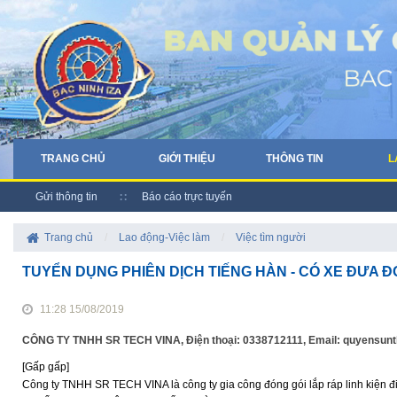
TRANG CHỦ
GIỚI THIỆU
THÔNG TIN
L
Gửi thông tin
Báo cáo trực tuyến
Trang chủ
/
Lao động-Việc làm
/
Việc tìm người
TUYỂN DỤNG PHIÊN DỊCH TIẾNG HÀN - CÓ XE ĐƯA ĐÓ
11:28 15/08/2019
CÔNG TY TNHH SR TECH VINA, Điện thoại: 0338712111, Email: quyensu
[Gấp gấp]
Công ty TNHH SR TECH VINA là công ty gia công đóng gói lắp ráp linh kiện đ