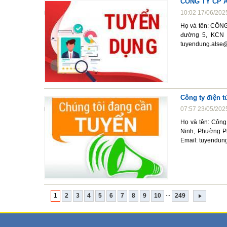
CÔNG TY CP A
10:02 17/06/202
Họ và tên: CÔN
đường 5, KCN V
tuyendung.alse
Công ty điện t
07:57 23/05/202
Họ và tên: Công 
Ninh, Phường P
Email: tuyendun
...
1
2
3
4
5
6
7
8
9
10
249