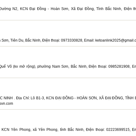
ường N2, KCN Đại Đồng - Hoàn Sơn, Xã Đại Đồng, Tỉnh Bắc Ninh, Điện th
n, Tiên Du, Bắc Ninh, Điện thoại: 0973330828, Email: ketoanlink2025@gmail.
Quế Võ (kv mở rộng), phường Nam Sơn, Bắc Ninh, Điện thoại: 0985281908, Em
 NINH . Địa Chỉ: Lô B1-3, KCN ĐẠI ĐỒNG - HOÀN SƠN, XÃ ĐẠI ĐỒNG, TỈNH
esvn.com
N Yên Phong, xã Yên Phong, tỉnh Bắc Ninh, Điện thoại: 02223699515, Em