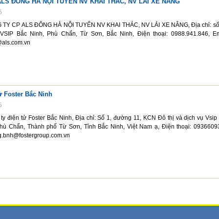
LS ĐÔNG HÀ NỘI TUYỂN NV KHAI THÁC, NV LÁI XE NÂNG
5
G TY CP ALS ĐÔNG HÀ NỘI TUYỂN NV KHAI THÁC, NV LÁI XE NÂNG, Địa chỉ: số
SIP Bắc Ninh, Phù Chẩn, Từ Sơn, Bắc Ninh, Điện thoại: 0988.941.846, Em
@als.com.vn
ử Foster Bắc Ninh
5
ty điện tử Foster Bắc Ninh, Địa chỉ: Số 1, đường 11, KCN Đô thị và dịch vụ Vsip
hù Chẩn, Thành phố Từ Sơn, Tỉnh Bắc Ninh, Việt Nam ạ, Điện thoại: 0936609
g.bnh@fostergroup.com.vn