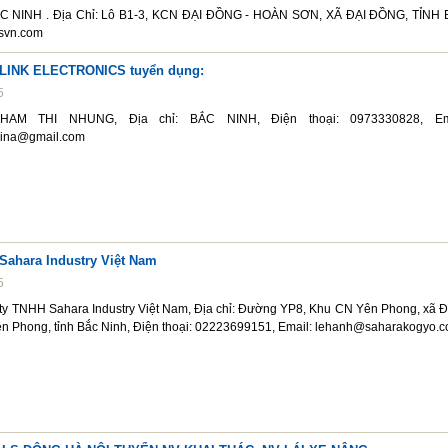
 NINH . Địa Chỉ: Lô B1-3, KCN ĐẠI ĐỒNG - HOÀN SƠN, XÃ ĐẠI ĐỒNG, TỈNH
esvn.com
 LINK ELECTRONICS tuyển dụng:
5
HAM THI NHUNG, Địa chỉ: BẮC NINH, Điện thoại: 0973330828, Ema
ina@gmail.com
Sahara Industry Việt Nam
5
 ty TNHH Sahara Industry Việt Nam, Địa chỉ: Đường YP8, Khu CN Yên Phong, xã 
n Phong, tỉnh Bắc Ninh, Điện thoại: 02223699151, Email: lehanh@saharakogyo.co