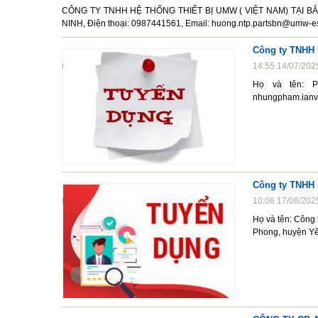
CÔNG TY TNHH HỆ THỐNG THIẾT BỊ UMW ( VIỆT NAM) TẠI BẮC
NINH, Điện thoại: 0987441561, Email: huong.ntp.partsbn@umw-
Công ty TNHH
14:55 14/07/202
Họ và tên: P
nhungpham.ianv
Công ty TNHH 
10:06 17/06/202
Họ và tên: Công
Phong, huyện Yê