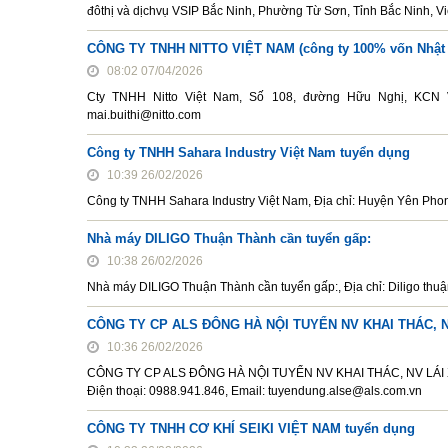
đôthị và dịchvụ VSIP Bắc Ninh, Phường Từ Sơn, Tỉnh Bắc Ninh, Vi
CÔNG TY TNHH NITTO VIỆT NAM (công ty 100% vốn Nhật
08:02 07/04/2026
Cty TNHH Nitto Việt Nam, Số 108, đường Hữu Nghị, KCN V
mai.buithi@nitto.com
Công ty TNHH Sahara Industry Việt Nam tuyển dụng
10:39 26/02/2026
Công ty TNHH Sahara Industry Việt Nam, Địa chỉ: Huyện Yên Pho
Nhà máy DILIGO Thuận Thành cần tuyển gấp:
10:38 26/02/2026
Nhà máy DILIGO Thuận Thành cần tuyển gấp:, Địa chỉ: Diligo th
CÔNG TY CP ALS ĐÔNG HÀ NỘI TUYỂN NV KHAI THÁC, 
10:36 26/02/2026
CÔNG TY CP ALS ĐÔNG HÀ NỘI TUYỂN NV KHAI THÁC, NV LÁI XE N
Điện thoại: 0988.941.846, Email: tuyendung.alse@als.com.vn
CÔNG TY TNHH CƠ KHÍ SEIKI VIỆT NAM tuyển dụng