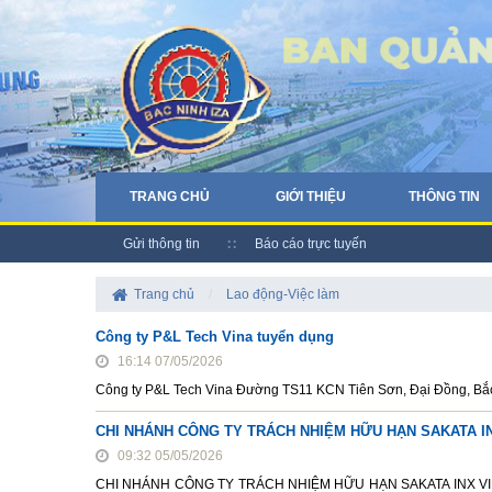
TRANG CHỦ
GIỚI THIỆU
THÔNG TIN
Gửi thông tin
Báo cáo trực tuyến
Trang chủ
/
Lao động-Việc làm
Công ty P&L Tech Vina tuyển dụng
16:14 07/05/2026
Công ty P&L Tech Vina Đường TS11 KCN Tiên Sơn, Đại Đồng, Bắc
CHI NHÁNH CÔNG TY TRÁCH NHIỆM HỮU HẠN SAKATA INX
09:32 05/05/2026
CHI NHÁNH CÔNG TY TRÁCH NHIỆM HỮU HẠN SAKATA INX VIỆT NA