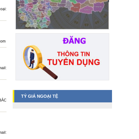
oại:
com
ail:
TỶ GIÁ NGOẠI TỆ
 BẮC
ail: