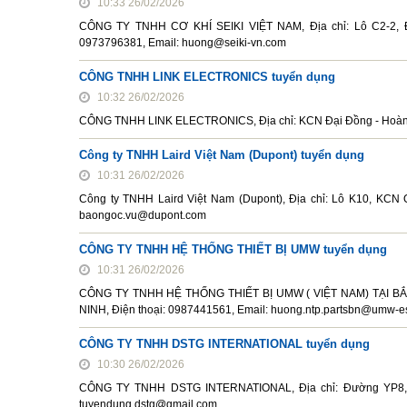
10:33 26/02/2026
CÔNG TY TNHH CƠ KHÍ SEIKI VIỆT NAM, Địa chỉ: Lô C2-2, Đ
0973796381, Email: huong@seiki-vn.com
CÔNG TNHH LINK ELECTRONICS tuyển dụng
10:32 26/02/2026
CÔNG TNHH LINK ELECTRONICS, Địa chỉ: KCN Đại Đồng - Hoàn Sơ
Công ty TNHH Laird Việt Nam (Dupont) tuyển dụng
10:31 26/02/2026
Công ty TNHH Laird Việt Nam (Dupont), Địa chỉ: Lô K10, KCN 
baongoc.vu@dupont.com
CÔNG TY TNHH HỆ THỐNG THIẾT BỊ UMW tuyển dụng
10:31 26/02/2026
CÔNG TY TNHH HỆ THỐNG THIẾT BỊ UMW ( VIỆT NAM) TẠI BẮC
NINH, Điện thoại: 0987441561, Email: huong.ntp.partsbn@umw-
CÔNG TY TNHH DSTG INTERNATIONAL tuyển dụng
10:30 26/02/2026
CÔNG TY TNHH DSTG INTERNATIONAL, Địa chỉ: Đường YP8, KC
tuyendung.dstg@gmail.com