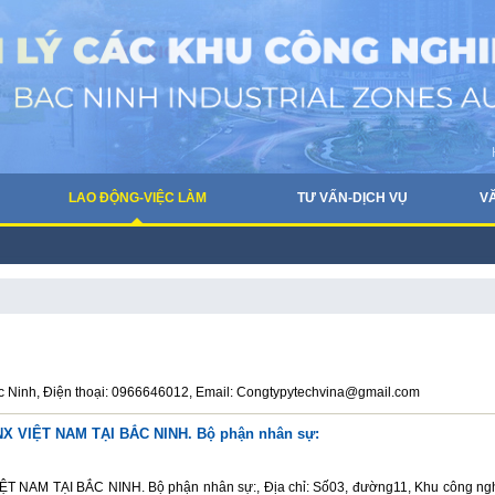
LAO ĐỘNG-VIỆC LÀM
TƯ VẤN-DỊCH VỤ
V
 Ninh, Điện thoại: 0966646012, Email: Congtypytechvina@gmail.com
 VIỆT NAM TẠI BẮC NINH. Bộ phận nhân sự:
M TẠI BẮC NINH. Bộ phận nhân sự:, Địa chỉ: Số03, đường11, Khu công ng