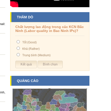
THĂM DÒ
ail:
Chất lượng lao động trong các KCN Bắc
Ninh (Labor quality in Bac Ninh IPs)?
Tốt (Good)
Khá (Rather)
Trung bình (Medium)
QUẢNG CÁO
inh,