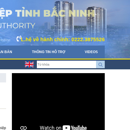
L.hệ về hành chính: 0222.3875526
Hotline:
ĂN BẢN
THÔNG TIN HỖ TRỢ
VIDEOS
hiệp