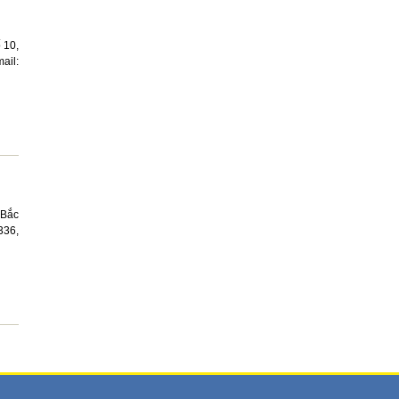
 10,
ail:
 Bắc
336,