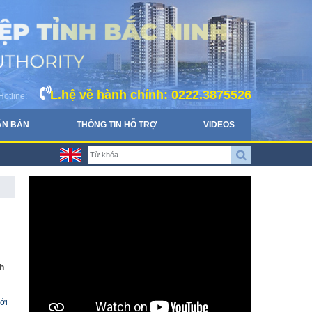
L.hệ về hành chính: 0222.3875526
Hotline:
ĂN BẢN
THÔNG TIN HỖ TRỢ
VIDEOS
h
ới