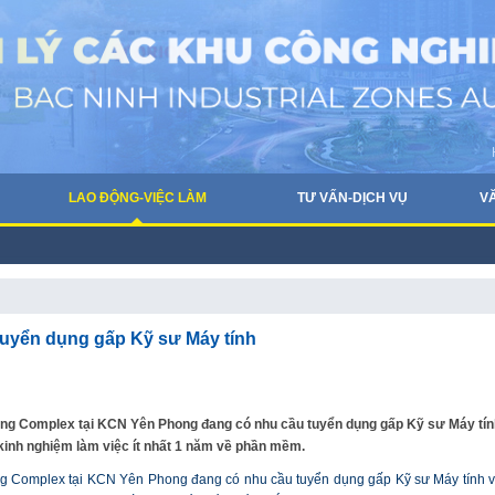
LAO ĐỘNG-VIỆC LÀM
TƯ VẤN-DỊCH VỤ
V
yển dụng gấp Kỹ sư Máy tính
g Complex tại KCN Yên Phong đang có nhu cầu tuyển dụng gấp Kỹ sư Máy tín
 kinh nghiệm làm việc ít nhất 1 năm về phần mềm.
 Complex tại KCN Yên Phong đang có nhu cầu tuyển dụng gấp Kỹ sư Máy tính v