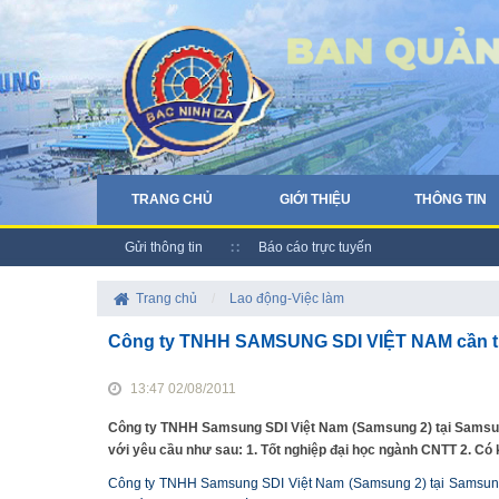
TRANG CHỦ
GIỚI THIỆU
THÔNG TIN
Gửi thông tin
Báo cáo trực tuyến
Trang chủ
/
Lao động-Việc làm
Công ty TNHH SAMSUNG SDI VIỆT NAM cần tu
13:47 02/08/2011
Công ty TNHH Samsung SDI Việt Nam (Samsung 2) tại Samsun
với yêu cầu như sau: 1. Tốt nghiệp đại học ngành CNTT 2. Có
Công ty TNHH Samsung SDI Việt Nam (Samsung 2) tại Samsung