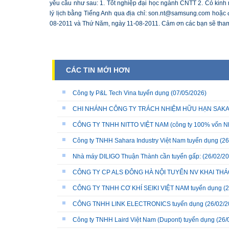
yêu cầu như sau: 1. Tốt nghiệp đại học ngành CNTT 2. Có kinh 
lý lịch bằng Tiếng Anh qua địa chỉ: son.nt@samsung.com hoặc 
08-2011 và Thứ Năm, ngày 11-08-2011. Cảm ơn các bạn sẽ tham 
CÁC TIN MỚI HƠN
Công ty P&L Tech Vina tuyển dụng
(07/05/2026)
CHI NHÁNH CÔNG TY TRÁCH NHIỆM HỮU HẠN SAKATA 
CÔNG TY TNHH NITTO VIỆT NAM (công ty 100% vốn N
Công ty TNHH Sahara Industry Việt Nam tuyển dụng
(26
Nhà máy DILIGO Thuận Thành cần tuyển gấp:
(26/02/20
CÔNG TY CP ALS ĐÔNG HÀ NỘI TUYỂN NV KHAI THÁC
CÔNG TY TNHH CƠ KHÍ SEIKI VIỆT NAM tuyển dụng
(2
CÔNG TNHH LINK ELECTRONICS tuyển dụng
(26/02/2
Công ty TNHH Laird Việt Nam (Dupont) tuyển dụng
(26/