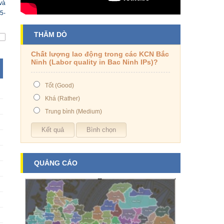
và
5-
THĂM DÒ
Chất lượng lao động trong các KCN Bắc
Ninh (Labor quality in Bac Ninh IPs)?
Tốt (Good)
Khá (Rather)
Trung bình (Medium)
QUẢNG CÁO