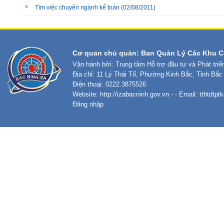
Tìm việc chuyên ngành kế toán
(02/08/2011)
Cơ quan chủ quản: Ban Quản Lý Các Khu C
Vận hành bởi: Trung tâm Hỗ trợ đầu tư và Phát tri
Địa chỉ: 11 Lý Thái Tổ, Phường Kinh Bắc, Tỉnh Bắc
Điện thoại: 0222.3875526
Website:
http://izabacninh.gov.vn
- - Email:
tthtdtp
Đăng nhập