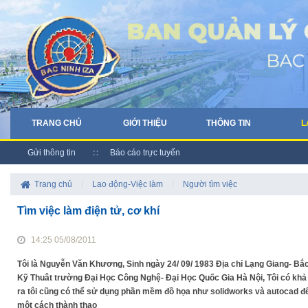
TRANG CHỦ
GIỚI THIỆU
THÔNG TIN
L
Gửi thông tin
Báo cáo trực tuyến
Trang chủ
/
Lao động-Việc làm
/
Người tìm việc
Tìm việc làm điện tử, cơ khí
14:25 05/08/2011
Tôi là Nguyễn Văn Khương, Sinh ngày 24/ 09/ 1983 Địa chỉ Lạng Giang- Bắ
Kỹ Thuât trường Đại Học Công Nghệ- Đại Học Quốc Gia Hà Nội, Tôi có khả nă
ra tôi cũng có thể sử dụng phần mềm đồ họa như solidworks và autocad đ
một cách thành thạo