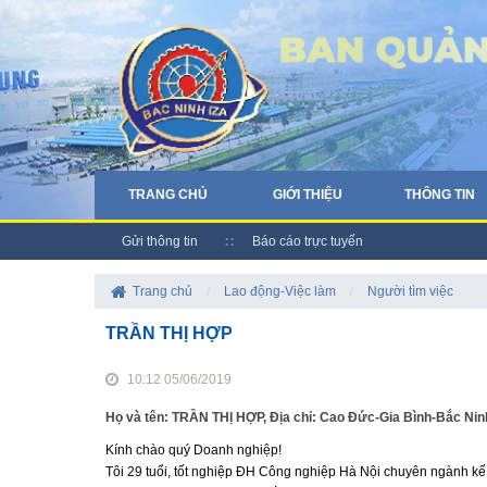
TRANG CHỦ
GIỚI THIỆU
THÔNG TIN
Gửi thông tin
Báo cáo trực tuyến
Trang chủ
/
Lao động-Việc làm
/
Người tìm việc
TRẦN THỊ HỢP
10:12 05/06/2019
Họ và tên: TRẦN THỊ HỢP, Địa chỉ: Cao Đức-Gia Bình-Bắc Nin
Kính chào quý Doanh nghiệp!
Tôi 29 tuổi, tốt nghiệp ĐH Công nghiệp Hà Nội chuyên ngành k