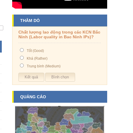
THĂM DÒ
Chất lượng lao động trong các KCN Bắc
Ninh (Labor quality in Bac Ninh IPs)?
Tốt (Good)
Khá (Rather)
Trung bình (Medium)
QUẢNG CÁO