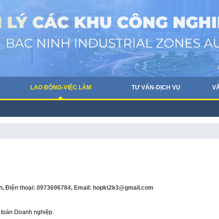
LAO ĐỘNG-VIỆC LÀM
TƯ VẤN-DỊCH VỤ
V
h, Điện thoại: 0973696784, Email: hopkt2k3@gmail.com
ế toán Doanh nghiệp.