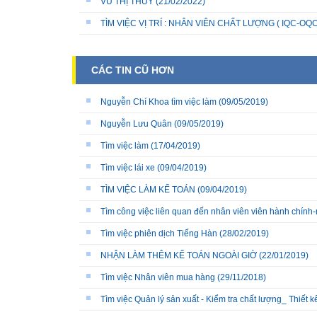
VŨ THỊ THÙY
(21/02/2022)
TÌM VIỆC VỊ TRÍ : NHÂN VIÊN CHẤT LƯỢNG ( IQC-OQC
CÁC TIN CŨ HƠN
Nguyễn Chí Khoa tìm việc làm
(09/05/2019)
Nguyễn Lưu Quân
(09/05/2019)
Tìm việc làm
(17/04/2019)
Tìm việc lái xe
(09/04/2019)
TÌM VIỆC LÀM KẾ TOÁN
(09/04/2019)
Tìm công việc liên quan đến nhân viên viên hành chính
Tìm việc phiên dịch Tiếng Hàn
(28/02/2019)
NHẬN LÀM THÊM KẾ TOÁN NGOÀI GIỜ
(22/01/2019)
Tìm việc Nhân viên mua hàng
(29/11/2018)
Tìm việc Quản lý sản xuất - Kiểm tra chất lượng_ Thiết k