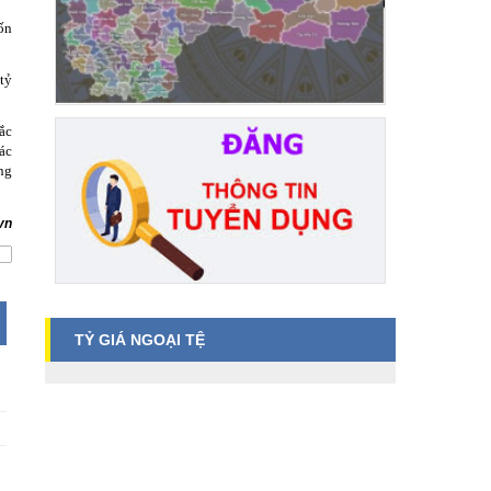
ốn
tỷ
ắc
ác
ng
vn
TỶ GIÁ NGOẠI TỆ
N