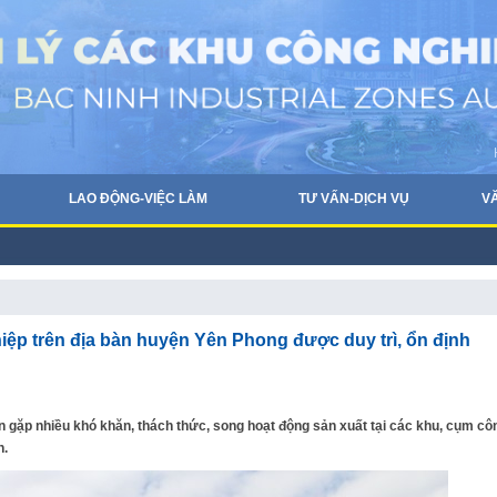
LAO ĐỘNG-VIỆC LÀM
TƯ VẤN-DỊCH VỤ
V
iệp trên địa bàn huyện Yên Phong được duy trì, ổn định
òn gặp nhiều khó khăn, thách thức, song hoạt động sản xuất tại các khu, cụm cô
h.