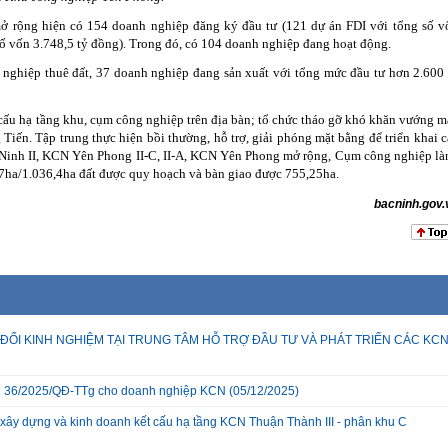
 rộng hiện có 154 doanh nghiệp đăng ký đầu tư (121 dự án FDI với tổng số v
số vốn 3.748,5 tỷ đồng). Trong đó, có 104 doanh nghiệp đang hoạt động.
ghiệp thuê đất, 37 doanh nghiệp đang sản xuất với tổng mức đầu tư hơn 2.600 
 cấu hạ tầng khu, cụm công nghiệp trên địa bàn; tổ chức tháo gỡ khó khăn vướng m
iến. Tập trung thực hiện bồi thường, hỗ trợ, giải phóng mặt bằng để triển khai c
Ninh II, KCN Yên Phong II-C, II-A, KCN Yên Phong mở rộng, Cụm công nghiệp là
ha/1.036,4ha đất được quy hoạch và bàn giao được 755,25ha.
bacninh.gov.
ĐỔI KINH NGHIỆM TẠI TRUNG TÂM HỖ TRỢ ĐẦU TƯ VÀ PHÁT TRIỂN CÁC KC
 QĐ 36/2025/QĐ-TTg cho doanh nghiệp KCN
(05/12/2025)
xây dựng và kinh doanh kết cấu hạ tầng KCN Thuận Thành III - phân khu C