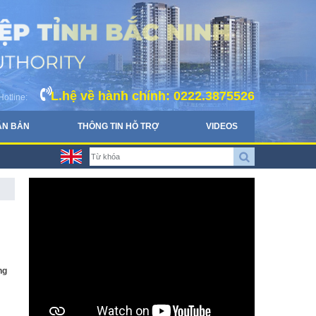
L.hệ về hành chính: 0222.3875526
Hotline:
ĂN BẢN
THÔNG TIN HỖ TRỢ
VIDEOS
ng