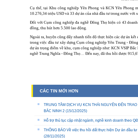
Cụ thể, tại Khu công nghiệp Yên Phong và KCN Yên Phong mở
10.276,34 triệu USD và 33 dự án của nhà đầu tư trong nước với 
Đối với Cụm công nghiệp đa nghề Đông Thọ hiện có 43 doanh n
đồng, thu hút hơn 5.500 lao động.
Ngoài ra, huyện cũng đẩy nhanh tiến độ thực hiện các dự án kết
trong việc đầu tư xây dựng Cụm công nghiệp Yên Trung - Đông T
dự án trọng điểm về khu, cụm công nghiệp như: KCN VSIP Bắc 
nghề Trung Nghĩa - Đông Thọ… Đến nay, đã thu hồi được 915,67
CÁC TIN MỚI HƠN
TRUNG TÂM DỊCH VỤ KCN THÁI NGUYÊN ĐẾN TRAO 
BẮC NINH 2
(15/12/2025)
Hỗ trợ thủ tục cập nhật ngành, nghề kinh doanh theo
THÔNG BÁO Về việc thu hồi đất thực hiện Dự án đầu tư 
(28/11/2025)