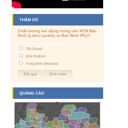
THĂM DÒ
Chất lượng lao động trong các KCN Bắc
Ninh (Labor quality in Bac Ninh IPs)?
Tốt (Good)
Khá (Rather)
Trung bình (Medium)
QUẢNG CÁO