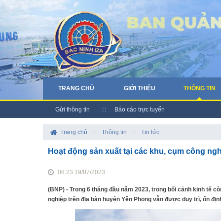
TRANG CHỦ
GIỚI THIỆU
THÔNG TIN
Gửi thông tin
Báo cáo trực tuyến
Trang chủ
/
Thông tin
/
Tin tức
Hoạt động sản xuất tại các khu, cụm công ngh
08:23 19/07/2023
(BNP) - Trong 6 tháng đầu năm 2023, trong bối cảnh kinh tế c
nghiệp trên địa bàn huyện Yên Phong vẫn được duy trì, ổn địn