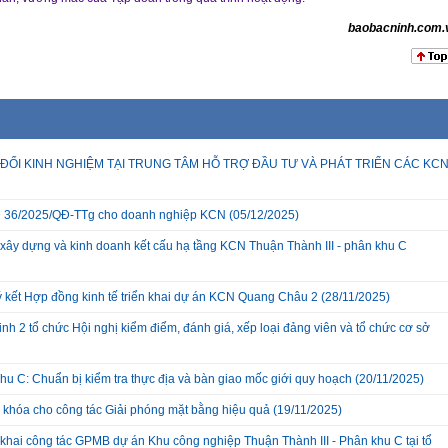
baobacninh.com.
ĐỔI KINH NGHIỆM TẠI TRUNG TÂM HỖ TRỢ ĐẦU TƯ VÀ PHÁT TRIỂN CÁC KC
 QĐ 36/2025/QĐ-TTg cho doanh nghiệp KCN
(05/12/2025)
xây dựng và kinh doanh kết cấu hạ tầng KCN Thuận Thành III - phân khu C
ký kết Hợp đồng kinh tế triển khai dự án KCN Quang Châu 2
(28/11/2025)
nh 2 tổ chức Hội nghị kiểm điểm, đánh giá, xếp loại đảng viên và tổ chức cơ sở
hu C: Chuẩn bị kiểm tra thực địa và bàn giao mốc giới quy hoạch
(20/11/2025)
a khóa cho công tác Giải phóng mặt bằng hiệu quả
(19/11/2025)
hai công tác GPMB dự án Khu công nghiệp Thuận Thành III - Phân khu C tại tổ