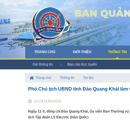
TRANG CHỦ
GIỚI THIỆU
THÔNG TIN
Gửi thông tin
Báo cáo trực tuyến
Trang chủ
/
Thông tin
/
Tin tức
Phó Chủ tịch UBND tỉnh Đào Quang Khải làm v
15:19 11/05/2022
Ngày 11-5, đồng chí Đào Quang Khải, Ủy viên Ban Thường vụ T
tịch Tập đoàn LS Electric (Hàn Quốc)