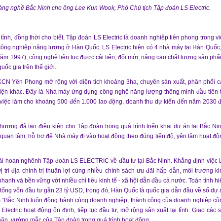
ng nghề Bắc Ninh cho ông Lee Kun Wook, Phó Chủ tịch Tập đoàn LS Electric.
tỉnh, đồng thời cho biết, Tập đoàn LS Electric là doanh nghiệp tiên phong trong vi
h công nghiệp năng lượng ở Hàn Quốc. LS Electric hiện có 4 nhà máy tại Hàn Quốc,
m 1997), công nghệ liên tục được cải tiến, đổi mới, nâng cao chất lượng sản phẩ
ốc gia trên thế giới..
 KCN Yên Phong mở rộng với diện tích khoảng 3ha, chuyên sản xuất, phân phối c
ị điện khác. Đây là Nhà máy ứng dụng công nghệ năng lượng thông minh đầu tiên t
o việc làm cho khoảng 500 đến 1.000 lao động, doanh thu dự kiến đến năm 2030 đ
ơng đã tạo điều kiện cho Tập đoàn trong quá trình triển khai dự án tại Bắc Nin
ự quan tâm, hỗ trợ để Nhà máy đi vào hoạt động theo đúng tiến độ, yên tâm hoạt độ
ải hoan nghênh Tập đoàn LS ELECTRIC về đầu tư tại Bắc Ninh. Khẳng định việc 
ị trí địa chính trị thuận lợi cùng nhiều chính sách ưu đãi hấp dẫn, môi trường ki
nhanh và bền vững với nhiều chỉ tiêu kinh tế - xã hội dẫn đầu cả nước. Toàn tỉnh h
 tổng vốn đầu tư gần 23 tỷ USD, trong đó, Hàn Quốc là quốc gia dẫn đầu về số dự 
m “Bắc Ninh luôn đồng hành cùng doanh nghiệp, thành công của doanh nghiệp cũ
Electric hoạt động ổn định, tiếp tục đầu tư, mở rộng sản xuất tại tỉnh. Giao các 
hăn, vướng mắc của Tập đoàn trong quá trình hoạt động.