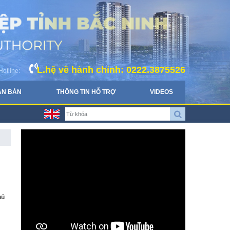
L.hệ về hành chính: 0222.3875526
Hotline:
ĂN BẢN
THÔNG TIN HỖ TRỢ
VIDEOS
hủ