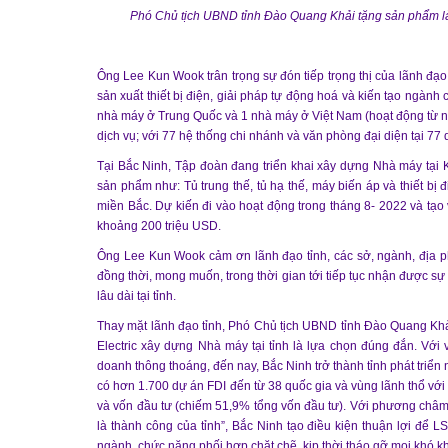
Phó Chủ tịch UBND tỉnh Đào Quang Khải tặng sản phẩm là
Ông Lee Kun Wook trân trọng sự đón tiếp trọng thị của lãnh đạo 
sản xuất thiết bị điện, giải pháp tự động hoá và kiến tạo ngàn
nhà máy ở Trung Quốc và 1 nhà máy ở Việt Nam (hoạt động từ nă
dịch vụ; với 77 hệ thống chi nhánh và văn phòng đại diện tại 77 qu
Tại Bắc Ninh, Tập đoàn đang triển khai xây dựng Nhà máy tại
sản phẩm như: Tủ trung thế, tủ hạ thế, máy biến áp và thiết b
miền Bắc. Dự kiến đi vào hoạt động trong tháng 8- 2022 và tạ
khoảng 200 triệu USD.
Ông Lee Kun Wook cảm ơn lãnh đạo tỉnh, các sở, ngành, địa phư
đồng thời, mong muốn, trong thời gian tới tiếp tục nhận được s
lâu dài tại tỉnh.
Thay mặt lãnh đạo tỉnh, Phó Chủ tịch UBND tỉnh Đào Quang Kh
Electric xây dựng Nhà máy tại tỉnh là lựa chọn đúng đắn. Với v
doanh thông thoáng, đến nay, Bắc Ninh trở thành tỉnh phát triển 
có hơn 1.700 dự án FDI đến từ 38 quốc gia và vùng lãnh thổ với
và vốn đầu tư (chiếm 51,9% tổng vốn đầu tư). Với phương châ
là thành công của tỉnh”, Bắc Ninh tạo điều kiện thuận lợi để LS 
ngành, chức năng phối hợp chặt chẽ, kịp thời tháo gỡ mọi khó k