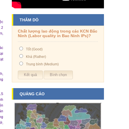
THĂM DÒ
ệc
 2
Chất lượng lao động trong các KCN Bắc
m,
Ninh (Labor quality in Bac Ninh IPs)?
ác
Tốt (Good)
ại
Khá (Rather)
ạt
Trung bình (Medium)
h,
ng
QUẢNG CÁO
LS
nh
iện
án
ng
sở,