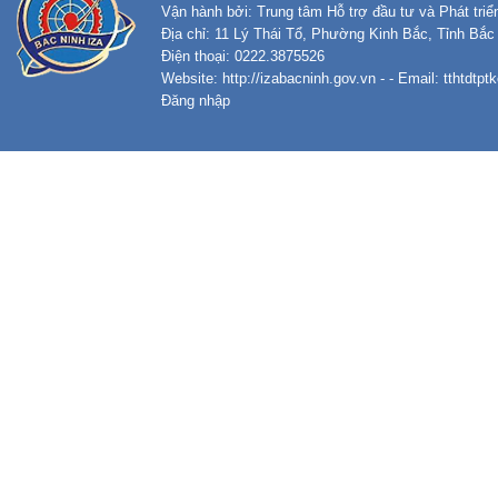
Vận hành bởi: Trung tâm Hỗ trợ đầu tư và Phát tri
Địa chỉ: 11 Lý Thái Tổ, Phường Kinh Bắc, Tỉnh Bắc
Điện thoại: 0222.3875526
Website:
http://izabacninh.gov.vn
- - Email:
tthtdtp
Đăng nhập