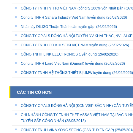
CÔNG TY TNHH NITTO VIỆT NAM (công ty 100% vốn Nhật Bản)
(07/
Công ty TNHH Sahara Industry Việt Nam tuyển dụng
(26/02/2026)
Nhà máy DILIGO Thuận Thành cần tuyển gấp:
(26/02/2026)
CÔNG TY CP ALS ĐÔNG HÀ NỘI TUYỂN NV KHAI THÁC, NV LÁI X
CÔNG TY TNHH CƠ KHÍ SEIKI VIỆT NAM tuyển dụng
(26/02/2026)
CÔNG TNHH LINK ELECTRONICS tuyển dụng
(26/02/2026)
Công ty TNHH Laird Việt Nam (Dupont) tuyển dụng
(26/02/2026)
CÔNG TY TNHH HỆ THỐNG THIẾT BỊ UMW tuyển dụng
(26/02/2026)
CÁC TIN CŨ HƠN
CÔNG TY CP ALS ĐÔNG HÀ NỘI (KCN VSIP BẮC NINH) CẦN TUYỂN
CHI NHÁNH CÔNG TY TNHH THÉP ASSAB VIỆT NAM TẠI BẮC NIN
TUYỂN GẤP CÔNG NHÂN
(28/05/2018)
CÔNG TY TNHH VINA YONG SEONG (CẦN TUYỂN GẤP)
(25/05/201