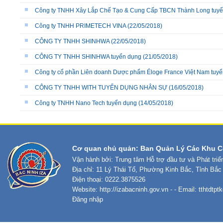
Công ty TNHH Xây Lắp Chế Tạo & Cung Cấp TBCN Thành Long tuy
Công ty TNHH PRIMETECH VINA
(22/05/2018)
CÔNG TY TNHH SHINHWA
(22/05/2018)
CÔNG TY TNHH SHINHWA tuyển dụng
(21/05/2018)
Công ty cổ phần Liên doanh Dược phẩm Éloge France Việt Nam tuy
CÔNG TY TNHH WITH TUYỂN DỤNG NHÂN SỰ
(16/05/2018)
Công ty TNHH Nano Tech tuyển dụng
(14/05/2018)
Cơ quan chủ quản: Ban Quản Lý Các Khu C
Vận hành bởi: Trung tâm Hỗ trợ đầu tư và Phát tri
Địa chỉ: 11 Lý Thái Tổ, Phường Kinh Bắc, Tỉnh Bắc
Điện thoại: 0222.3875526
Website:
http://izabacninh.gov.vn
- - Email:
tthtdtp
Đăng nhập