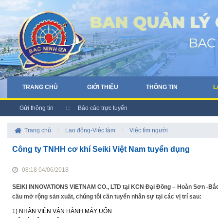
TRANG CHỦ
GIỚI THIỆU
THÔNG TIN
L
Gửi thông tin
Báo cáo trực tuyến
Trang chủ
/
Lao động-Việc làm
/
Việc tìm người
Công ty TNHH cơ khí Seiki Việt Nam tuyển dụng
08:18 04/06/2018
SEIKI INNOVATIONS VIETNAM CO., LTD tại KCN Đại Đồng – Hoàn Sơn -Bắc Ni
cầu mở rộng sản xuất, chúng tôi cần tuyển nhân sự tại các vị trí sau:
1) NHÂN VIÊN VẬN HÀNH MÁY UỐN