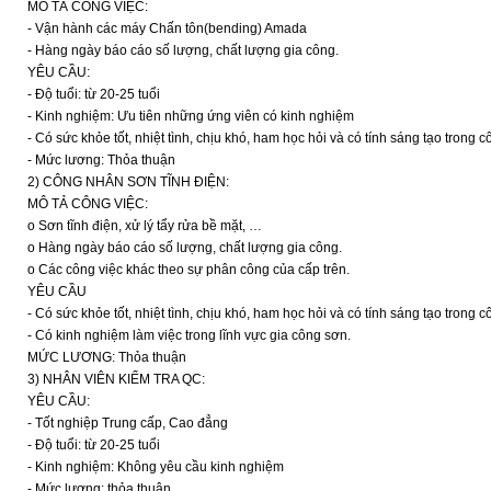
MÔ TẢ CÔNG VIỆC:
- Vận hành các máy Chấn tôn(bending) Amada
- Hàng ngày báo cáo số lượng, chất lượng gia công.
YÊU CẦU:
- Độ tuổi: từ 20-25 tuổi
- Kinh nghiệm: Ưu tiên những ứng viên có kinh nghiệm
- Có sức khỏe tốt, nhiệt tình, chịu khó, ham học hỏi và có tính sáng tạo trong cô
- Mức lương: Thỏa thuận
2) CÔNG NHÂN SƠN TĨNH ĐIỆN:
MÔ TẢ CÔNG VIỆC:
o Sơn tĩnh điện, xử lý tẩy rửa bề mặt, …
o Hàng ngày báo cáo số lượng, chất lượng gia công.
o Các công việc khác theo sự phân công của cấp trên.
YÊU CẦU
- Có sức khỏe tốt, nhiệt tình, chịu khó, ham học hỏi và có tính sáng tạo trong cô
- Có kinh nghiệm làm việc trong lĩnh vực gia công sơn.
MỨC LƯƠNG: Thỏa thuận
3) NHÂN VIÊN KIỂM TRA QC:
YÊU CẦU:
- Tốt nghiệp Trung cấp, Cao đẳng
- Độ tuổi: từ 20-25 tuổi
- Kinh nghiệm: Không yêu cầu kinh nghiệm
- Mức lương: thỏa thuận