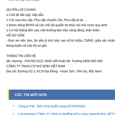
QUYỀN LỢI CHUNG:
o Chế độ đãi ngộ: hấp dẫn
o Các loại phụ cấp: Phụ cấp chuyên cần, Phụ cấp đi lại …
o Được đóng BHXH và các chế độ quyền lợi khác do nhà nước quy định
o Cơ hội thăng tiến cao, môi trường làm việc năng động, thân thiện.
HỒ SƠ GỒM
- Đơn xin việc làm, Sơ yếu lý lịch, bản sao sổ hộ khẩu, CMND, giấy xác nhận
trúng tuyển sẽ nộp hồ sơ gốc.
THÔNG TIN LIÊN HỆ
Ms. Hương - PHCNS 0222 3848 186 Hoặc Mr. Trường 0936 600 599
CÔNG TY TNHH CƠ KHÍ SEIKI VIỆT NAM
Địa chỉ: Đường D2-3, KCN Đại Đồng - Hoàn Sơn, Tiên Du, Bắc Ninh
CÁC TIN MỚI HƠN
Công ty P&L Tech Vina tuyển dụng
(07/05/2026)
CHI NHÁNH CÔNG TY TRÁCH NHIỆM HỮU HẠN SAKATA INX VIỆT NA