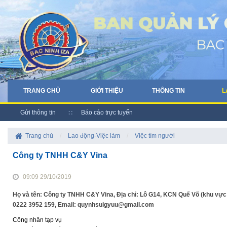
TRANG CHỦ
GIỚI THIỆU
THÔNG TIN
L
Gửi thông tin
Báo cáo trực tuyến
Trang chủ
/
Lao động-Việc làm
/
Việc tìm người
Công ty TNHH C&Y Vina
09:09 29/10/2019
Họ và tên: Công ty TNHH C&Y Vina, Địa chỉ: Lô G14, KCN Quế Võ (khu vực 
0222 3952 159, Email: quynhsuigyuu@gmail.com
Công nhân tạp vụ