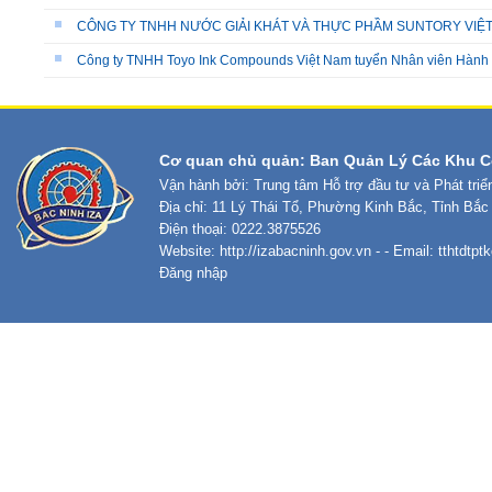
CÔNG TY TNHH NƯỚC GIẢI KHÁT VÀ THỰC PHẦM SUNTORY VIỆT
Công ty TNHH Toyo Ink Compounds Việt Nam tuyển Nhân viên Hành 
Cơ quan chủ quản: Ban Quản Lý Các Khu C
Vận hành bởi: Trung tâm Hỗ trợ đầu tư và Phát tri
Địa chỉ: 11 Lý Thái Tổ, Phường Kinh Bắc, Tỉnh Bắc
Điện thoại: 0222.3875526
Website:
http://izabacninh.gov.vn
- - Email:
tthtdtp
Đăng nhập