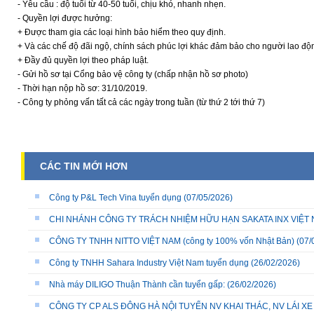
- Yêu cầu : độ tuổi từ 40-50 tuổi, chịu khó, nhanh nhẹn.
- Quyền lợi được hưởng:
+ Được tham gia các loại hình bảo hiểm theo quy định.
+ Và các chế độ đãi ngộ, chính sách phúc lợi khác đảm bảo cho người lao độ
+ Đầy đủ quyền lợi theo pháp luật.
- Gửi hồ sơ tại Cổng bảo vệ công ty (chấp nhận hồ sơ photo)
- Thời hạn nộp hồ sơ: 31/10/2019.
- Công ty phỏng vấn tất cả các ngày trong tuần (từ thứ 2 tới thứ 7)
CÁC TIN MỚI HƠN
Công ty P&L Tech Vina tuyển dụng
(07/05/2026)
CHI NHÁNH CÔNG TY TRÁCH NHIỆM HỮU HẠN SAKATA INX VIỆT NA
CÔNG TY TNHH NITTO VIỆT NAM (công ty 100% vốn Nhật Bản)
(07/
Công ty TNHH Sahara Industry Việt Nam tuyển dụng
(26/02/2026)
Nhà máy DILIGO Thuận Thành cần tuyển gấp:
(26/02/2026)
CÔNG TY CP ALS ĐÔNG HÀ NỘI TUYỂN NV KHAI THÁC, NV LÁI X