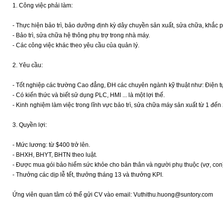
1. Công việc phải làm:
- Thực hiện bảo trì, bảo dưỡng định kỳ dây chuyền sản xuất, sửa chữa, khắc ph
- Bảo trì, sửa chữa hệ thông phụ trợ trong nhà máy.
- Các công việc khác theo yêu cầu của quản lý.
2. Yêu cầu:
- Tốt nghiệp các trường Cao đẳng, ĐH các chuyên ngành kỹ thuật như: Điện tự 
- Có kiến thức và biết sử dụng PLC, HMI ... là một lợi thế.
- Kinh nghiệm làm việc trong lĩnh vực bảo trì, sửa chữa máy sản xuất từ 1 đến
3. Quyền lợi:
- Mức lương: từ $400 trở lên.
- BHXH, BHYT, BHTN theo luật.
- Được mua gói bảo hiểm sức khỏe cho bản thân và người phụ thuộc (vợ, con
- Thưởng các dịp lễ tết, thưởng tháng 13 và thưởng KPI.
Ứng viên quan tâm có thể gửi CV vào email: Vuthithu.huong@suntory.com