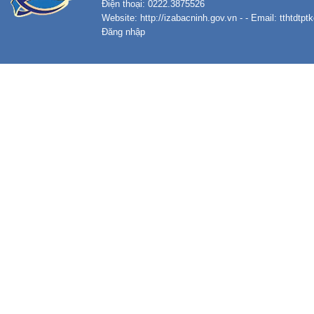
Điện thoại: 0222.3875526
Website:
http://izabacninh.gov.vn
- - Email:
tthtdtp
Đăng nhập