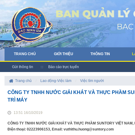
TRANG CHỦ
GIỚI THIỆU
THÔNG TIN
L
Gửi thông tin
Báo cáo trực tuyến
Trang chủ
/
Lao động-Việc làm
/
Việc tìm người
CÔNG TY TNHH NƯỚC GIẢI KHÁT VÀ THỰC PHẦM SU
TRÌ MÁY
13:51 16/10/2019
CÔNG TY TNHH NƯỚC GIẢI KHÁT VÀ THỰC PHẦM SUNTORY VIỆT NAM, Địa chỉ
Điện thoại: 02223906153, Email: vuthithu.huong@suntory.com