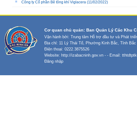
Công ty Cổ phần Bê tông khí Viglacera
(11/02/2022)
Cơ quan chủ quản: Ban Quản Lý Các Khu C
Vận hành bởi: Trung tâm Hỗ trợ đầu tư và Phát tri
Địa chỉ: 11 Lý Thái Tổ, Phường Kinh Bắc, Tỉnh Bắc
Điện thoại: 0222.3875526
Website:
http://izabacninh.gov.vn
- - Email:
tthtdtp
Đăng nhập