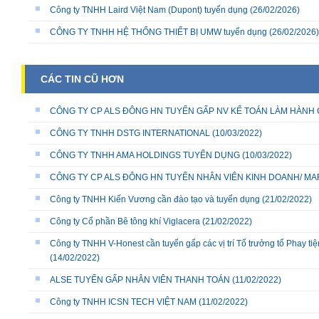
Công ty TNHH Laird Việt Nam (Dupont) tuyển dụng
(26/02/2026)
CÔNG TY TNHH HỆ THỐNG THIẾT BỊ UMW tuyển dụng
(26/02/2026)
CÁC TIN CŨ HƠN
CÔNG TY CP ALS ĐÔNG HN TUYỂN GẤP NV KẾ TOÁN LÀM HÀNH
CÔNG TY TNHH DSTG INTERNATIONAL
(10/03/2022)
CÔNG TY TNHH AMA HOLDINGS TUYỂN DỤNG
(10/03/2022)
CÔNG TY CP ALS ĐÔNG HN TUYỂN NHÂN VIÊN KINH DOANH/ MA
Công ty TNHH Kiến Vương cần đào tạo và tuyển dụng
(21/02/2022)
Công ty Cổ phần Bê tông khí Viglacera
(21/02/2022)
Công ty TNHH V-Honest cần tuyển gấp các vị trí Tổ trưởng tổ Phay ti
(14/02/2022)
ALSE TUYỂN GẤP NHÂN VIÊN THANH TOÁN
(11/02/2022)
Công ty TNHH ICSN TECH VIỆT NAM
(11/02/2022)