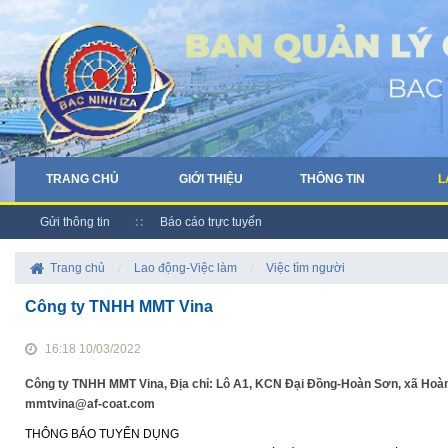
TRANG CHỦ
GIỚI THIỆU
THÔNG TIN
L
Gửi thông tin
Báo cáo trực tuyến
Trang chủ
/
Lao động-Việc làm
/
Việc tìm người
Công ty TNHH MMT Vina
16:18 10/03/2022
Công ty TNHH MMT Vina, Địa chỉ: Lô A1, KCN Đại Đồng-Hoàn Sơn, xã Hoàn S
mmtvina@af-coat.com
THÔNG BÁO TUYỂN DỤNG