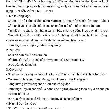
Công ty TNHH MMT Vina là công ty 100% vốn đầu tư của Hàn Quốc ở Lô A1
Coating dạng Spray và hút chân không, xử lý các vấn đề liên quan về bề mặt
dụng 01 NHÂN VIÊN KINH DOANH.
1. Mô tả công việc
- Chăm sóc hệ thống khách hàng được giao, phát triển & mở rộng danh sách
- Cập nhật và cung cấp thông tin sản phẩm, giá cả, chính sách bán hàng
- Tìm hiểu nhu cầu khách hàng và làm báo giá, hợp đồng theo quy trình thực h
- Theo dõi tiến độ thực hiện việc cung cấp hàng hóa dịch vụ cho khách hàng.
- Bám sát mục tiêu doanh số và đánh giá kế hoạch làm việc.
- Thực hiện các công việc khác từ quản lý.
2. Yêu cầu
- Có kinh nghiệm 2 năm trở lên
- Đã từng làm việc tại các công ty vender của Samsung, LG
- Giao tiếp tốt tiếng Anh
3. Quyền lợi
- Nhân viên có năng lực tốt có thể ký hợp đồng chính thức khi chưa hết thời gi
- Môi trường làm việc năng động, thân thiện, cơ hội thăng tiến
- Tăng lương và thưởng theo hiệu quả công việc
- Thực hiện đầy đủ các chế độ dành cho người lao động theo quy định của 
- Lương tháng 13
- Được hưởng các chế độ khác theo quy định của công ty
4. Hình thức nộp hồ sơ
- Nộp CV qua email: mmtvina@af-coat.com