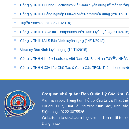
Công ty TNHH Gunho Electronics Việt Nam tuyển dụng kế toán trưởn
Công ty TNHH Công nghiệp Fullwei Việt Nam tuyển dụng
(29/11/2018
Tuyển Sales Admin
(29/11/2018)
Công ty TNHH Toyo Ink Compounds Viêt Nam tuyển gấp
(20/11/2018
Công ty TNHH ALS Bắc Ninh tuyển dụng
(14/11/2018)
Vinasoy Bắc Ninh tuyển dụng
(14/11/2018)
Công ty TNHH Linfox Logistics Việt Nam-CN Bac Ninh TUYỂN NHÂ
Công ty TNHH Xây Lắp Chế Tạo & Cung Cấp TBCN Thành Long tuy
Cơ quan chủ quản: Ban Quản Lý Các Khu C
Vận hành bởi: Trung tâm Hỗ trợ đầu tư và Phát tri
Địa chỉ: 11 Lý Thái Tổ, Phường Kinh Bắc, Tỉnh Bắc
Điện thoại: 0222.3875526
Website:
http://izabacninh.gov.vn
- - Email:
tthtdtp
Đăng nhập