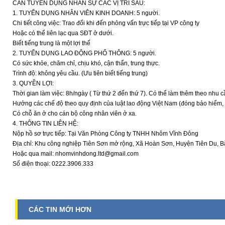
CẦN TUYỂN DỤNG NHÂN SỰ CÁC VỊ TRÍ SAU:
1. TUYỂN DỤNG NHÂN VIÊN KINH DOANH: 5 người.
Chi tiết công việc: Trao đổi khi đến phỏng vấn trực tiếp tại VP công ty
Hoặc có thể liên lạc qua SĐT ở dưới.
Biết tiếng trung là một lợi thế
2. TUYỂN DỤNG LAO ĐỘNG PHỔ THÔNG: 5 người.
Có sức khỏe, chăm chỉ, chịu khó, cận thẩn, trung thực.
Trình độ: không yêu cầu. (Ưu tiên biết tiếng trung)
3. QUYỀN LỢI:
Thời gian làm việc: 8h/ngày ( Từ thứ 2 đến thứ 7). Có thể làm thêm theo nhu c
Hưởng các chế độ theo quy định của luật lao động Việt Nam (đóng bảo hiểm, th
Có chỗ ăn ở cho cán bộ công nhân viên ở xa.
4. THÔNG TIN LIÊN HỆ:
Nộp hồ sơ trực tiếp: Tại Văn Phòng Công ty TNHH Nhôm Vĩnh Đông
Địa chỉ: Khu công nghiệp Tiên Sơn mở rộng, Xã Hoàn Sơn, Huyện Tiên Du, B
Hoặc qua mail: nhomvinhdong.ltd@gmail.com
Số điện thoại: 0222.3906.333
CÁC TIN MỚI HƠN