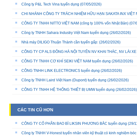
Công ty P&L Tech Vina tuyển dụng
(07/05/2026)
CHI NHÁNH CÔNG TY TRÁCH NHIỆM HỮU HẠN SAKATA INX VIỆT NA
CÔNG TY TNHH NITTO VIỆT NAM (công ty 100% vốn Nhật Bản)
(07/
Công ty TNHH Sahara Industry Việt Nam tuyển dụng
(26/02/2026)
Nhà máy DILIGO Thuận Thành cần tuyển gấp:
(26/02/2026)
CÔNG TY CP ALS ĐÔNG HÀ NỘI TUYỂN NV KHAI THÁC, NV LÁI X
CÔNG TY TNHH CƠ KHÍ SEIKI VIỆT NAM tuyển dụng
(26/02/2026)
CÔNG TNHH LINK ELECTRONICS tuyển dụng
(26/02/2026)
Công ty TNHH Laird Việt Nam (Dupont) tuyển dụng
(26/02/2026)
CÔNG TY TNHH HỆ THỐNG THIẾT BỊ UMW tuyển dụng
(26/02/2026)
CÁC TIN CŨ HƠN
CÔNG TY CỔ PHẦN BAO BÌ LIKSIN PHƯƠNG BẮC tuyển dụng
(29/1
Công ty TNHH V-Honest tuyển nhân viên kỹ thuật có kinh nghiệm bóc 