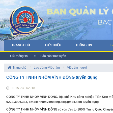
TRANG CHỦ
GIỚI THIỆU
THÔNG TIN
L
Gửi thông tin
Báo cáo trực tuyến
Trang chủ
/
Lao động-Việc làm
/
Việc tìm người
CÔNG TY TNHH NHÔM VĨNH ĐÔNG tuyển dụng
11:15 29/11/2018
CÔNG TY TNHH NHÔM VĨNH ĐÔNG, Địa chỉ: Khu công nghiệp Tiên Sơn mở rộ
0222.3906.333, Email: nhomvinhdong.ltd@gmail.com tuyển dụng
CÔNG TY TNHH NHÔM VĨNH ĐÔNG có vốn đầu tư 100% Trung Quốc Chuyên s