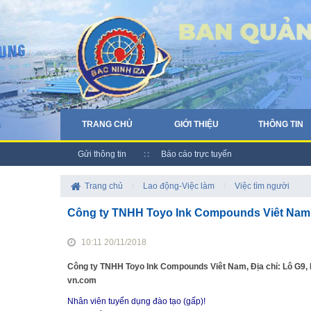
TRANG CHỦ
GIỚI THIỆU
THÔNG TIN
Gửi thông tin
Báo cáo trực tuyến
Trang chủ
/
Lao động-Việc làm
/
Việc tìm người
Công ty TNHH Toyo Ink Compounds Viêt Nam
10:11 20/11/2018
Công ty TNHH Toyo Ink Compounds Viêt Nam, Địa chỉ: Lô G9, 
vn.com
Nhân viên tuyển dụng đào tạo (gấp)!