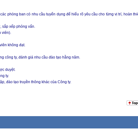
ác phòng ban có nhu cầu tuyển dụng để hiểu rõ yêu cầu cho từng vị trí, hoàn thiê
ơ, sắp xếp phỏng vấn.
 viên).
 viên không đạt.
ong công ty, đánh giá nhu cầu đào tạo hằng năm.
ược duyệt.
ng ty.
hập, đào tạo truyền thông khác của Công ty.