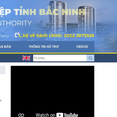
L.hệ về hành chính: 0222.3875526
Hotline:
ĂN BẢN
THÔNG TIN HỖ TRỢ
VIDEOS
k-