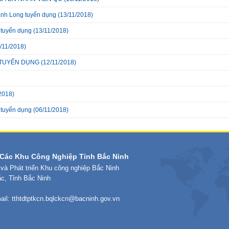
nh Long tuyển dụng
(13/11/2018)
 tuyển dụng
(13/11/2018)
/11/2018)
nh TUYỂN DỤNG
(12/11/2018)
2018)
 tuyển dụng
(06/11/2018)
Các Khu Công Nghiệp Tỉnh Bắc Ninh
 và Phát triển Khu công nghiệp Bắc Ninh
ắc, Tỉnh Bắc Ninh
ail:
tthtdtptkcn.bqlckcn@bacninh.gov.vn