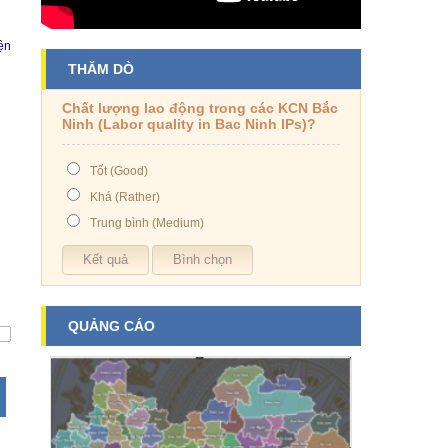
̣n
THĂM DÒ
Chất lượng lao động trong các KCN Bắc
Ninh (Labor quality in Bac Ninh IPs)?
Tốt (Good)
Khá (Rather)
Trung bình (Medium)
QUẢNG CÁO