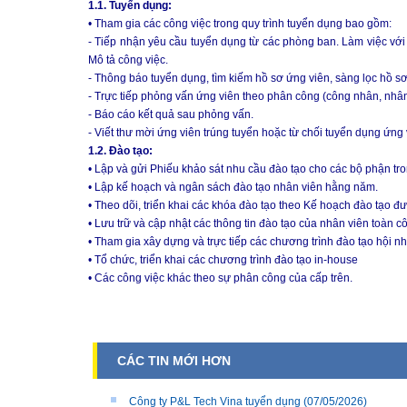
1.1. Tuyển dụng:
• Tham gia các công việc trong quy trình tuyển dụng bao gồm:
- Tiếp nhận yêu cầu tuyển dụng từ các phòng ban. Làm việc với c
Mô tả công việc.
- Thông báo tuyển dụng, tìm kiếm hồ sơ ứng viên, sàng lọc hồ s
- Trực tiếp phỏng vấn ứng viên theo phân công (công nhân, nhân
- Báo cáo kết quả sau phỏng vấn.
- Viết thư mời ứng viên trúng tuyển hoặc từ chối tuyển dụng ứng
1.2. Đào tạo:
• Lập và gửi Phiếu khảo sát nhu cầu đào tạo cho các bộ phận tr
• Lập kế hoạch và ngân sách đào tạo nhân viên hằng năm.
• Theo dõi, triển khai các khóa đào tạo theo Kế hoạch đào tạo đ
• Lưu trữ và cập nhật các thông tin đào tạo của nhân viên toàn cô
• Tham gia xây dựng và trực tiếp các chương trình đào tạo hội n
• Tổ chức, triển khai các chương trình đào tạo in-house
• Các công việc khác theo sự phân công của cấp trên.
CÁC TIN MỚI HƠN
Công ty P&L Tech Vina tuyển dụng
(07/05/2026)