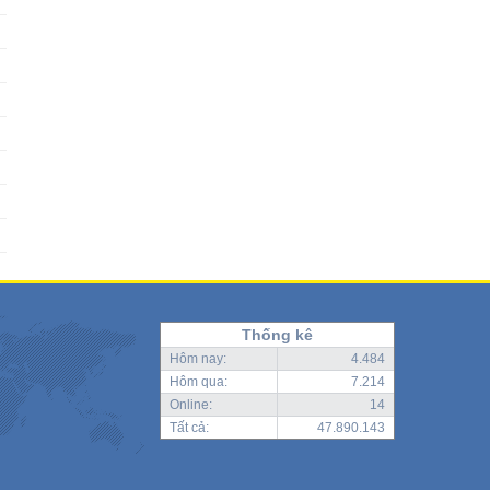
Thống kê
Hôm nay:
4.484
Hôm qua:
7.214
Online:
14
Tất cả:
47.890.143