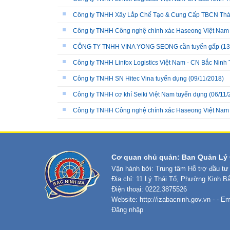
Công ty TNHH Xây Lắp Chế Tạo & Cung Cấp TBCN Thà
Công ty TNHH Công nghệ chính xác Haseong Việt Nam
CÔNG TY TNHH VINA YONG SEONG cần tuyển gấp
(13
Công ty TNHH Linfox Logistics Việt Nam - CN Bắc Ni
Công ty TNHH SN Hitec Vina tuyển dụng
(09/11/2018)
Công ty TNHH cơ khí Seiki Việt Nam tuyển dụng
(06/11/
Công ty TNHH Công nghệ chính xác Haseong Việt Nam
Cơ quan chủ quản: Ban Quản Lý 
Vận hành bởi: Trung tâm Hỗ trợ đầu tư
Địa chỉ: 11 Lý Thái Tổ, Phường Kinh B
Điện thoại: 0222.3875526
Website:
http://izabacninh.gov.vn
- - Em
Đăng nhập