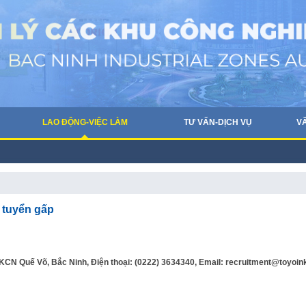
LAO ĐỘNG-VIỆC LÀM
TƯ VẤN-DỊCH VỤ
V
 tuyển gấp
KCN Quế Võ, Bắc Ninh, Điện thoại: (0222) 3634340, Email: recruitment@toyoin