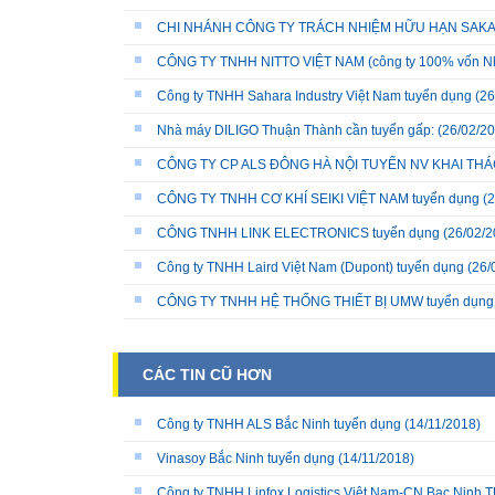
CHI NHÁNH CÔNG TY TRÁCH NHIỆM HỮU HẠN SAKATA 
CÔNG TY TNHH NITTO VIỆT NAM (công ty 100% vốn N
Công ty TNHH Sahara Industry Việt Nam tuyển dụng
(26
Nhà máy DILIGO Thuận Thành cần tuyển gấp:
(26/02/20
CÔNG TY CP ALS ĐÔNG HÀ NỘI TUYỂN NV KHAI THÁC
CÔNG TY TNHH CƠ KHÍ SEIKI VIỆT NAM tuyển dụng
(2
CÔNG TNHH LINK ELECTRONICS tuyển dụng
(26/02/2
Công ty TNHH Laird Việt Nam (Dupont) tuyển dụng
(26/
CÔNG TY TNHH HỆ THỐNG THIẾT BỊ UMW tuyển dụng
CÁC TIN CŨ HƠN
Công ty TNHH ALS Bắc Ninh tuyển dụng
(14/11/2018)
Vinasoy Bắc Ninh tuyển dụng
(14/11/2018)
Công ty TNHH Linfox Logistics Việt Nam-CN Bac Nin