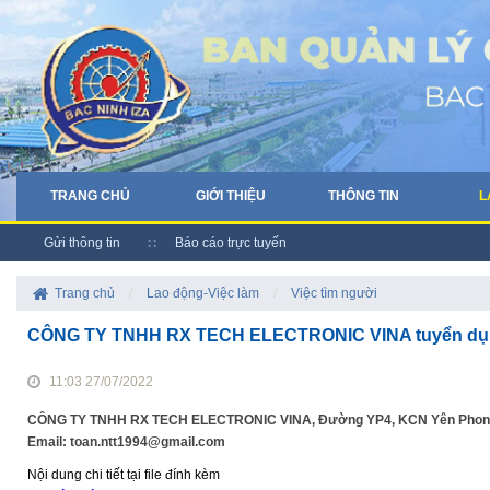
TRANG CHỦ
GIỚI THIỆU
THÔNG TIN
L
Gửi thông tin
Báo cáo trực tuyến
Trang chủ
/
Lao động-Việc làm
/
Việc tìm người
CÔNG TY TNHH RX TECH ELECTRONIC VINA tuyển d
11:03 27/07/2022
CÔNG TY TNHH RX TECH ELECTRONIC VINA, Đường YP4, KCN Yên Phong, xã
Email: toan.ntt1994@gmail.com
Nội dung chi tiết tại file đính kèm