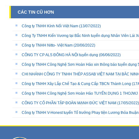
CÁC TIN CŨ HƠN
Công ty TNHH Kính Nổi Việt Nam
(13/07/2022)
Công Ty TNHH Kiến Vương tại Bắc Ninh tuyển dụng Nhân Viên Lái X
Công ty TNHH Nitto- Việt Nam
(20/06/2022)
CÔNG TY CP ALS ĐÔNG HÀ NỘI tuyển dụng
(06/06/2022)
Công ty TNHH Công Nghệ Sơn Hoàn Hảo xin thông báo tuyển dụn
CHI NHÁNH CÔNG TY TNHH THÉP ASSAB VIỆT NAM TẠI BẮC NI
Công ty TNHH Xây Lắp Chế Tạo & Cung Cấp TBCN Thành Long
(17/
Công ty TNHH Công Nghệ Sơn Hoàn Hảo TUYỂN DỤNG 1 THOJWJ SƠN
CÔNG TY CỔ PHẦN TẬP ĐOÀN MẠNH ĐỨC VIỆT NAM
(17/05/2022)
Công ty TNHH V-Honest tuyển Tổ trưởng Phay tiện Lương thỏa thuận