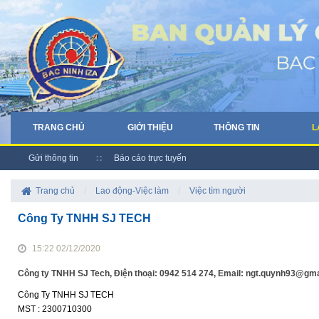
TRANG CHỦ
GIỚI THIỆU
THÔNG TIN
L
Gửi thông tin
Báo cáo trực tuyến
Trang chủ
/
Lao động-Việc làm
/
Việc tìm người
Công Ty TNHH SJ TECH
15:22 02/12/2020
Công ty TNHH SJ Tech, Điện thoại: 0942 514 274, Email: ngt.quynh93@gm
Công Ty TNHH SJ TECH
MST : 2300710300