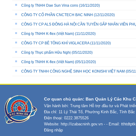
Công ty TNHH Dae Sun Vina cons
(16/11/2020)
CÔNG TY CỔ PHẦN CNCTECH BAC NINH
(12/11/2020)
CÔNG TY CP ALS ĐÔNG HÀ NỘI CẦN TUYỂN GẤP NHÂN VIÊN P
Công ty TNHH K-flex (Việt Nam)
(11/11/2020)
CÔNG TY CP BÊ TÔNG KHÍ VIGLACERA
(11/11/2020)
Công ty Thực phẩm Hữu Nghị
(05/11/2020)
Công ty TNHH K-flex (Việt Nam)
(05/11/2020)
CÔNG TY TNHH CÔNG NGHỆ SINH HỌC KONISHI VIỆT NAM
(05/11
Cơ quan chủ quản: Ban Quản Lý Các Khu C
Vận hành bởi: Trung tâm Hỗ trợ đầu tư và Phát tri
Địa chỉ: 11 Lý Thái Tổ, Phường Kinh Bắc, Tỉnh Bắc
Điện thoại: 0222.3875526
Website:
http://izabacninh.gov.vn
- - Email:
tthtdtp
Đăng nhập