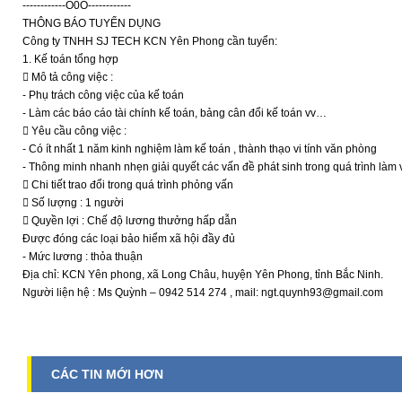
------------O0O------------
THÔNG BÁO TUYỂN DỤNG
Công ty TNHH SJ TECH KCN Yên Phong cần tuyển:
1. Kế toán tổng hợp
 Mô tả công việc :
- Phụ trách công việc của kế toán
- Làm các báo cáo tài chính kế toán, bảng cân đổi kế toán vv…
 Yêu cầu công việc :
- Có ít nhất 1 năm kinh nghiệm làm kế toán , thành thạo vi tính văn phòng
- Thông minh nhanh nhẹn giải quyết các vấn đề phát sinh trong quá trình làm 
 Chi tiết trao đổi trong quá trình phỏng vấn
 Số lượng : 1 người
 Quyền lợi : Chế độ lương thưởng hấp dẫn
Được đóng các loại bảo hiểm xã hội đầy đủ
- Mức lương : thỏa thuận
Địa chỉ: KCN Yên phong, xã Long Châu, huyện Yên Phong, tỉnh Bắc Ninh.
Người liện hệ : Ms Quỳnh – 0942 514 274 , mail: ngt.quynh93@gmail.com
CÁC TIN MỚI HƠN