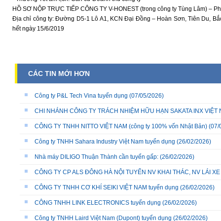
HỒ SƠ NỘP TRỰC TIẾP CÔNG TY V-HONEST (trong công ty Tùng Lâm) – Phỏng 
Địa chỉ công ty: Đường D5-1 Lô A1, KCN Đại Đồng – Hoàn Sơn, Tiên Du, Bắ
hết ngày 15/6/2019
CÁC TIN MỚI HƠN
Công ty P&L Tech Vina tuyển dụng
(07/05/2026)
CHI NHÁNH CÔNG TY TRÁCH NHIỆM HỮU HẠN SAKATA INX VIỆT NA
CÔNG TY TNHH NITTO VIỆT NAM (công ty 100% vốn Nhật Bản)
(07/
Công ty TNHH Sahara Industry Việt Nam tuyển dụng
(26/02/2026)
Nhà máy DILIGO Thuận Thành cần tuyển gấp:
(26/02/2026)
CÔNG TY CP ALS ĐÔNG HÀ NỘI TUYỂN NV KHAI THÁC, NV LÁI X
CÔNG TY TNHH CƠ KHÍ SEIKI VIỆT NAM tuyển dụng
(26/02/2026)
CÔNG TNHH LINK ELECTRONICS tuyển dụng
(26/02/2026)
Công ty TNHH Laird Việt Nam (Dupont) tuyển dụng
(26/02/2026)