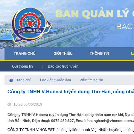
TRANG CHỦ
GIỚI THIỆU
THÔNG TIN
L
Gửi thông tin
Báo cáo trực tuyến
Trang chủ
/
Lao động-Việc làm
/
Việc tìm người
Công ty TNHH V-Honest tuyển dụng Thợ Hàn, công nhâ
10:33 05/06/2019
Công ty TNHH V-Honest tuyển dụng Thợ Hàn, công nhân nam cơ khí, Địa ch
tỉnh Bắc Ninh, Điện thoại: 0972.469.627, Email: hoanghanh@vhonest.com.
CÔNG TY TNHH V-HONEST là công ty liên doanh Việt Nhật chuyên gia công c