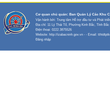
Cơ quan chủ quản: Ban Quản Lý Các Khu C
Vận hành bởi: Trung tâm Hỗ trợ đầu tư và Phát tri
Địa chỉ: 11 Lý Thái Tổ, Phường Kinh Bắc, Tỉnh Bắc
Điện thoại: 0222.3875526
Website:
http://izabacninh.gov.vn
- - Email:
tthtdtp
Đăng nhập