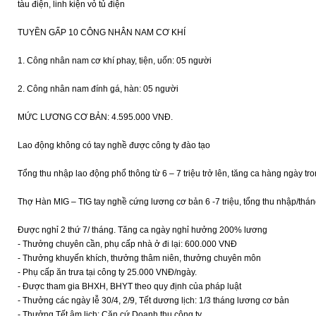
tàu điện, linh kiện vỏ tủ điện
TUYỀN GẤP 10 CÔNG NHÂN NAM CƠ KHÍ
1. Công nhân nam cơ khí phay, tiện, uốn: 05 người
2. Công nhân nam đính gá, hàn: 05 người
MỨC LƯƠNG CƠ BẢN: 4.595.000 VNĐ.
Lao động không có tay nghề được công ty đào tạo
Tổng thu nhập lao động phổ thông từ 6 – 7 triệu trở lên, tăng ca hàng ngày tr
Thợ Hàn MIG – TIG tay nghề cứng lương cơ bản 6 -7 triệu, tổng thu nhập/tháng
Được nghỉ 2 thứ 7/ tháng. Tăng ca ngày nghỉ hưởng 200% lương
- Thưởng chuyên cần, phụ cấp nhà ở đi lại: 600.000 VNĐ
- Thưởng khuyến khích, thưởng thâm niên, thưởng chuyên môn
- Phụ cấp ăn trưa tại công ty 25.000 VNĐ/ngày.
- Được tham gia BHXH, BHYT theo quy định của pháp luật
- Thưởng các ngày lễ 30/4, 2/9, Tết dương lịch: 1/3 tháng lương cơ bản
- Thưởng Tết âm lịch: Căn cứ Doanh thu công ty