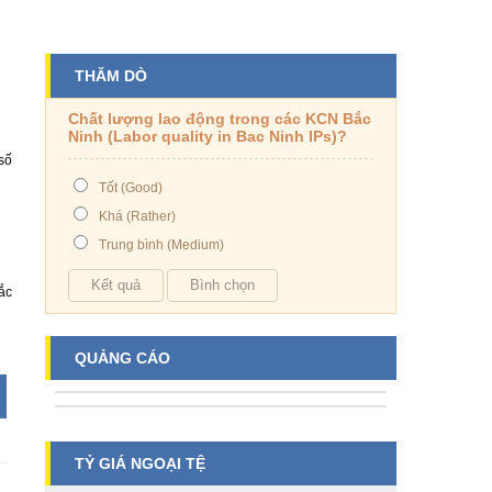
THĂM DÒ
Chất lượng lao động trong các KCN Bắc
Ninh (Labor quality in Bac Ninh IPs)?
số
Tốt (Good)
Khá (Rather)
Trung bình (Medium)
ắc
QUẢNG CÁO
TỶ GIÁ NGOẠI TỆ