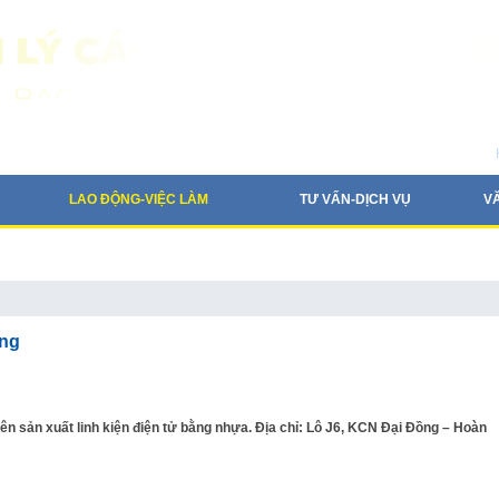
LAO ĐỘNG-VIỆC LÀM
TƯ VẤN-DỊCH VỤ
V
ng
 sản xuất linh kiện điện tử bằng nhựa. Địa chỉ: Lô J6, KCN Đại Đồng – Hoàn