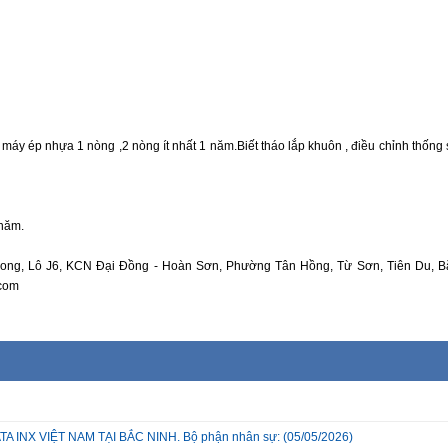
 máy ép nhựa 1 nòng ,2 nòng ít nhất 1 năm.Biết tháo lắp khuôn , điều chỉnh thống 
 năm.
ong, Lô J6, KCN Đại Đồng - Hoàn Sơn, Phường Tân Hồng, Từ Sơn, Tiên Du, B
.com
INX VIỆT NAM TẠI BẮC NINH. Bộ phận nhân sự:
(05/05/2026)