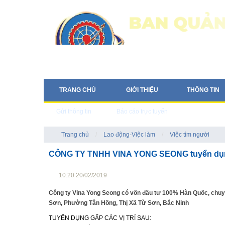
TRANG CHỦ
GIỚI THIỆU
THÔNG TIN
Gửi thông tin
Báo cáo trực tuyến
Trang chủ
/
Lao động-Việc làm
/
Việc tìm người
CÔNG TY TNHH VINA YONG SEONG tuyển dụ
10:20 20/02/2019
Công ty Vina Yong Seong có vốn đầu tư 100% Hàn Quốc, chuyên
Sơn, Phường Tân Hồng, Thị Xã Từ Sơn, Bắc Ninh
TUYỂN DỤNG GẤP CÁC VỊ TRÍ SAU: