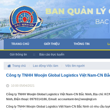
TRANG CHỦ
GIỚI THIỆU
THÔNG TIN
L
Gửi thông tin
Báo cáo trực tuyến
Trang chủ
/
Lao động-Việc làm
/
Việc tìm người
Công ty TNHH Woojin Global Logistics Việt Nam-CN Bắ
10:00 05/04/2021
Công ty TNHH Woojin Global Logistics Việt Nam-CN Bắc Ninh, Địa chỉ: K
Ninh, Điện thoại: 0979314186, Email: accountant-bn@woojingl.vn
Công ty TNHH Woojin Global Logistics Việt Nam-CN Bắc Ninh có nhu cầu tuyển 