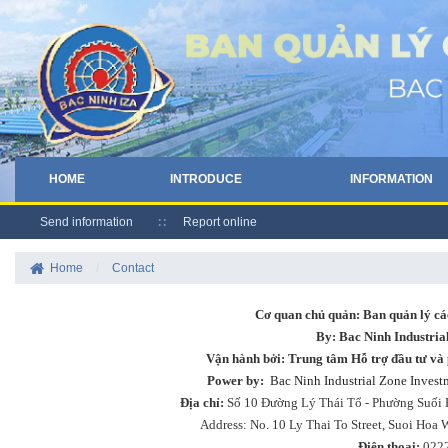
HOME
INTRODUCE
INFORMATION
Send information
Report online
Home
/
Contact
Cơ quan chủ quản: Ban quản lý c
By: Bac Ninh Industria
Vận hành bởi: Trung tâm Hỗ trợ đầu tư và 
Power by:
Bac Ninh Industrial Zone Inves
Địa chỉ:
Số 10 Đường Lý Thái Tổ - Phường Suối 
Address: No. 10 Ly Thai To Street, Suoi Hoa 
Điện thoại:
0222