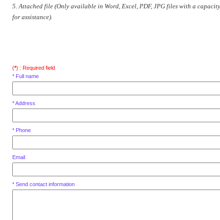
5. Attached file (Only available in Word, Excel, PDF, JPG files with a capacit
for assistance).
(
*
) : Required field
* Full name
* Address
* Phone
Email
* Send contact information