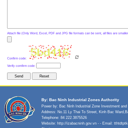
Attach file (Only Word, Excel, PDF and JPG file formats can be sent, all files are small
Confirm code:
Verify comfirm code:
By: Bac Ninh Industrial Zones Authority
Power by: Bac Ninh Industrial Zone Investment an
Address: No.11 Ly Thai To Street, Kinh Bac Ward,B
Telephone: 84 222.3875526
Website:
http://izabacninh.gov.vn
- - Email:
tthtdtp