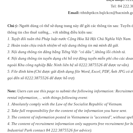
Tel: 84 222.
Email:
tthtdtptkcn.bqlckcn@bacninh.g
Chú ý:
Người dùng có thể sử dụng trang này để gửi các thông tin sau: Tuyển dụ
thông tin cho thuê xưởng,... với những điều kiện sau:
1. Tuyệt đối tuân thủ Pháp luật nước Cộng Hòa Xã Hội Chủ Nghĩa Việt Nam.
2. Hoàn toàn chịu trách nhiệm về nội dung thông tin mà mình đã gửi.
3. Nội dung thông tin đăng bằng Tiếng Việt “có dấu”, không lỗi chính tả.
4. Nội dung thông tin tuyển dụng chỉ hỗ trợ đăng tuyển miễn phí cho các d
ngoài Khu công nghiệp Bắc Ninh liên hệ số 0222.3875526 để được tư vấn).
5. File đính kèm (Chỉ được gửi định dạng file Word, Excel, PDF, Ảnh JPG có
gọi đến số 0222.3875526 để được hỗ trợ).
Note:
Users can use this page to submit the following information: Recruitment
rental information, ... with things following event:
1. Absolutely comply with the Law of the Socialist Republic of Vietnam.
2. Take full responsibility for the content of the information you have sent.
3. The content of information posted in Vietnamese is "accented", without spel
4. The content of recruitment information only supports free recruitment for 
Industrial Park contact 84 222.3875526 for advice).