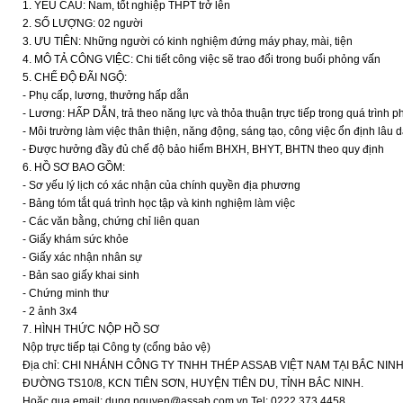
1. YÊU CẦU: Nam, tốt nghiệp THPT trở lên
2. SỐ LƯỢNG: 02 người
3. ƯU TIÊN: Những người có kinh nghiệm đứng máy phay, mài, tiện
4. MÔ TẢ CÔNG VIỆC: Chi tiết công việc sẽ trao đổi trong buổi phỏng vấn
5. CHẾ ĐỘ ĐÃI NGỘ:
- Phụ cấp, lương, thưởng hấp dẫn
- Lương: HẤP DẪN, trả theo năng lực và thỏa thuận trực tiếp trong quá trình 
- Môi trường làm việc thân thiện, năng động, sáng tạo, công việc ổn định lâu d
- Được hưởng đầy đủ chế độ bảo hiểm BHXH, BHYT, BHTN theo quy định
6. HỒ SƠ BAO GỒM:
- Sơ yếu lý lịch có xác nhận của chính quyền địa phương
- Bảng tóm tắt quá trình học tập và kinh nghiệm làm việc
- Các văn bằng, chứng chỉ liên quan
- Giấy khám sức khỏe
- Giấy xác nhận nhân sự
- Bản sao giấy khai sinh
- Chứng minh thư
- 2 ảnh 3x4
7. HÌNH THỨC NỘP HỒ SƠ
Nộp trực tiếp tại Công ty (cổng bảo vệ)
Địa chỉ: CHI NHÁNH CÔNG TY TNHH THÉP ASSAB VIỆT NAM TẠI BẮC NIN
ĐƯỜNG TS10/8, KCN TIÊN SƠN, HUYỆN TIÊN DU, TỈNH BẮC NINH.
Hoặc qua email: dung.nguyen@assab.com.vn Tel: 0222 373 4458