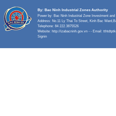
By: Bac Ninh Industrial Zones Authority
Power by: Bac Ninh Industrial Zone Investment an
Address: No.11 Ly Thai To Street, Kinh Bac Ward,B
Telephone: 84 222.3875526
Website:
http://izabacninh.gov.vn
- - Email:
tthtdtp
Signin