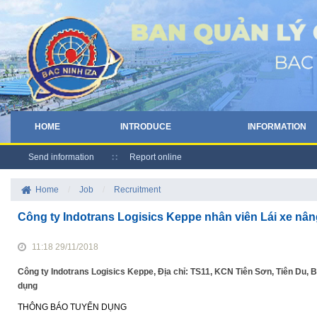
HOME
INTRODUCE
INFORMATION
Send information
Report online
Home
/
Job
/
Recruitment
Công ty Indotrans Logisics Keppe nhân viên Lái xe nâ
11:18 29/11/2018
Công ty Indotrans Logisics Keppe, Địa chỉ: TS11, KCN Tiên Sơn, Tiên Du, B
dụng
THÔNG BÁO TUYỂN DỤNG