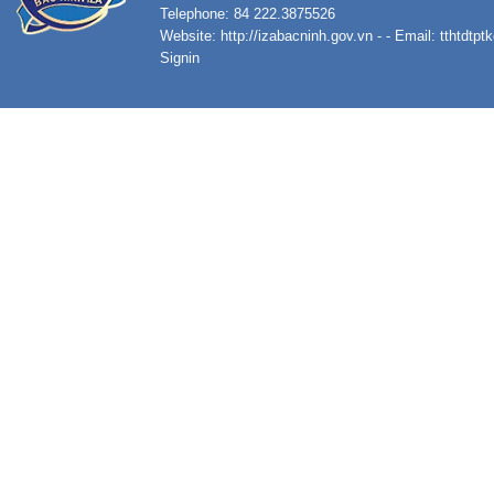
Telephone: 84 222.3875526
Website:
http://izabacninh.gov.vn
- - Email:
tthtdtp
Signin