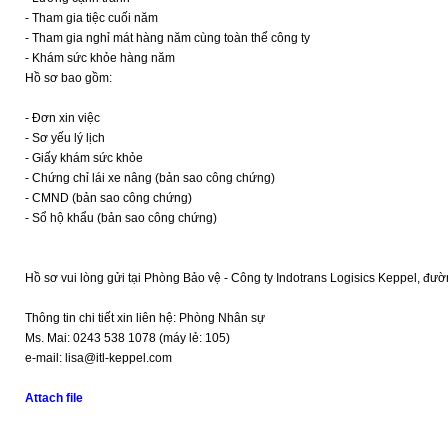
- Tham gia tiệc cuối năm
- Tham gia nghỉ mát hàng năm cùng toàn thể công ty
- Khám sức khỏe hàng năm
Hồ sơ bao gồm:
- Đơn xin việc
- Sơ yếu lý lịch
- Giấy khám sức khỏe
- Chứng chỉ lái xe nâng (bản sao công chứng)
- CMND (bản sao công chứng)
- Sổ hộ khẩu (bản sao công chứng)
Hồ sơ vui lòng gửi tại Phòng Bảo vệ - Công ty Indotrans Logisics Keppel, đ
Thông tin chi tiết xin liên hệ: Phòng Nhân sự
Ms. Mai: 0243 538 1078 (máy lẻ: 105)
e-mail: lisa@itl-keppel.com
Attach file