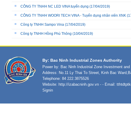
CÔNG TY TNHH NC LED VINA tuyển dụng
(17/04/2019)
CÔNG TY TNHH WOORI TECH VINA - Tuyển dụng nhân viên XNK
(1
Công ty TNHH Sampo Vina
(17/04/2019)
Công ty TNHH Hồng Phú Thông
(10/04/2019)
By: Bac Ninh Industrial Zones Authority
Power by: Bac Ninh Industrial Zone Investment an
Address: No.11 Ly Thai To Street, Kinh Bac Ward,B
Telephone: 84 222.3875526
Website:
http://izabacninh.gov.vn
- - Email:
tthtdtp
Signin