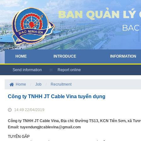
HOME
INTRODUCE
INFORMATION
Send information
Report online
Home
/
Job
/
Recruitment
Công ty TNHH JT Cable Vina tuyển dụng
14:49 22/04/2019
Công ty TNHH JT Cable Vina, Địa chỉ: Đường TS13, KCN Tiên Sơn, xã Tương 
Email: tuyendungjtcablevina@gmail.com
TUYỂN GẤP