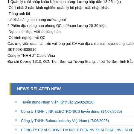
1 Quản lý xuất nhập khẩu kiêm mua hàng: Lương hấp dẫn 18-25 triệu
-Có ít nhất 3 năm kinh nghiệm quản lý bộ phận xuất nhập khẩu
-Tiếng anh tốt
-có khả năng mua hàng nước ngoài
2.Phiên dịch tiếng hàn phòng QC: nữ/nam Lương 20-30 triệu
-Nghe, nói, đọc, viết tốt tiếng hàn
-Có kinh nghiệm về QC
Các ứng viên quan tâm xin vui lòng gửi CV vào địa chỉ email :tuyendungjtca
SĐT 0984838916
Công ty TNHH JT Cable Vina
Địa chỉ Đường TS13, KCN Tiên Sơn, xã Tương Giang, thị xã Từ Sơn, tỉnh Bắc
NEWS RELATED NEW
Tuyển dụng Nhân Viên Kỹ thuật
(26/02/2026)
Công ty TNHH LINK ELECTRONICS tuyển dụng:
(14/07/2025)
Công ty TNHH Sahara Industry Việt Nam
(17/06/2025)
CÔNG TY CP ALS ĐÔNG HÀ NỘI TUYỂN NV KHAI THÁC, NV LÁI X