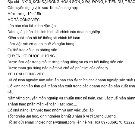
Địa chỉ : NX13, KCN ĐẠI ĐỒNG-HOÀN SƠN, X ĐẠI ĐỒNG, H TIÊN DU, T BẮ
Cần tuyển dụng vị trí sau: Kế toán tổng hợp
Mức lương: 10tr-15tr
MÔ TẢ CÔNG VIỆC
Lên báo cáo tài chính độc lập
Đánh giá, phân tích tình hình tài chính của doanh nghiệp.
Kiểm soát toàn bộ hệ thống tài chính kế toán
Làm việc với cơ quan thuế và ngân hàng.
Cụ thể trao đổi qua phỏng vấn
QUYỀN LỢI ĐƯỢC HƯỞNG
Được làm việc trong môi trường năng động và có cơ hội thăng tiến cáo.
Được tham gia đóng bảo hiểm và chế độ phúc lợi của công ty.
YÊU CẦU CÔNG VIỆC
Đã có kinh nghiệm làm việc lên báo cáo tài chính cho doanh nghiệp sản xuất 
Có kinh nghiệp tính giá thành sản xuất trong các doanh nghiệp sản xuất lin
liệu.
Nắm vững chuyên môn nghiệp vụ chuẩn mực kế toán, các luật thuế hiện hành
Thành thạo phần mền kế toán Fast, Icao....
Có khả năng làm việc theo nhóm và làm việc độc lập
Tốt nghiệp đại học, kinh nghiệm ít nhất 3 năm ở vị trí tương đương.
Hồ sơ gửi email : ncled.hcns@gmail.com liên hệ Ms Hòa 0976369170, 0222