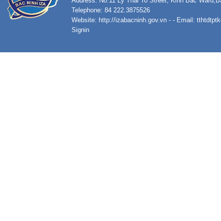
Address: No.11 Ly Thai To Street, Kinh Bac Ward,B
Telephone: 84 222.3875526
Website:
http://izabacninh.gov.vn
- - Email:
tthtdtp
Signin